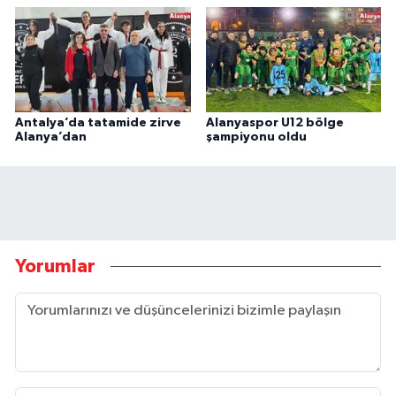
Antalya’da tatamide zirve
Alanyaspor U12 bölge
Alanya’dan
şampiyonu oldu
Yorumlar