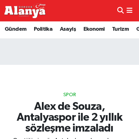
E-Gazete
Hava Durumu
Gündem
Politika
Asayiş
Ekonomi
Turizm
Genel
Trafik Durumu
Bilim
Süper Lig Puan Durumu ve Fikstür
Bilim ve Teknoloji
Tüm Manşetler
Bölge
Son Dakika Haberleri
SPOR
Diğer
Haber Arşivi
Alex de Souza,
Antalyaspor ile 2 yıllık
Dünya
sözleşme imzaladı
Ekonomi