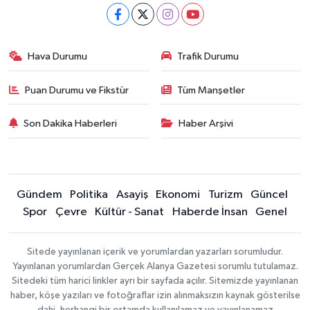
Hava Durumu
Trafik Durumu
Puan Durumu ve Fikstür
Tüm Manşetler
Son Dakika Haberleri
Haber Arşivi
Gündem
Politika
Asayiş
Ekonomi
Turizm
Güncel
Spor
Çevre
Kültür - Sanat
Haberde İnsan
Genel
Sitede yayınlanan içerik ve yorumlardan yazarları sorumludur.
Yayınlanan yorumlardan Gerçek Alanya Gazetesi sorumlu tutulamaz.
Sitedeki tüm harici linkler ayrı bir sayfada açılır. Sitemizde yayınlanan
haber, köşe yazıları ve fotoğraflar izin alınmaksızın kaynak gösterilse
dahi, herhangi bir ortamda kullanılamaz ve yayınlanamaz