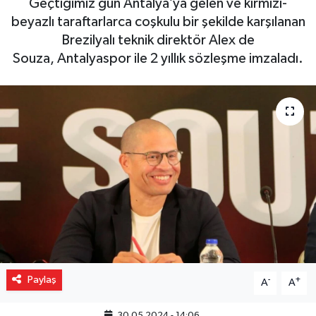
Geçtiğimiz gün Antalya’ya gelen ve kırmızı-
beyazlı taraftarlarca coşkulu bir şekilde karşılanan
Gizlilik İlkeleri - Privacy Policy
Brezilyalı teknik direktör Alex de
Souza, Antalyaspor ile 2 yıllık sözleşme imzaladı.
Güncel
Gündem
Politika
Spor
Turizm
Paylaş
-
+
A
A
30.05.2024 - 14:06