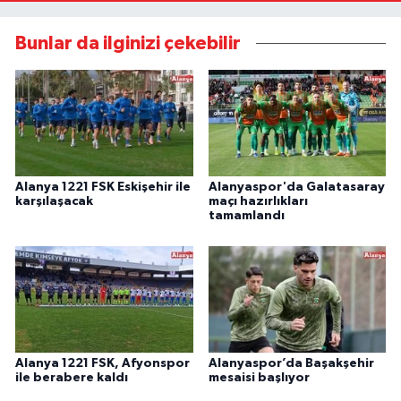
Bunlar da ilginizi çekebilir
Alanya 1221 FSK Eskişehir ile
Alanyaspor'da Galatasaray
karşılaşacak
maçı hazırlıkları
tamamlandı
Alanya 1221 FSK, Afyonspor
Alanyaspor’da Başakşehir
ile berabere kaldı
mesaisi başlıyor