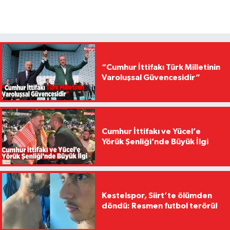
“Cumhur İttifakı Türk Milletinin
Varoluşsal Güvencesidir”
Cumhur İttifakı ve Yücel’e
Yörük Şenliği’nde Büyük İlgi
Kestelspor, Siirt’te ölümden
döndü: Resmen futbol terörü!