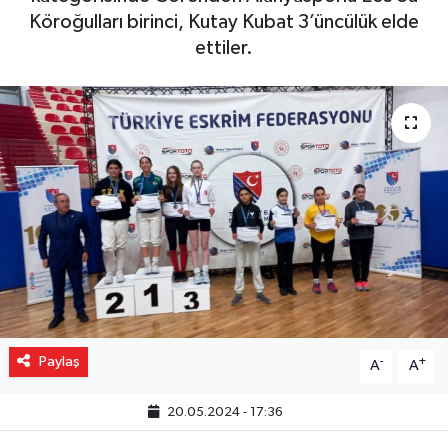
Köroğulları birinci, Kutay Kubat 3’üncülük elde
Gizlilik İlkeleri - Privacy Policy
ettiler.
Güncel
Gündem
Politika
Spor
Turizm
Paylaş
-
+
A
A
20.05.2024 - 17:36