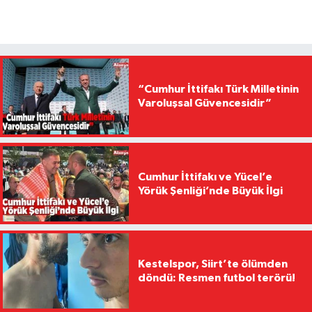
“Cumhur İttifakı Türk Milletinin
Varoluşsal Güvencesidir”
Cumhur İttifakı ve Yücel’e
Yörük Şenliği’nde Büyük İlgi
Kestelspor, Siirt’te ölümden
döndü: Resmen futbol terörü!