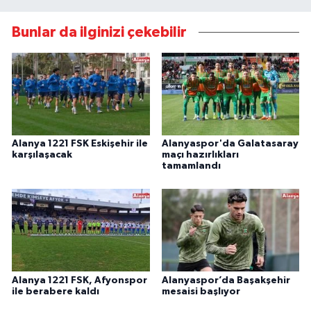
Bunlar da ilginizi çekebilir
Alanya 1221 FSK Eskişehir ile
Alanyaspor'da Galatasaray
karşılaşacak
maçı hazırlıkları
tamamlandı
Alanya 1221 FSK, Afyonspor
Alanyaspor’da Başakşehir
ile berabere kaldı
mesaisi başlıyor