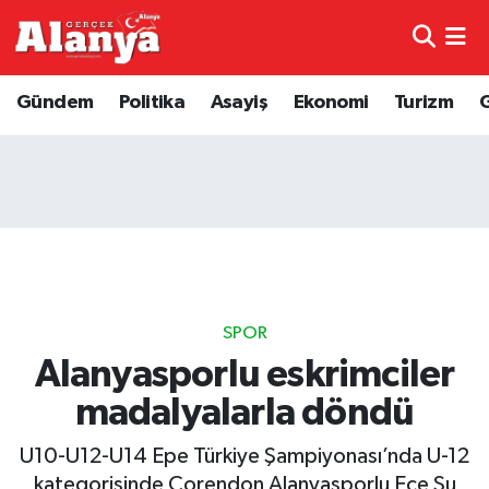
E-Gazete
Hava Durumu
Gündem
Politika
Asayiş
Ekonomi
Turizm
Genel
Trafik Durumu
Bilim
Süper Lig Puan Durumu ve Fikstür
Bilim ve Teknoloji
Tüm Manşetler
Bölge
Son Dakika Haberleri
SPOR
Diğer
Haber Arşivi
Alanyasporlu eskrimciler
madalyalarla döndü
Dünya
U10-U12-U14 Epe Türkiye Şampiyonası’nda U-12
Ekonomi
kategorisinde Corendon Alanyasporlu Ece Su