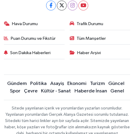
Hava Durumu
Trafik Durumu
Puan Durumu ve Fikstür
Tüm Manşetler
Son Dakika Haberleri
Haber Arşivi
Gündem
Politika
Asayiş
Ekonomi
Turizm
Güncel
Spor
Çevre
Kültür - Sanat
Haberde İnsan
Genel
Sitede yayınlanan içerik ve yorumlardan yazarları sorumludur.
Yayınlanan yorumlardan Gerçek Alanya Gazetesi sorumlu tutulamaz.
Sitedeki tüm harici linkler ayrı bir sayfada açılır. Sitemizde yayınlanan
haber, köşe yazıları ve fotoğraflar izin alınmaksızın kaynak gösterilse
dahi, herhangi bir ortamda kullanılamaz ve yayınlanamaz