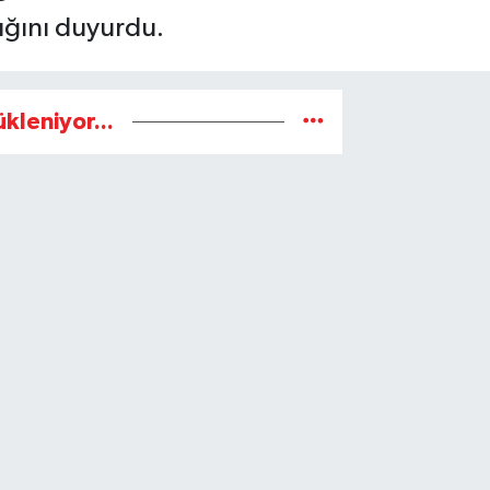
ığını duyurdu.
ükleniyor...