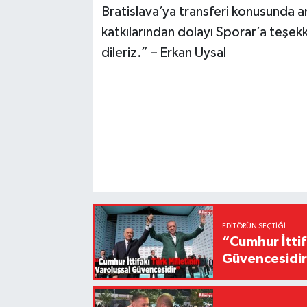
Bratislava’ya transferi konusunda 
katkılarından dolayı Sporar’a teşek
dileriz.” – Erkan Uysal
EDITÖRÜN SEÇTIĞI
“Cumhur İttif
Güvencesidi