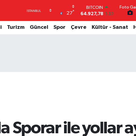
Foto Gal
DOLAR
°
27
47,5894
0.08
EURO
55,0398
-0.02
i
Turizm
Güncel
Spor
Çevre
Kültür - Sanat
STERLİN
64,1581
0.16
GRAM ALTIN
6508.83
4.44
BİST100
13.703
11
BITCOIN
64.927,78
1.32
Sporar ile yollar ay