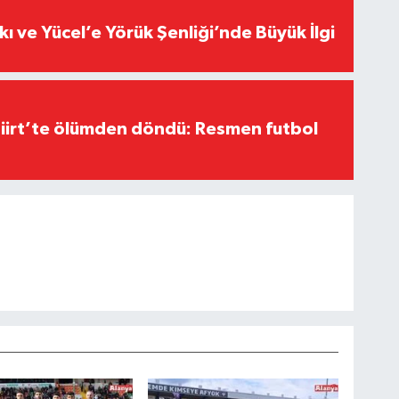
kı ve Yücel’e Yörük Şenliği’nde Büyük İlgi
Siirt’te ölümden döndü: Resmen futbol