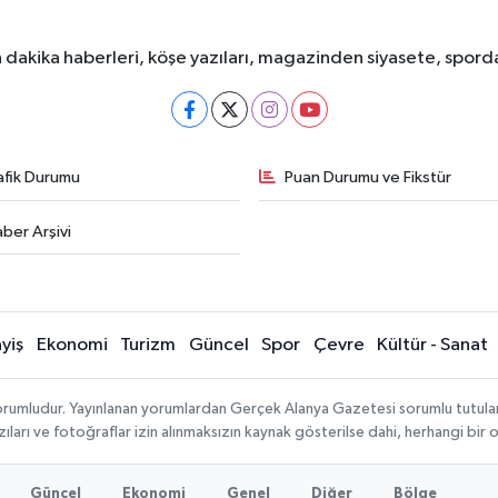
dakika haberleri, köşe yazıları, magazinden siyasete, spor
afik Durumu
Puan Durumu ve Fikstür
ber Arşivi
yiş
Ekonomi
Turizm
Güncel
Spor
Çevre
Kültür - Sanat
rumludur. Yayınlanan yorumlardan Gerçek Alanya Gazetesi sorumlu tutulamaz.
ıları ve fotoğraflar izin alınmaksızın kaynak gösterilse dahi, herhangi bir
Güncel
Ekonomi
Genel
Diğer
Bölge