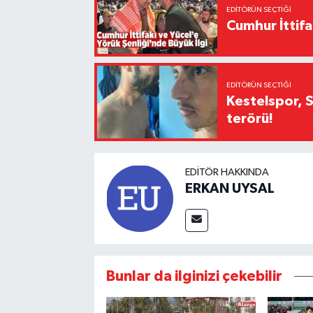
EDITÖRÜN SEÇTIĞI
Cumhur İttifa
EDITÖRÜN SEÇTIĞI
Kestelspor, 
terörü!
EDITÖR HAKKINDA
ERKAN UYSAL
Bunlar da ilginizi çekebilir