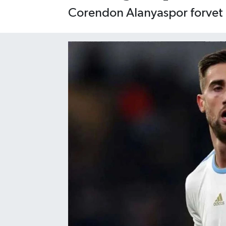
Corendon Alanyaspor forvet o
Gizlilik İlkeleri - Privacy Policy
Güncel
Gündem
Politika
Spor
Turizm