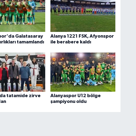
por'da Galatasaray
Alanya 1221 FSK, Afyonspor
ırlıkları tamamlandı
ile berabere kaldı
da tatamide zirve
Alanyaspor U12 bölge
dan
şampiyonu oldu