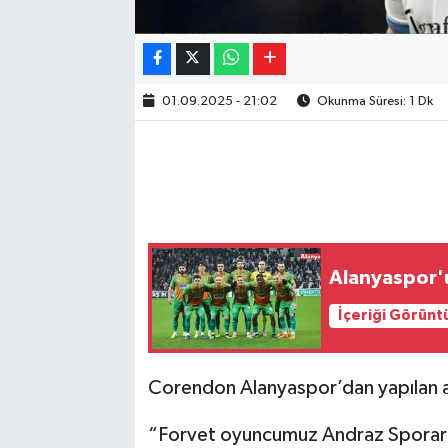
01.09.2025 - 21:02
Okunma Süresi: 1 Dk
Alanyaspor'
İçeriği Görünt
Corendon Alanyaspor’dan yapılan aç
“Forvet oyuncumuz Andraz Sporar’ı