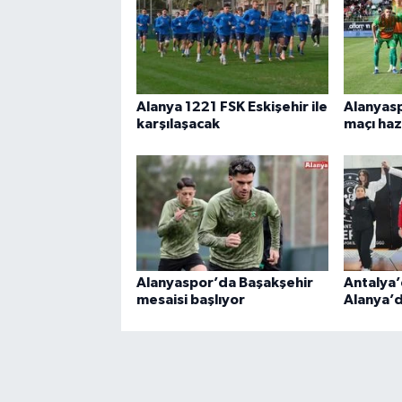
Alanya 1221 FSK Eskişehir ile
Alanyas
karşılaşacak
maçı haz
Alanyaspor’da Başakşehir
Antalya’
mesaisi başlıyor
Alanya’