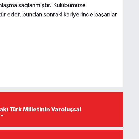
anlaşma sağlanmıştır. Kulübümüze
kür eder, bundan sonraki kariyerinde başarılar
akı Türk Milletinin Varoluşsal
r”