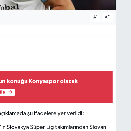
-
+
A
A
un konuğu Konyaspor olacak
üle
ıklamada şu ifadelere yer verildi:
n Slovakya Süper Lig takımlarından Slovan