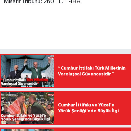
Misafir Tribünü: 260 TL." -İHA
“Cumhur İttifakı Türk Milletinin
Varoluşsal Güvencesidir”
Cumhur İttifakı ve Yücel’e
Yörük Şenliği’nde Büyük İlgi