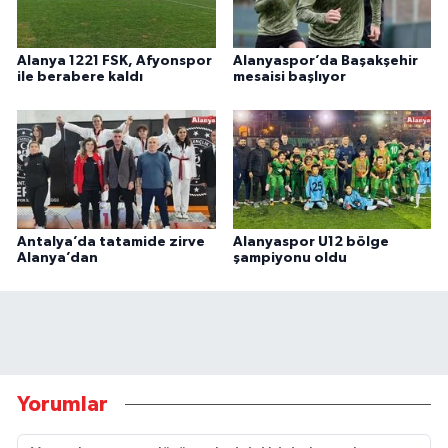
Alanya 1221 FSK, Afyonspor
Alanyaspor’da Başakşehir
ile berabere kaldı
mesaisi başlıyor
Antalya’da tatamide zirve
Alanyaspor U12 bölge
Alanya’dan
şampiyonu oldu
Yorumlar