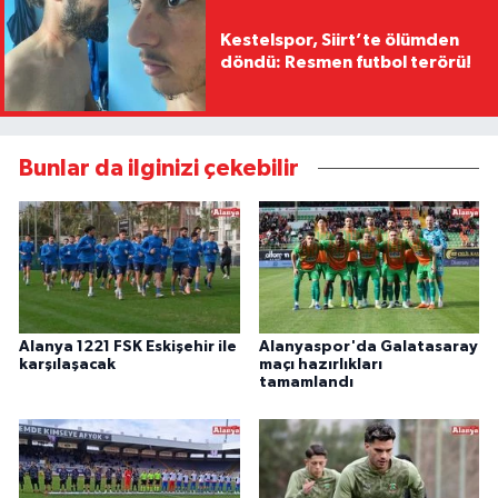
Kestelspor, Siirt’te ölümden
döndü: Resmen futbol terörü!
Bunlar da ilginizi çekebilir
Alanya 1221 FSK Eskişehir ile
Alanyaspor'da Galatasaray
karşılaşacak
maçı hazırlıkları
tamamlandı