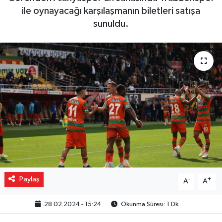
ile oynayacağı karşılaşmanın biletleri satışa
Gizlilik İlkeleri - Privacy Policy
sunuldu.
Güncel
Gündem
Politika
Spor
Turizm
Paylaş
-
+
A
A
28.02.2024 - 15:24
Okunma Süresi: 1 Dk