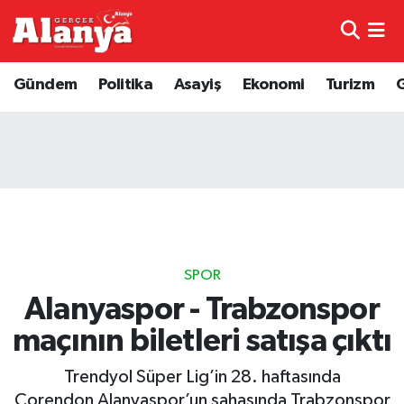
E-Gazete
Hava Durumu
Gündem
Politika
Asayiş
Ekonomi
Turizm
Genel
Trafik Durumu
Bilim
Süper Lig Puan Durumu ve Fikstür
Bilim ve Teknoloji
Tüm Manşetler
Bölge
Son Dakika Haberleri
SPOR
Diğer
Haber Arşivi
Alanyaspor - Trabzonspor
maçının biletleri satışa çıktı
Dünya
Trendyol Süper Lig’in 28. haftasında
Ekonomi
Corendon Alanyaspor’un sahasında Trabzonspor