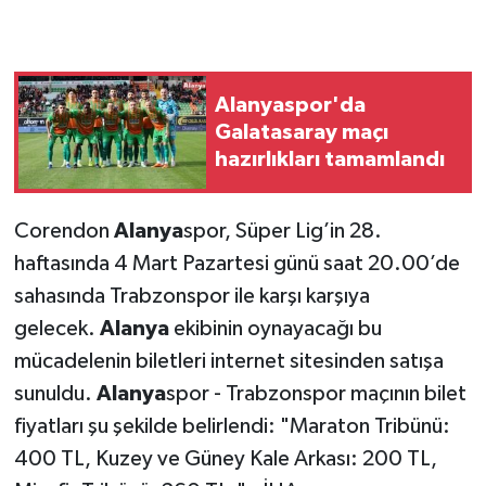
Alanyaspor'da
Galatasaray maçı
hazırlıkları tamamlandı
Corendon
Alanya
spor, Süper Lig’in 28.
haftasında 4 Mart Pazartesi günü saat 20.00’de
sahasında Trabzonspor ile karşı karşıya
gelecek.
Alanya
ekibinin oynayacağı bu
mücadelenin biletleri internet sitesinden satışa
sunuldu.
Alanya
spor - Trabzonspor maçının bilet
fiyatları şu şekilde belirlendi: "Maraton Tribünü:
400 TL, Kuzey ve Güney Kale Arkası: 200 TL,