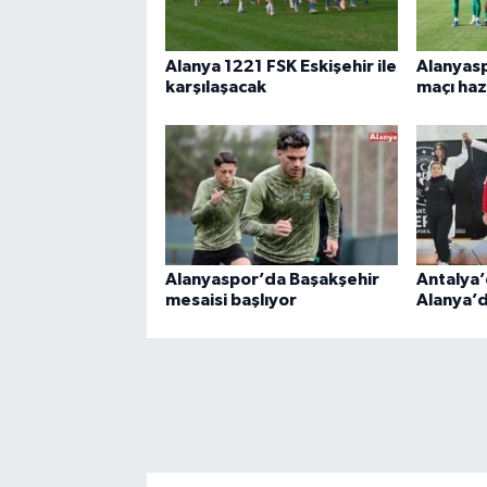
Alanya 1221 FSK Eskişehir ile
Alanyas
karşılaşacak
maçı haz
Alanyaspor’da Başakşehir
Antalya’
mesaisi başlıyor
Alanya’