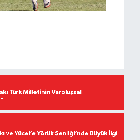
akı Türk Milletinin Varoluşsal
r”
kı ve Yücel’e Yörük Şenliği’nde Büyük İlgi