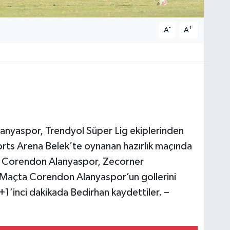
-
+
A
A
lanyaspor, Trendyol Süper Lig ekiplerinden
orts Arena Belek’te oynanan hazırlık maçında
nda Corendon Alanyaspor, Zecorner
. Maçta Corendon Alanyaspor’un gollerini
’inci dakikada Bedirhan kaydettiler. –