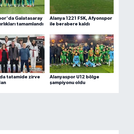
por'da Galatasaray
Alanya 1221 FSK, Afyonspor
ırlıkları tamamlandı
ile berabere kaldı
da tatamide zirve
Alanyaspor U12 bölge
dan
şampiyonu oldu