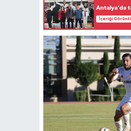
Antalya’da t
İçeriği Görünt