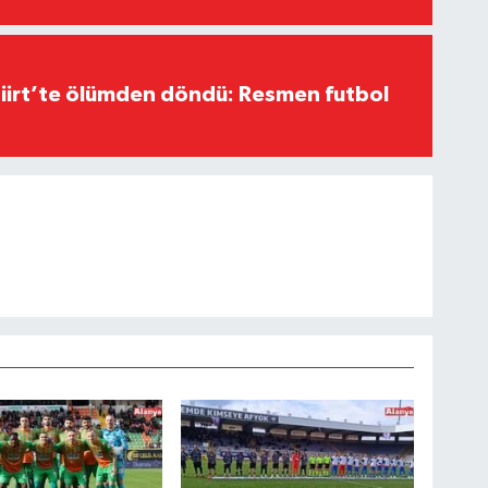
Siirt’te ölümden döndü: Resmen futbol