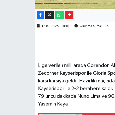
12.10.2025 - 18:18
Okunma Süresi: 1 Dk
Lige verilen milli arada Corendon A
Zecorner Kayserispor ile Gloria Sp
karşı karşıya geldi. Hazırlık maçı
Kayserispor ile 2-2 berabere kaldı
79’uncu dakikada Nuno Lima ve 90+1
Yasemin Kaya