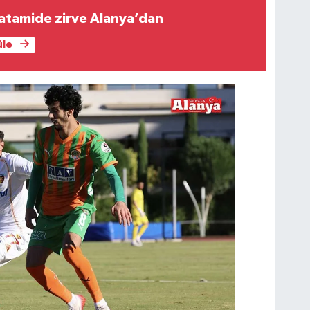
atamide zirve Alanya’dan
üle