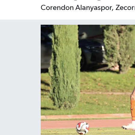
Corendon Alanyaspor, Zecorner
Gizlilik İlkeleri - Privacy Policy
Güncel
Gündem
Politika
Spor
Turizm