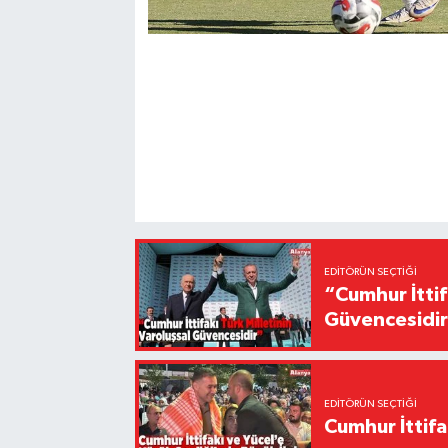
EDITÖRÜN SEÇTIĞI
“Cumhur İttif
Güvencesidi
EDITÖRÜN SEÇTIĞI
Cumhur İttifa