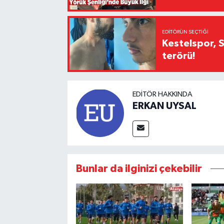
EDITÖRÜN SEÇTIĞI
Kestelspor, 
terörü!
EDITÖR HAKKINDA
ERKAN UYSAL
Bunlar da ilginizi çekebilir