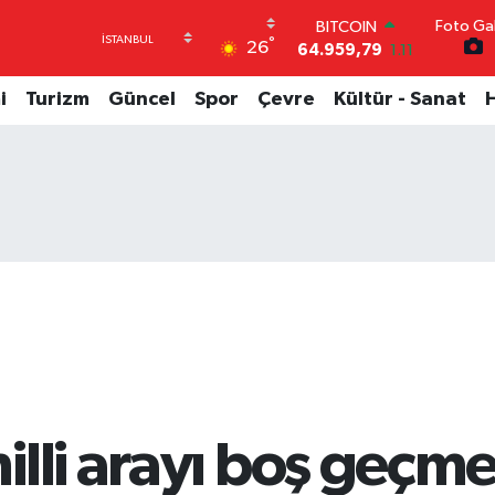
Foto Gal
DOLAR
°
26
47,7436
0.18
EURO
55,2510
0.32
i
Turizm
Güncel
Spor
Çevre
Kültür - Sanat
STERLİN
64,4811
0.38
GRAM ALTIN
6660.55
0.03
BİST100
13.779
-14
BITCOIN
64.959,79
1.11
lli arayı boş geçme