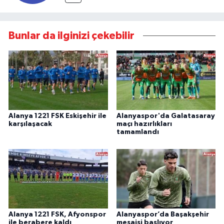
Bunlar da ilginizi çekebilir
Alanya 1221 FSK Eskişehir ile
Alanyaspor'da Galatasaray
karşılaşacak
maçı hazırlıkları
tamamlandı
Alanya 1221 FSK, Afyonspor
Alanyaspor’da Başakşehir
ile berabere kaldı
mesaisi başlıyor