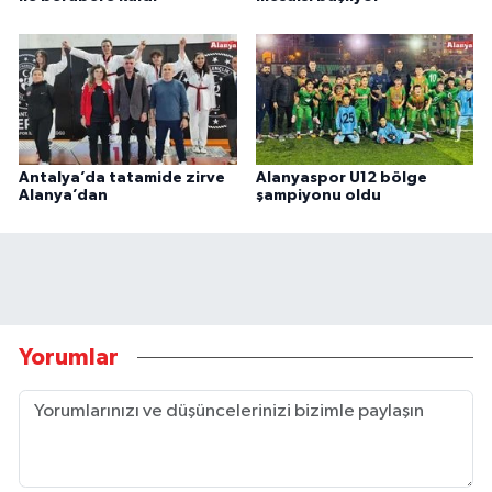
Antalya’da tatamide zirve
Alanyaspor U12 bölge
Alanya’dan
şampiyonu oldu
Yorumlar