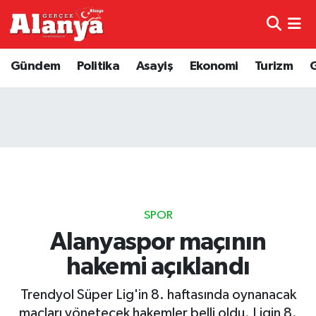
E-Gazete
Hava Durumu
Gündem
Politika
Asayiş
Ekonomi
Turizm
Genel
Trafik Durumu
Bilim
Süper Lig Puan Durumu ve Fikstür
Bilim ve Teknoloji
Tüm Manşetler
Bölge
Son Dakika Haberleri
SPOR
Diğer
Haber Arşivi
Alanyaspor maçının
hakemi açıklandı
Dünya
Trendyol Süper Lig'in 8. haftasında oynanacak
Ekonomi
maçları yönetecek hakemler belli oldu. Ligin 8.