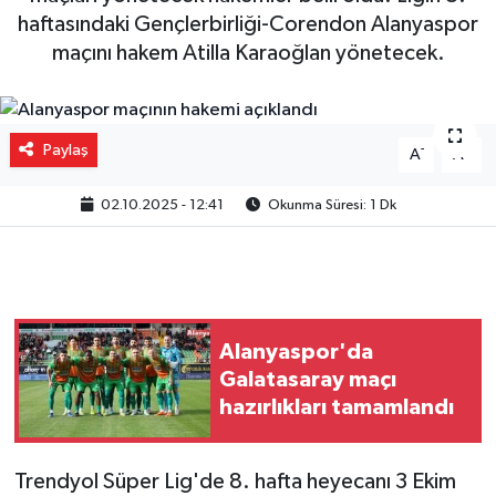
haftasındaki Gençlerbirliği-Corendon Alanyaspor
Gizlilik İlkeleri - Privacy Policy
maçını hakem Atilla Karaoğlan yönetecek.
Güncel
Paylaş
Gündem
-
+
A
A
02.10.2025 - 12:41
Okunma Süresi: 1 Dk
Politika
Spor
Turizm
Alanyaspor'da
Galatasaray maçı
hazırlıkları tamamlandı
Trendyol Süper Lig'de 8. hafta heyecanı 3 Ekim