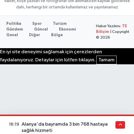
haber, köşe yazıları ve fotoğraflar izin alınmaksızın kaynak gösterilse
dahi, herhangi bir ortamda kullanılamaz ve yayınlanamaz
Politika
Spor
Turizm
Haber Yazılımı:
TE
Gündem
Güncel
Ekonomi
Bilişim
| Copyright
Genel
Diğer
Bölge
© 2026
En iyi site deneyimi sağlamak için çerezlerden
faydalanıyoruz. Detaylar için lütfen tıklayın.
Tamam
Alanya'da bayramda 3 bin 768 hastaya
16:19
sağlık hizmeti