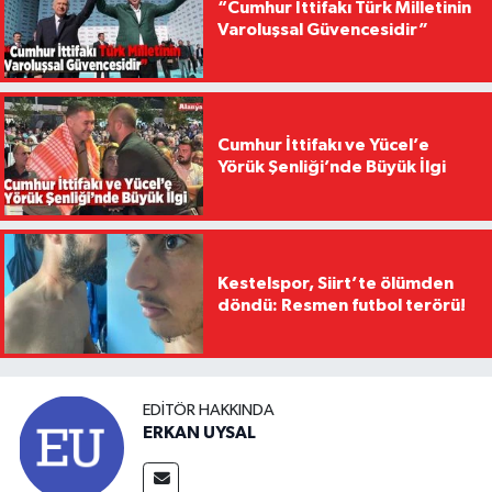
“Cumhur İttifakı Türk Milletinin
Varoluşsal Güvencesidir”
Cumhur İttifakı ve Yücel’e
Yörük Şenliği’nde Büyük İlgi
Kestelspor, Siirt’te ölümden
döndü: Resmen futbol terörü!
EDITÖR HAKKINDA
ERKAN UYSAL