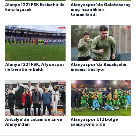
Alanya 1221 FSK Eskişehir ile
Alanyaspor'da Galatasaray
karşılaşacak
maçı hazırlıkları
tamamlandı
Alanya 1221 FSK, Afyonspor
Alanyaspor’da Başakşehir
ile berabere kaldı
mesaisi başlıyor
Antalya’da tatamide zirve
Alanyaspor U12 bölge
Alanya’dan
şampiyonu oldu