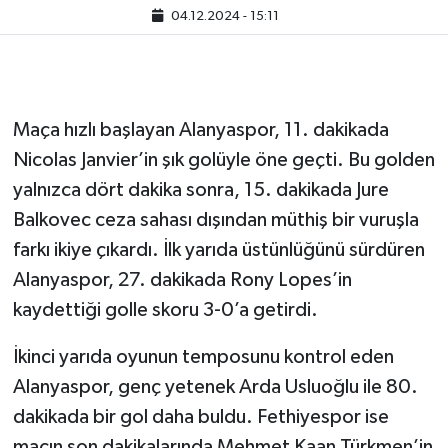
04.12.2024 - 15:11
Maça hızlı başlayan Alanyaspor, 11. dakikada
Nicolas Janvier’in şık golüyle öne geçti. Bu golden
yalnızca dört dakika sonra, 15. dakikada Jure
Balkovec ceza sahası dışından müthiş bir vuruşla
farkı ikiye çıkardı. İlk yarıda üstünlüğünü sürdüren
Alanyaspor, 27. dakikada Rony Lopes’in
kaydettiği golle skoru 3-0’a getirdi.
İkinci yarıda oyunun temposunu kontrol eden
Alanyaspor, genç yetenek Arda Usluoğlu ile 80.
dakikada bir gol daha buldu. Fethiyespor ise
maçın son dakikalarında Mehmet Kaan Türkmen’in