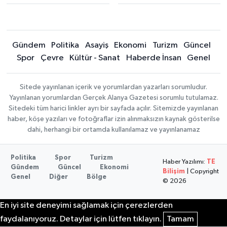
Gündem
Politika
Asayiş
Ekonomi
Turizm
Güncel
Spor
Çevre
Kültür - Sanat
Haberde İnsan
Genel
Sitede yayınlanan içerik ve yorumlardan yazarları sorumludur.
Yayınlanan yorumlardan Gerçek Alanya Gazetesi sorumlu tutulamaz.
Sitedeki tüm harici linkler ayrı bir sayfada açılır. Sitemizde yayınlanan
haber, köşe yazıları ve fotoğraflar izin alınmaksızın kaynak gösterilse
dahi, herhangi bir ortamda kullanılamaz ve yayınlanamaz
Politika
Spor
Turizm
Haber Yazılımı:
TE
Gündem
Güncel
Ekonomi
Bilişim
| Copyright
Genel
Diğer
Bölge
© 2026
En iyi site deneyimi sağlamak için çerezlerden
faydalanıyoruz. Detaylar için lütfen tıklayın.
Tamam