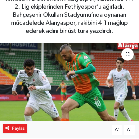
2. Lig ekiplerinden Fethiyespor’u ağırladı.
Gizlilik İlkeleri - Privacy Policy
Bahçeşehir Okulları Stadyumu’nda oynanan
mücadelede Alanyaspor, rakibini 4-1 mağlup
Güncel
ederek adını bir üst tura yazdırdı.
Gündem
Politika
Spor
Turizm
Paylaş
-
+
A
A