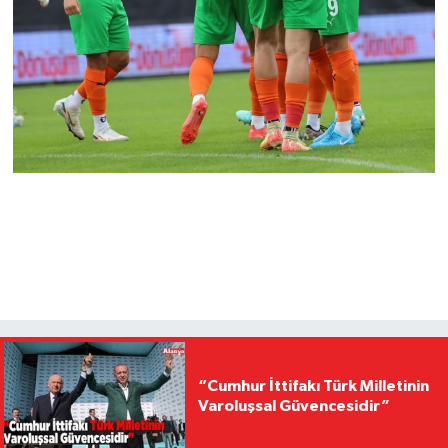
“Cumhur İttifakı Türk Milletinin
Varoluşsal Güvencesidir”