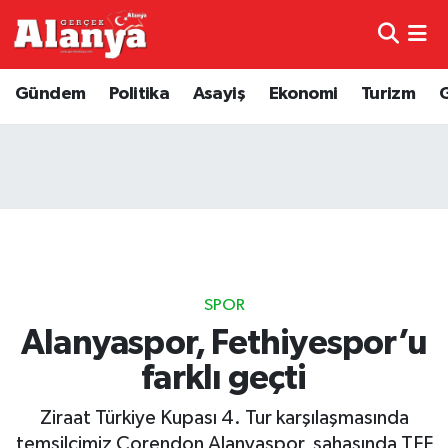
E-Gazete
Hava Durumu
Gündem
Politika
Asayiş
Ekonomi
Turizm
Genel
Trafik Durumu
Bilim
Süper Lig Puan Durumu ve Fikstür
Bilim ve Teknoloji
Tüm Manşetler
Bölge
Son Dakika Haberleri
SPOR
Diğer
Haber Arşivi
Alanyaspor, Fethiyespor’u
farklı geçti
Dünya
Ziraat Türkiye Kupası 4. Tur karşılaşmasında
Ekonomi
temsilcimiz Corendon Alanyaspor, sahasında TFF