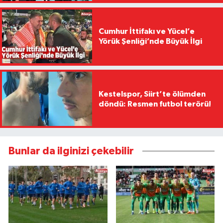
Cumhur İttifakı ve Yücel’e
Yörük Şenliği’nde Büyük İlgi
Kestelspor, Siirt’te ölümden
döndü: Resmen futbol terörü!
Bunlar da ilginizi çekebilir