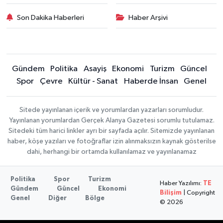
Son Dakika Haberleri
Haber Arşivi
Gündem
Politika
Asayiş
Ekonomi
Turizm
Güncel
Spor
Çevre
Kültür - Sanat
Haberde İnsan
Genel
Sitede yayınlanan içerik ve yorumlardan yazarları sorumludur.
Yayınlanan yorumlardan Gerçek Alanya Gazetesi sorumlu tutulamaz.
Sitedeki tüm harici linkler ayrı bir sayfada açılır. Sitemizde yayınlanan
haber, köşe yazıları ve fotoğraflar izin alınmaksızın kaynak gösterilse
dahi, herhangi bir ortamda kullanılamaz ve yayınlanamaz
Politika
Spor
Turizm
Haber Yazılımı:
TE
Gündem
Güncel
Ekonomi
Bilişim
| Copyright
Genel
Diğer
Bölge
© 2026