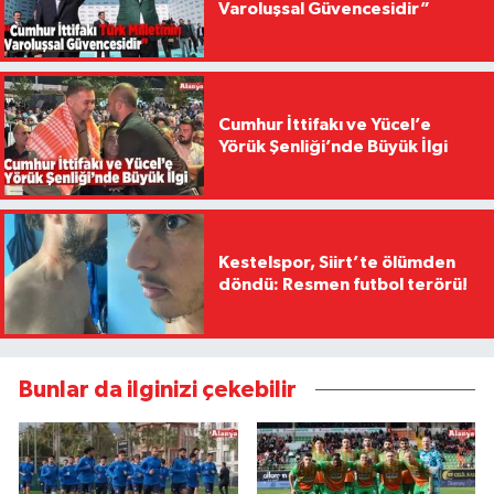
Varoluşsal Güvencesidir”
Cumhur İttifakı ve Yücel’e
Yörük Şenliği’nde Büyük İlgi
Kestelspor, Siirt’te ölümden
döndü: Resmen futbol terörü!
Bunlar da ilginizi çekebilir