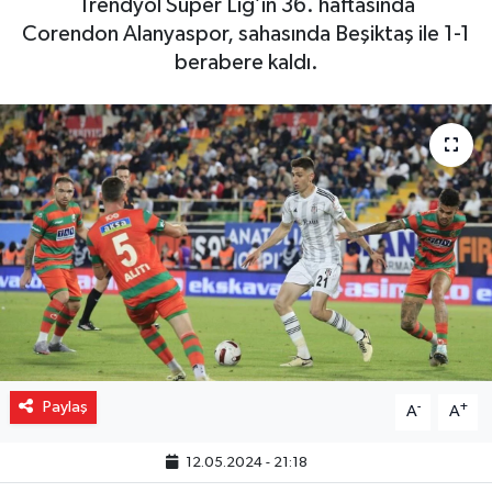
Trendyol Süper Lig’in 36. haftasında
Corendon Alanyaspor, sahasında Beşiktaş ile 1-1
Gizlilik İlkeleri - Privacy Policy
berabere kaldı.
Güncel
Gündem
Politika
Spor
Turizm
Paylaş
-
+
A
A
12.05.2024 - 21:18