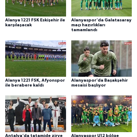
Alanya 1221 FSK Eskişehir ile
Alanyaspor'da Galatasaray
karşılaşacak
maçı hazırlıkları
tamamlandı
Alanya 1221 FSK, Afyonspor
Alanyaspor’da Başakşehir
ile berabere kaldı
mesaisi başlıyor
Antalya’da tatamide zirve
Alanyaspor U12 bölge