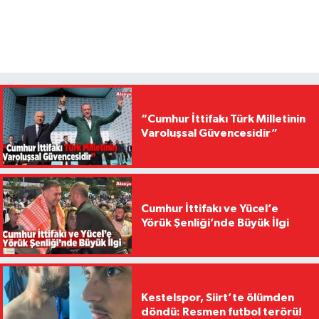
“Cumhur İttifakı Türk Milletinin
Varoluşsal Güvencesidir”
Cumhur İttifakı ve Yücel’e
Yörük Şenliği’nde Büyük İlgi
Kestelspor, Siirt’te ölümden
döndü: Resmen futbol terörü!