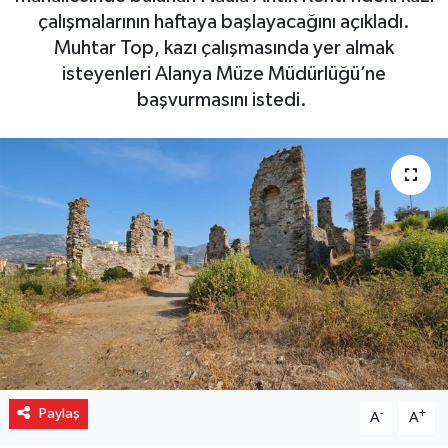
çalışmalarının haftaya başlayacağını açıkladı.
Gizlilik İlkeleri - Privacy Policy
Muhtar Top, kazı çalışmasında yer almak
isteyenleri Alanya Müze Müdürlüğü’ne
Güncel
başvurmasını istedi.
Gündem
Politika
Spor
Turizm
Paylaş
-
+
A
A