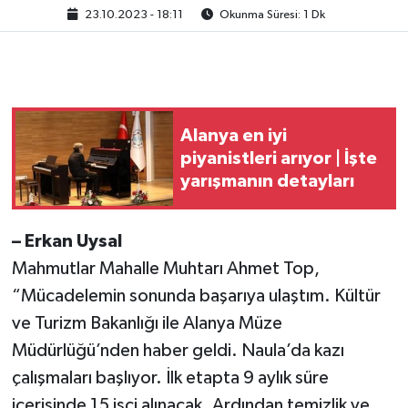
23.10.2023 - 18:11
Okunma Süresi: 1 Dk
Alanya en iyi
piyanistleri arıyor | İşte
yarışmanın detayları
– Erkan Uysal
Mahmutlar Mahalle Muhtarı Ahmet Top,
“Mücadelemin sonunda başarıya ulaştım. Kültür
ve Turizm Bakanlığı ile Alanya Müze
Müdürlüğü’nden haber geldi. Naula’da kazı
çalışmaları başlıyor. İlk etapta 9 aylık süre
içerisinde 15 işçi alınacak. Ardından temizlik ve