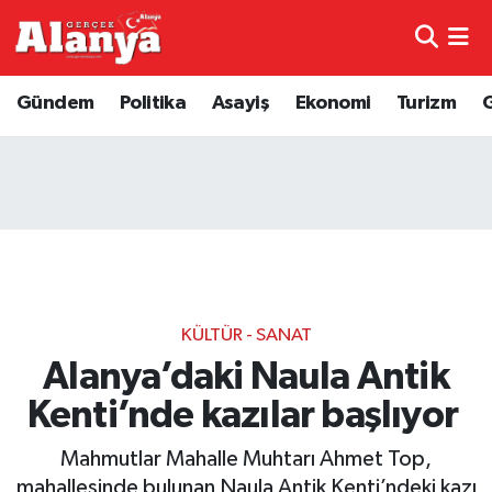
E-Gazete
Hava Durumu
Gündem
Politika
Asayiş
Ekonomi
Turizm
Genel
Trafik Durumu
Bilim
Süper Lig Puan Durumu ve Fikstür
Bilim ve Teknoloji
Tüm Manşetler
Bölge
Son Dakika Haberleri
KÜLTÜR - SANAT
Diğer
Haber Arşivi
Alanya’daki Naula Antik
Kenti’nde kazılar başlıyor
Dünya
Mahmutlar Mahalle Muhtarı Ahmet Top,
Ekonomi
mahallesinde bulunan Naula Antik Kenti’ndeki kazı