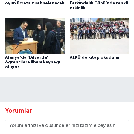
oyun ücretsiz sahnelenecek
Farkındalık Günü’nde renkli
etkinlik
Alanya’da ‘Dilvarda’
ALKÜ’de kitap okudular
öğrencilere ilham kaynağı
oluyor
Yorumlar