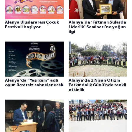
Alanya Uluslararası Çocuk
Alanya'da ‘Fırtınalı Sularda
Festivali başlıyor
Liderlik’ Semineri'ne yoğun
ilgi
Alanya'da “Yeşilçam” adlı
Alanya’da 2 Nisan Otizm
oyun ücretsiz sahnelenecek
Farkındalık Günü’nde renkli
etkinlik