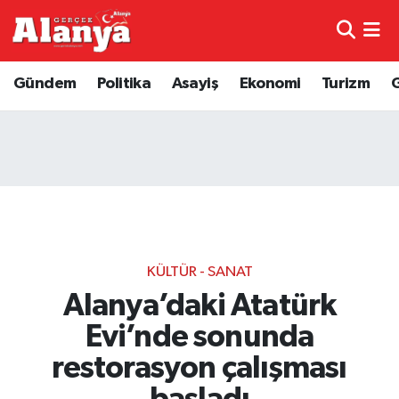
E-Gazete
Hava Durumu
Gündem
Politika
Asayiş
Ekonomi
Turizm
Genel
Trafik Durumu
Bilim
Süper Lig Puan Durumu ve Fikstür
Bilim ve Teknoloji
Tüm Manşetler
Bölge
Son Dakika Haberleri
KÜLTÜR - SANAT
Diğer
Haber Arşivi
Alanya’daki Atatürk
Evi’nde sonunda
Dünya
restorasyon çalışması
Ekonomi