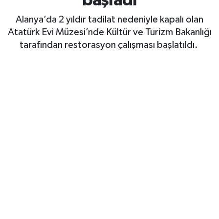
başladı
Gizlilik İlkeleri - Privacy Policy
Alanya’da 2 yıldır tadilat nedeniyle kapalı olan
Atatürk Evi Müzesi’nde Kültür ve Turizm Bakanlığı
Güncel
tarafından restorasyon çalışması başlatıldı.
Gündem
Politika
Spor
Turizm