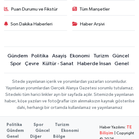
Puan Durumu ve Fikstür
Tüm Manşetler
Son Dakika Haberleri
Haber Arşivi
Gündem
Politika
Asayiş
Ekonomi
Turizm
Güncel
Spor
Çevre
Kültür - Sanat
Haberde İnsan
Genel
Sitede yayınlanan içerik ve yorumlardan yazarları sorumludur.
Yayınlanan yorumlardan Gerçek Alanya Gazetesi sorumlu tutulamaz.
Sitedeki tüm harici linkler ayrı bir sayfada açılır. Sitemizde yayınlanan
haber, köşe yazıları ve fotoğraflar izin alınmaksızın kaynak gösterilse
dahi, herhangi bir ortamda kullanılamaz ve yayınlanamaz
Politika
Spor
Turizm
Haber Yazılımı:
TE
Gündem
Güncel
Ekonomi
Bilişim
| Copyright
Genel
Diğer
Bölge