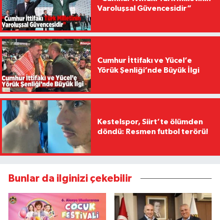
Varoluşsal Güvencesidir”
Cumhur İttifakı ve Yücel’e
Yörük Şenliği’nde Büyük İlgi
Kestelspor, Siirt’te ölümden
döndü: Resmen futbol terörü!
Bunlar da ilginizi çekebilir