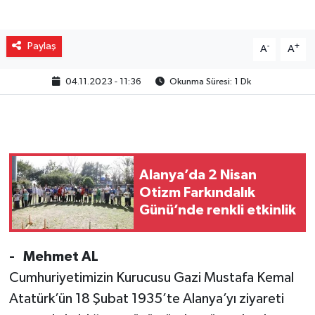
Paylaş
-
+
A
A
04.11.2023 - 11:36
Okunma Süresi: 1 Dk
Alanya’da 2 Nisan
Otizm Farkındalık
Günü’nde renkli etkinlik
- Mehmet AL
Cumhuriyetimizin Kurucusu Gazi Mustafa Kemal
Atatürk’ün 18 Şubat 1935’te Alanya’yı ziyareti