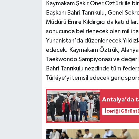
Kaymakam Şakir Öner Öztürk ile bi
Başkanı Bahri Tanrıkulu, Genel Sekr
Müdürü Emre Kıldırgıcı da katıldıla
sonucunda belirlenecek olan milli t
Yunanistan'da düzenlenecek Yıldızl
edecek. Kaymakam Öztrük, Alanya’d
Taekwondo Şampiyonası ve değerli 
Bahri Tanrıkulu nezdinde tüm fede
Türkiye’yi temsil edecek genç sporc
Antalya’da t
İçeriği Görünt