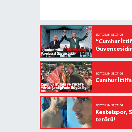
EDITÖRÜN SEÇTIĞI
“Cumhur İttif
Güvencesidi
EDITÖRÜN SEÇTIĞI
Cumhur İttifa
EDITÖRÜN SEÇTIĞI
Kestelspor, 
terörü!