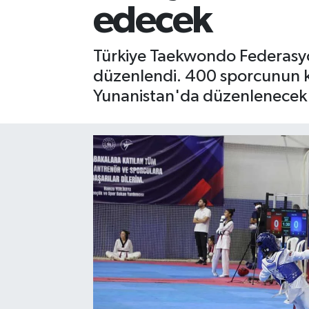
edecek
Gizlilik İlkeleri - Privacy Policy
Türkiye Taekwondo Federasyon
Güncel
düzenlendi. 400 sporcunun ka
Yunanistan'da düzenlenecek Y
Gündem
Politika
Spor
Turizm