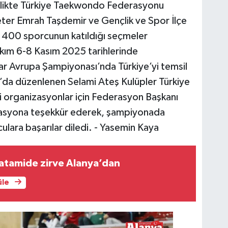
rlikte Türkiye Taekwondo Federasyonu
eter Emrah Taşdemir ve Gençlik ve Spor İlçe
r. 400 sporcunun katıldığı seçmeler
akım 6-8 Kasım 2025 tarihlerinde
ar Avrupa Şampiyonası’nda Türkiye’yi temsil
a düzenlenen Selami Ateş Kulüpler Türkiye
organizasyonlar için Federasyon Başkanı
rasyona teşekkür ederek, şampiyonada
ulara başarılar diledi. - Yasemin Kaya
atamide zirve Alanya’dan
üle