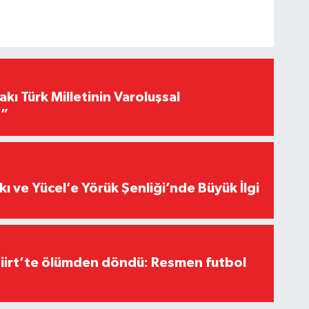
akı Türk Milletinin Varoluşsal
r”
kı ve Yücel’e Yörük Şenliği’nde Büyük İlgi
Siirt’te ölümden döndü: Resmen futbol