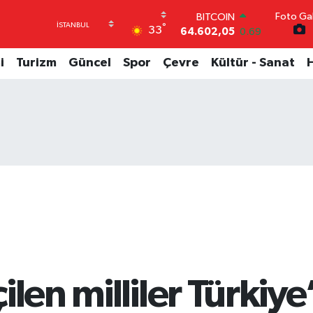
Foto Gal
DOLAR
°
33
47,5986
0.06
EURO
55,0700
0.1
i
Turizm
Güncel
Spor
Çevre
Kültür - Sanat
STERLİN
64,2438
0.21
GRAM ALTIN
6518.23
0.39
BİST100
13.768
48
BITCOIN
64.602,05
0.69
len milliler Türkiye’