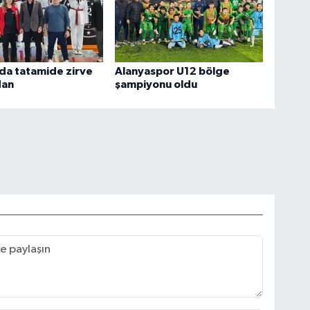
da tatamide zirve
Alanyaspor U12 bölge
dan
şampiyonu oldu