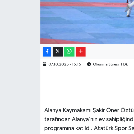
07.10.2025 - 15:15
Okunma Süresi: 1 Dk
Alanya Kaymakamı Şakir Öner Öztü
tarafından Alanya’nın ev sahipliğind
programına katıldı. Atatürk Spor S