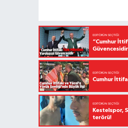
EDITÖRÜN SEÇTIĞI
“Cumhur İttif
Güvencesidi
EDITÖRÜN SEÇTIĞI
Cumhur İttifa
EDITÖRÜN SEÇTIĞI
Kestelspor, 
terörü!