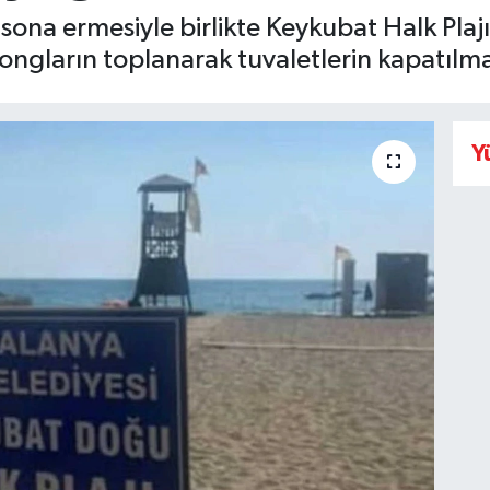
ona ermesiyle birlikte Keykubat Halk Plaj
zlongların toplanarak tuvaletlerin kapatılm
Y