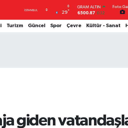
GRAM ALTIN
Foto Gal
6500.87
0.12
°
29
BİST100
13.799
70
BITCOIN
i
Turizm
Güncel
Spor
Çevre
Kültür - Sanat
64.643,95
0.16
DOLAR
47,6006
0.06
EURO
55,0250
0.02
STERLİN
64,2398
0.2
ja giden vatandaşlar