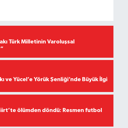
akı Türk Milletinin Varoluşsal
r”
kı ve Yücel’e Yörük Şenliği’nde Büyük İlgi
Siirt’te ölümden döndü: Resmen futbol