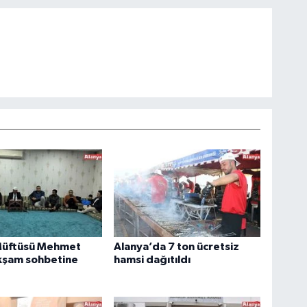
Müftüsü Mehmet
Alanya’da 7 ton ücretsiz
kşam sohbetine
hamsi dağıtıldı