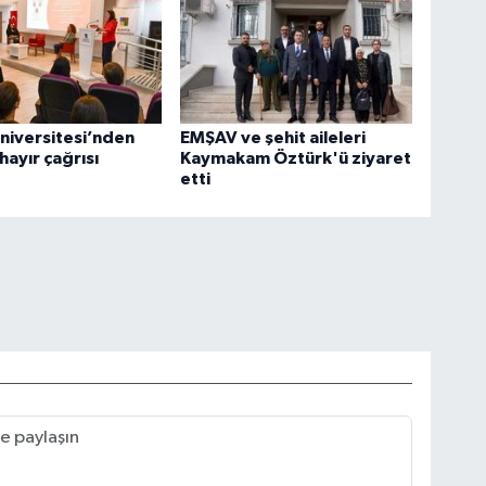
niversitesi’nden
EMŞAV ve şehit aileleri
hayır çağrısı
Kaymakam Öztürk'ü ziyaret
etti