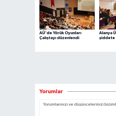
AÜ'de Yörük Oyunları
Alanya Ü
Çalıştayı düzenlendi
şiddete 
Yorumlar