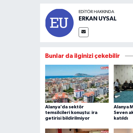
EDITÖR HAKKINDA
ERKAN UYSAL
Bunlar da ilginizi çekebilir
Alanya’da sektör
Alanya 
temsilcileri konuştu: ira
Seven a
getirisi bildirilmiyor
katıldı