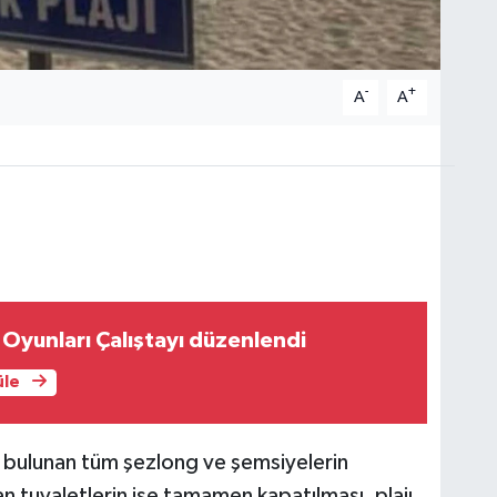
-
+
A
A
Oyunları Çalıştayı düzenlendi
üle
a bulunan tüm şezlong ve şemsiyelerin
an tuvaletlerin ise tamamen kapatılması, plajı