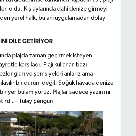
den oldu. Kış aylarında dahi denize girmeyi
eden yerel halk, bu ani uygulamadan dolayı
İ DİLE GETİRİYOR
larında plajda zaman geçirmek isteyen
yretle karşıladı. Plajı kullanan bazı
zlongları ve şemsiyeleri anlarız ama
laşılır bir durum değil. Soğuk havada denize
çbir yer bulamıyoruz. Plajlar sadece yazın mı
getirdi. – Tülay Şengün