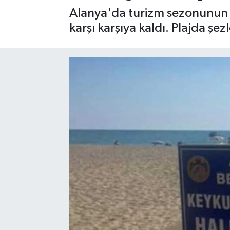
Alanya'da turizm sezonunun s
Gizlilik İlkeleri - Privacy Policy
karşı karşıya kaldı. Plajda şe
Güncel
Gündem
Politika
Spor
Turizm