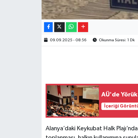
09.09.2025 - 08:56
Okunma Süresi: 1 Dk
AÜ'de Yörük 
İçeriği Görünt
Alanya’daki Keykubat Halk Plajı’nd
toplanması, halkın kullanımına sunul