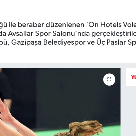
ğü ile beraber düzenlenen ‘On Hotels Vol
da Avsallar Spor Salonu’nda gerçekleştiri
bü, Gazipaşa Belediyespor ve Üç Paslar Sp
Y