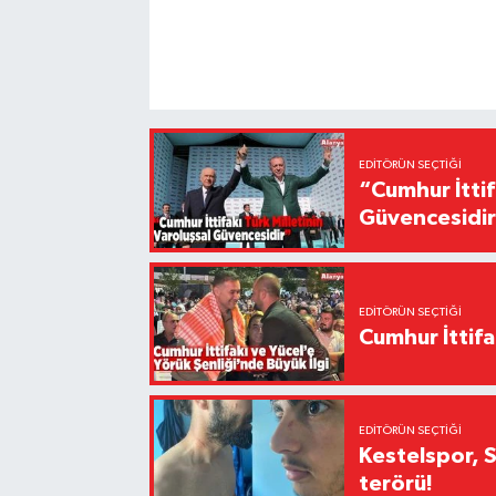
EDITÖRÜN SEÇTIĞI
“Cumhur İttif
Güvencesidi
EDITÖRÜN SEÇTIĞI
Cumhur İttifa
EDITÖRÜN SEÇTIĞI
Kestelspor, 
terörü!