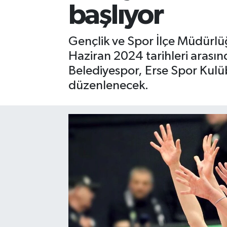
başlıyor
Gizlilik İlkeleri - Privacy Policy
Gençlik ve Spor İlçe Müdürlü
Güncel
Haziran 2024 tarihleri arasın
Belediyespor, Erse Spor Kulü
Gündem
düzenlenecek.
Politika
Spor
Turizm