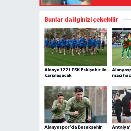
Bunlar da ilginizi çekebilir
Alanya 1221 FSK Eskişehir ile
Alanyas
karşılaşacak
maçı haz
Alanyaspor’da Başakşehir
Antalya’