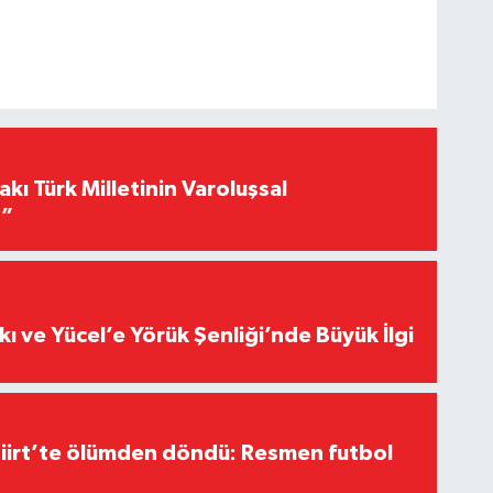
akı Türk Milletinin Varoluşsal
r”
kı ve Yücel’e Yörük Şenliği’nde Büyük İlgi
Siirt’te ölümden döndü: Resmen futbol