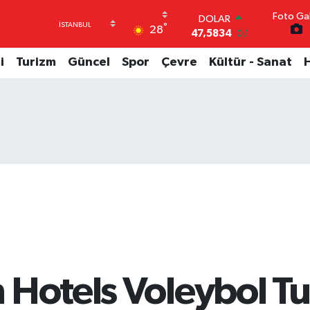
Foto Gal
DOLAR
°
28
47,5834
0.1
EURO
54,9368
0.14
i
Turizm
Güncel
Spor
Çevre
Kültür - Sanat
STERLİN
64,0802
0.11
GRAM ALTIN
6384.71
2.45
BİST100
13.688
207
BITCOIN
64.256,19
0.86
 Hotels Voleybol T