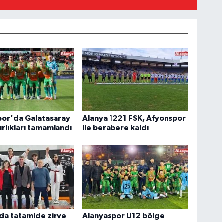
por'da Galatasaray
Alanya 1221 FSK, Afyonspor
ırlıkları tamamlandı
ile berabere kaldı
da tatamide zirve
Alanyaspor U12 bölge