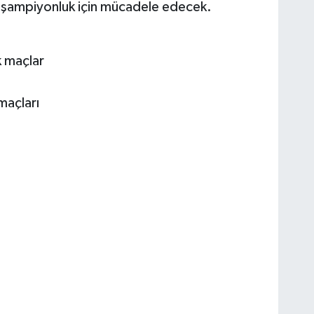
ek şampiyonluk için mücadele edecek.
k maçlar
maçları