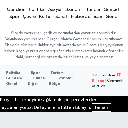
Gündem
Politika
Asayiş
Ekonomi
Turizm
Güncel
Spor
Çevre
Kültür - Sanat
Haberde İnsan
Genel
Sitede yayınlanan içerik ve yorumlardan yazarları sorumludur.
Yayınlanan yorumlardan Gerçek Alanya Gazetesi sorumlu tutulamaz.
Sitedeki tüm harici linkler ayrı bir sayfada açılır. Sitemizde yayınlanan
haber, köşe yazıları ve fotoğraflar izin alınmaksızın kaynak gösterilse
dahi, herhangi bir ortamda kullanılamaz ve yayınlanamaz
Politika
Spor
Turizm
Haber Yazılımı:
TE
Gündem
Güncel
Ekonomi
Bilişim
| Copyright
Genel
Diğer
Bölge
© 2026
En iyi site deneyimi sağlamak için çerezlerden
faydalanıyoruz. Detaylar için lütfen tıklayın.
Tamam