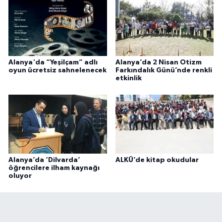
Alanya'da “Yeşilçam” adlı
Alanya’da 2 Nisan Otizm
oyun ücretsiz sahnelenecek
Farkındalık Günü’nde renkli
etkinlik
Alanya’da ‘Dilvarda’
ALKÜ’de kitap okudular
öğrencilere ilham kaynağı
oluyor