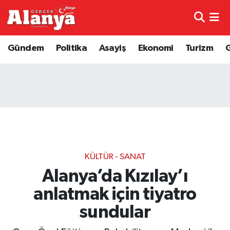
E-Gazete
Hava Durumu
Gündem
Politika
Asayiş
Ekonomi
Turizm
Genel
Trafik Durumu
Bilim
Süper Lig Puan Durumu ve Fikstür
Bilim ve Teknoloji
Tüm Manşetler
Bölge
Son Dakika Haberleri
KÜLTÜR - SANAT
Diğer
Haber Arşivi
Alanya’da Kızılay’ı
anlatmak için tiyatro
Dünya
sundular
Ekonomi