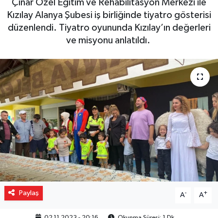
Çınar Özel Eğitim ve Rehabilitasyon Merkezi ile
Kızılay Alanya Şubesi iş birliğinde tiyatro gösterisi
Gizlilik İlkeleri - Privacy Policy
düzenlendi. Tiyatro oyununda Kızılay’ın değerleri
ve misyonu anlatıldı.
Güncel
Gündem
Politika
Spor
Turizm
Paylaş
-
+
A
A
02.11.2023 - 20:16
Okunma Süresi: 1 Dk