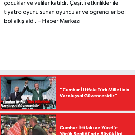
çocuklar ve veliler katıldı. Çeşitli etkinlikler ile
tiyatro oyunu sunan oyuncular ve öğrenciler bol
bol alkış aldı. – Haber Merkezi
“Cumhur İttifakı Türk Milletinin
Varoluşsal Güvencesidir”
Cumhur İttifakı ve Yücel’e
Yörük Şenliği’nde Büyük İlgi