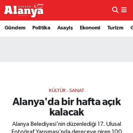
E-Gazete
Hava Durumu
Gündem
Politika
Asayiş
Ekonomi
Turizm
Genel
Trafik Durumu
Bilim
Süper Lig Puan Durumu ve Fikstür
Bilim ve Teknoloji
Tüm Manşetler
Bölge
Son Dakika Haberleri
KÜLTÜR - SANAT
Diğer
Haber Arşivi
Alanya'da bir hafta açık
kalacak
Dünya
Alanya Belediyesi'nin düzenlediği 17. Ulusal
Ekonomi
Fotoğraf Yarışması'nda dereceye giren 100