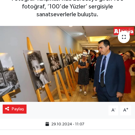
fotoğraf, ‘100'de Yüzler’ sergisiyle
Gizlilik İlkeleri - Privacy Policy
sanatseverlerle buluştu.
Güncel
Gündem
Politika
Spor
Turizm
Paylaş
-
+
A
A
29.10.2024 - 11:07