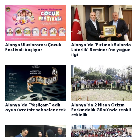
Alanya Uluslararası Çocuk
Alanya'da ‘Fırtınalı Sularda
Festivali başlıyor
Liderlik’ Semineri'ne yoğun
ilgi
Alanya'da “Yeşilçam” adlı
Alanya’da 2 Nisan Otizm
oyun ücretsiz sahnelenecek
Farkındalık Günü’nde renkli
etkinlik