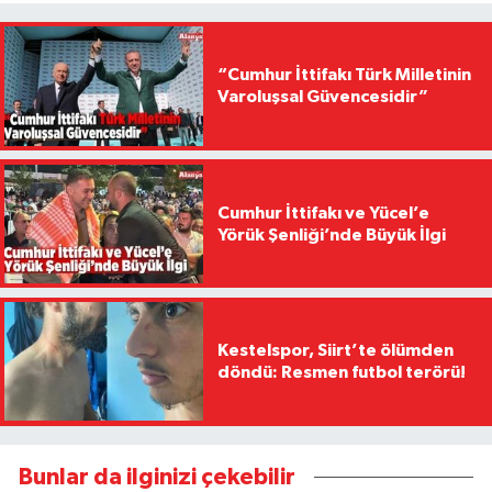
“Cumhur İttifakı Türk Milletinin
Varoluşsal Güvencesidir”
Cumhur İttifakı ve Yücel’e
Yörük Şenliği’nde Büyük İlgi
Kestelspor, Siirt’te ölümden
döndü: Resmen futbol terörü!
Bunlar da ilginizi çekebilir