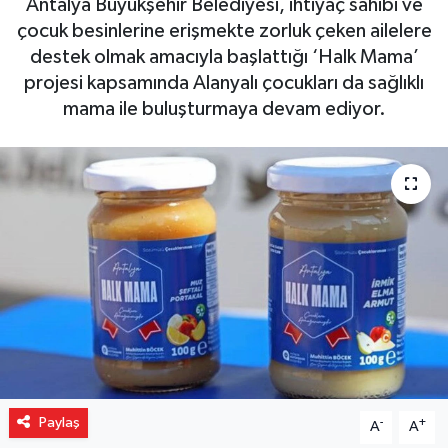
Antalya Büyükşehir Belediyesi, ihtiyaç sahibi ve
çocuk besinlerine erişmekte zorluk çeken ailelere
Gizlilik İlkeleri - Privacy Policy
destek olmak amacıyla başlattığı ‘Halk Mama’
projesi kapsamında Alanyalı çocukları da sağlıklı
Güncel
mama ile buluşturmaya devam ediyor.
Gündem
Politika
Spor
Turizm
Paylaş
-
+
A
A