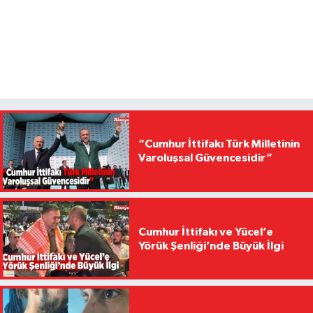
“Cumhur İttifakı Türk Milletinin
Varoluşsal Güvencesidir”
Cumhur İttifakı ve Yücel’e
Yörük Şenliği’nde Büyük İlgi