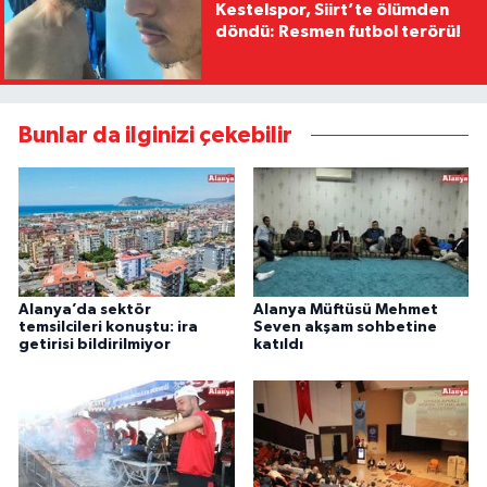
Kestelspor, Siirt’te ölümden
döndü: Resmen futbol terörü!
Bunlar da ilginizi çekebilir
Alanya’da sektör
Alanya Müftüsü Mehmet
temsilcileri konuştu: ira
Seven akşam sohbetine
getirisi bildirilmiyor
katıldı