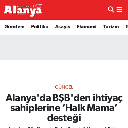
E-Gazete
Hava Durumu
Gündem
Politika
Asayiş
Ekonomi
Turizm
Genel
Trafik Durumu
Bilim
Süper Lig Puan Durumu ve Fikstür
Bilim ve Teknoloji
Tüm Manşetler
Bölge
Son Dakika Haberleri
GÜNCEL
Diğer
Haber Arşivi
Alanya'da BŞB'den ihtiyaç
sahiplerine ‘Halk Mama’
Dünya
desteği
Ekonomi