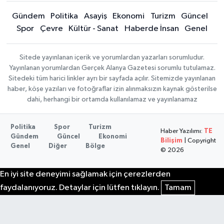
Gündem
Politika
Asayiş
Ekonomi
Turizm
Güncel
Spor
Çevre
Kültür - Sanat
Haberde İnsan
Genel
Sitede yayınlanan içerik ve yorumlardan yazarları sorumludur.
Yayınlanan yorumlardan Gerçek Alanya Gazetesi sorumlu tutulamaz.
Sitedeki tüm harici linkler ayrı bir sayfada açılır. Sitemizde yayınlanan
haber, köşe yazıları ve fotoğraflar izin alınmaksızın kaynak gösterilse
dahi, herhangi bir ortamda kullanılamaz ve yayınlanamaz
Politika
Spor
Turizm
Haber Yazılımı:
TE
Gündem
Güncel
Ekonomi
Bilişim
| Copyright
Genel
Diğer
Bölge
© 2026
En iyi site deneyimi sağlamak için çerezlerden
faydalanıyoruz. Detaylar için lütfen tıklayın.
Tamam