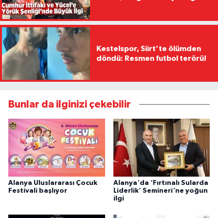
Kestelspor, Siirt’te ölümden
döndü: Resmen futbol terörü!
Bunlar da ilginizi çekebilir
Alanya Uluslararası Çocuk
Alanya'da ‘Fırtınalı Sularda
Festivali başlıyor
Liderlik’ Semineri'ne yoğun
ilgi