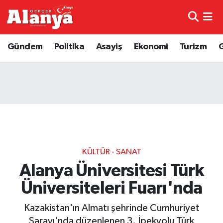
E-Gazete
Hava Durumu
Gündem
Politika
Asayiş
Ekonomi
Turizm
Genel
Trafik Durumu
Bilim
Süper Lig Puan Durumu ve Fikstür
Bilim ve Teknoloji
Tüm Manşetler
Bölge
Son Dakika Haberleri
KÜLTÜR - SANAT
Diğer
Haber Arşivi
Alanya Üniversitesi Türk
Üniversiteleri Fuarı'nda
Dünya
Kazakistan'ın Almatı şehrinde Cumhuriyet
Ekonomi
Sarayı'nda düzenlenen 3. İpekyolu Türk