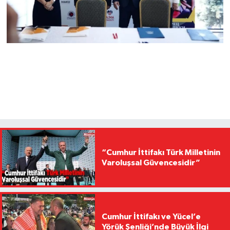
“Cumhur İttifakı Türk Milletinin
Varoluşsal Güvencesidir”
Cumhur İttifakı ve Yücel’e
Yörük Şenliği’nde Büyük İlgi