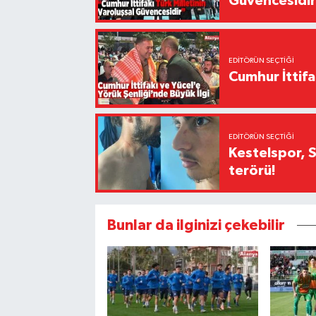
Güvencesidi
EDITÖRÜN SEÇTIĞI
Cumhur İttifa
EDITÖRÜN SEÇTIĞI
Kestelspor, 
terörü!
Bunlar da ilginizi çekebilir