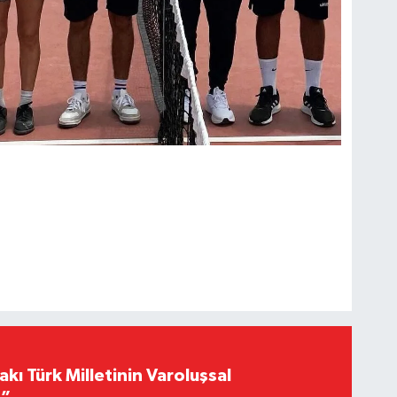
akı Türk Milletinin Varoluşsal