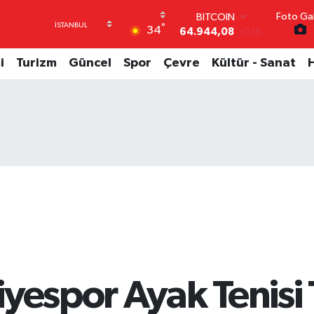
Foto Gal
DOLAR
°
34
47,7436
0.18
EURO
55,2510
0.32
i
Turizm
Güncel
Spor
Çevre
Kültür - Sanat
STERLİN
64,4811
0.38
GRAM ALTIN
6660.55
0.03
BİST100
13.779
-14
BITCOIN
64.944,08
-0.18
yespor Ayak Tenisi