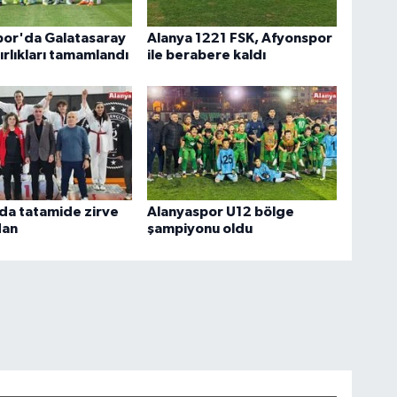
por'da Galatasaray
Alanya 1221 FSK, Afyonspor
ırlıkları tamamlandı
ile berabere kaldı
da tatamide zirve
Alanyaspor U12 bölge
dan
şampiyonu oldu