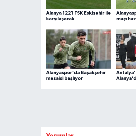
Alanya 1221 FSK Eskişehir ile
Alanyas
karşılaşacak
maçı haz
Alanyaspor’da Başakşehir
Antalya’
mesaisi başlıyor
Alanya’
Yorumlar