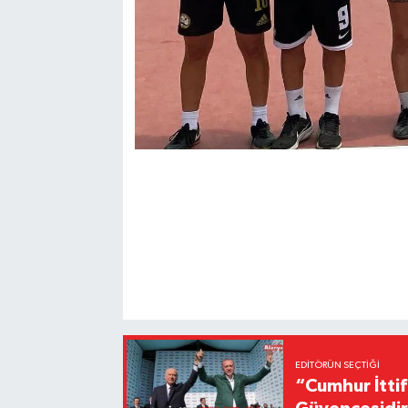
EDITÖRÜN SEÇTIĞI
“Cumhur İttif