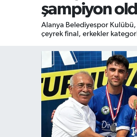
şampiyon ol
Gizlilik İlkeleri - Privacy Policy
Alanya Belediyespor Kulübü, 
Güncel
çeyrek final, erkekler katego
Gündem
Politika
Spor
Turizm