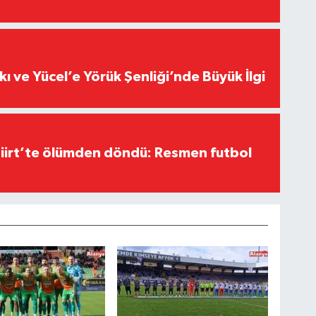
r”
kı ve Yücel’e Yörük Şenliği’nde Büyük İlgi
Siirt’te ölümden döndü: Resmen futbol