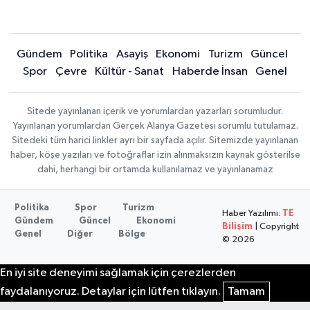
Gündem
Politika
Asayiş
Ekonomi
Turizm
Güncel
Spor
Çevre
Kültür - Sanat
Haberde İnsan
Genel
Sitede yayınlanan içerik ve yorumlardan yazarları sorumludur.
Yayınlanan yorumlardan Gerçek Alanya Gazetesi sorumlu tutulamaz.
Sitedeki tüm harici linkler ayrı bir sayfada açılır. Sitemizde yayınlanan
haber, köşe yazıları ve fotoğraflar izin alınmaksızın kaynak gösterilse
dahi, herhangi bir ortamda kullanılamaz ve yayınlanamaz
Politika
Spor
Turizm
Haber Yazılımı:
TE
Gündem
Güncel
Ekonomi
Bilişim
| Copyright
Genel
Diğer
Bölge
© 2026
En iyi site deneyimi sağlamak için çerezlerden
faydalanıyoruz. Detaylar için lütfen tıklayın.
Tamam