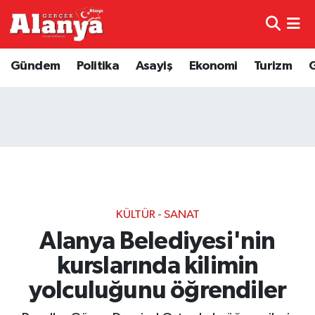
E-Gazete
Hava Durumu
Gündem
Politika
Asayiş
Ekonomi
Turizm
Genel
Trafik Durumu
Bilim
Süper Lig Puan Durumu ve Fikstür
Bilim ve Teknoloji
Tüm Manşetler
Bölge
Son Dakika Haberleri
KÜLTÜR - SANAT
Diğer
Haber Arşivi
Alanya Belediyesi'nin
kurslarında kilimin
Dünya
yolculuğunu öğrendiler
Ekonomi