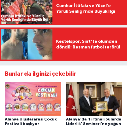
Cumhur İttifakı ve Yücel’e
Yörük Şenliği’nde Büyük İlgi
Kestelspor, Siirt’te ölümden
döndü: Resmen futbol terörü!
Bunlar da ilginizi çekebilir
Alanya Uluslararası Çocuk
Alanya'da ‘Fırtınalı Sularda
Festivali başlıyor
Liderlik’ Semineri'ne yoğun