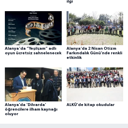
ilgi
Alanya'da “Yeşilçam” adlı
Alanya’da 2 Nisan Otizm
oyun ücretsiz sahnelenecek
Farkındalık Günü’nde renkli
etkinlik
Alanya’da ‘Dilvarda’
ALKÜ’de kitap okudular
öğrencilere ilham kaynağı
oluyor