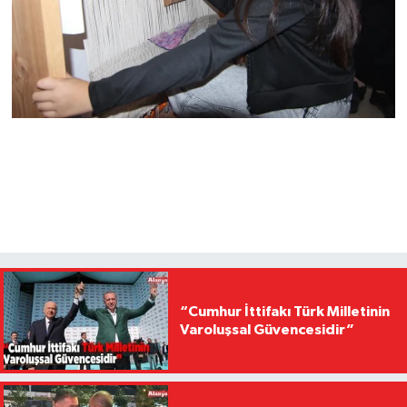
“Cumhur İttifakı Türk Milletinin
Varoluşsal Güvencesidir”