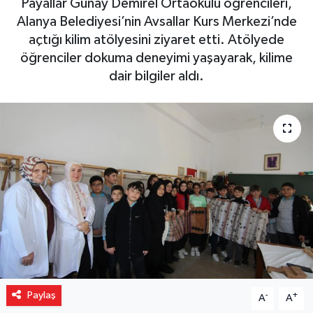
Payallar Günay Demirel Ortaokulu öğrencileri,
Alanya Belediyesi’nin Avsallar Kurs Merkezi’nde
Gizlilik İlkeleri - Privacy Policy
açtığı kilim atölyesini ziyaret etti. Atölyede
öğrenciler dokuma deneyimi yaşayarak, kilime
Güncel
dair bilgiler aldı.
Gündem
Politika
Spor
Turizm
Paylaş
-
+
A
A