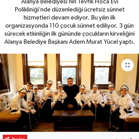
Alanya Belediyesi’nin Tevfik Hoca Evi
Polikliniği’nde düzenlediği ücretsiz sünnet
Gizlilik İlkeleri - Privacy Policy
hizmetleri devam ediyor. Bu yılın ilk
organizasyonda 110 çocuk sünnet ediliyor. 3 gün
Güncel
sürecek etkinliğin ilk gününde çocukların kirveliğini
Alanya Belediye Başkanı Adem Murat Yücel yaptı.
Gündem
Politika
Spor
Turizm