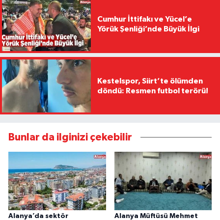
Cumhur İttifakı ve Yücel’e
Yörük Şenliği’nde Büyük İlgi
Kestelspor, Siirt’te ölümden
döndü: Resmen futbol terörü!
Bunlar da ilginizi çekebilir
Alanya’da sektör
Alanya Müftüsü Mehmet