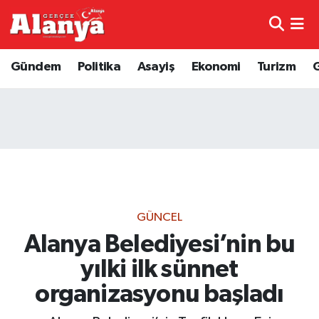
E-Gazete
Hava Durumu
Gündem
Politika
Asayiş
Ekonomi
Turizm
Genel
Trafik Durumu
Bilim
Süper Lig Puan Durumu ve Fikstür
Bilim ve Teknoloji
Tüm Manşetler
Bölge
Son Dakika Haberleri
GÜNCEL
Diğer
Haber Arşivi
Alanya Belediyesi’nin bu
yılki ilk sünnet
Dünya
organizasyonu başladı
Ekonomi