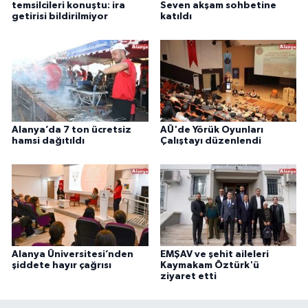
temsilcileri konuştu: ira
Seven akşam sohbetine
getirisi bildirilmiyor
katıldı
Alanya’da 7 ton ücretsiz
AÜ'de Yörük Oyunları
hamsi dağıtıldı
Çalıştayı düzenlendi
Alanya Üniversitesi’nden
EMŞAV ve şehit aileleri
şiddete hayır çağrısı
Kaymakam Öztürk'ü
ziyaret etti