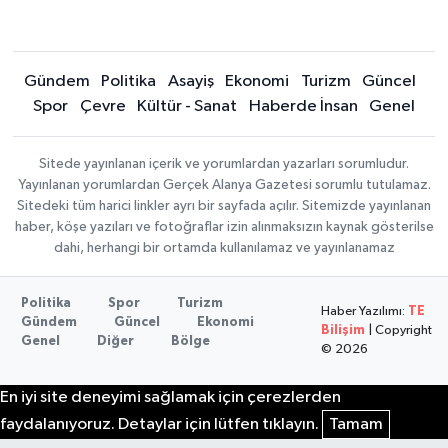
Gündem
Politika
Asayiş
Ekonomi
Turizm
Güncel
Spor
Çevre
Kültür - Sanat
Haberde İnsan
Genel
Sitede yayınlanan içerik ve yorumlardan yazarları sorumludur.
Yayınlanan yorumlardan Gerçek Alanya Gazetesi sorumlu tutulamaz.
Sitedeki tüm harici linkler ayrı bir sayfada açılır. Sitemizde yayınlanan
haber, köşe yazıları ve fotoğraflar izin alınmaksızın kaynak gösterilse
dahi, herhangi bir ortamda kullanılamaz ve yayınlanamaz
Politika
Spor
Turizm
Haber Yazılımı:
TE
Gündem
Güncel
Ekonomi
Bilişim
| Copyright
Genel
Diğer
Bölge
© 2026
En iyi site deneyimi sağlamak için çerezlerden
faydalanıyoruz. Detaylar için lütfen tıklayın.
Tamam