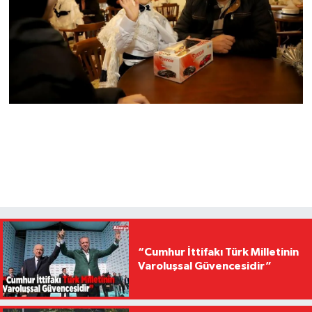
“Cumhur İttifakı Türk Milletinin
Varoluşsal Güvencesidir”