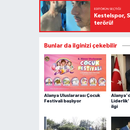
EDITÖRÜN SEÇTIĞI
Kestelspor, 
terörü!
Bunlar da ilginizi çekebilir
Alanya Uluslararası Çocuk
Alanya'd
Festivali başlıyor
Liderlik
ilgi