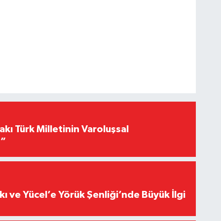
akı Türk Milletinin Varoluşsal
r”
kı ve Yücel’e Yörük Şenliği’nde Büyük İlgi