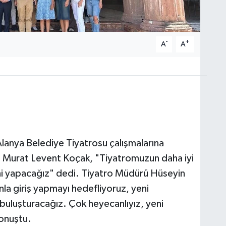
-
+
A
A
lanya Belediye Tiyatrosu çalışmalarına
ı Murat Levent Koçak, "Tiyatromuzun daha iyi
eni yapacağız" dedi. Tiyatro Müdürü Hüseyin
unla giriş yapmayı hedefliyoruz, yeni
 buluşturacağız. Çok heyecanlıyız, yeni
konuştu.