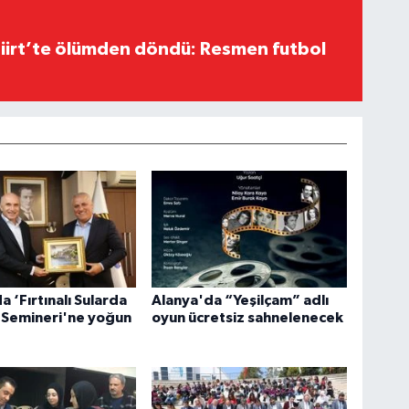
Siirt’te ölümden döndü: Resmen futbol
a ‘Fırtınalı Sularda
Alanya'da “Yeşilçam” adlı
’ Semineri'ne yoğun
oyun ücretsiz sahnelenecek