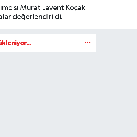
dımcısı Murat Levent Koçak
lar değerlendirildi.
ükleniyor...