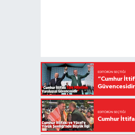
EDITÖRÜN SEÇTIĞI
“Cumhur İttif
Güvencesidi
EDITÖRÜN SEÇTIĞI
Cumhur İttifa