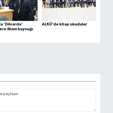
a ‘Dilvarda’
ALKÜ’de kitap okudular
ere ilham kaynağı