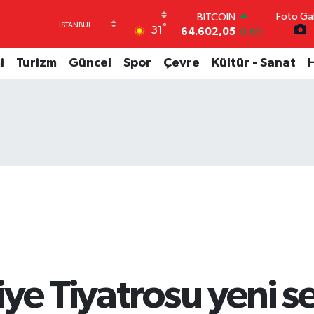
Foto Gal
DOLAR
°
31
47,6006
0.06
EURO
55,0250
0.02
i
Turizm
Güncel
Spor
Çevre
Kültür - Sanat
STERLİN
64,2398
0.2
GRAM ALTIN
6513.94
0.32
BİST100
13.768
48
BITCOIN
64.602,05
0.69
ye Tiyatrosu yeni s