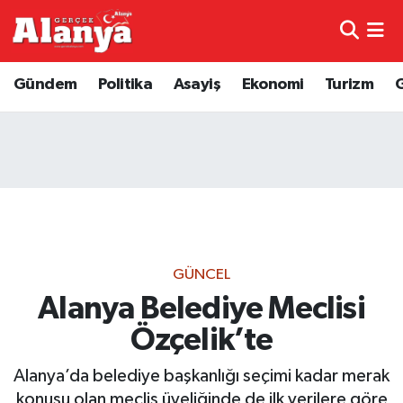
E-Gazete
Hava Durumu
Gündem
Politika
Asayiş
Ekonomi
Turizm
Genel
Trafik Durumu
Bilim
Süper Lig Puan Durumu ve Fikstür
Bilim ve Teknoloji
Tüm Manşetler
Bölge
Son Dakika Haberleri
GÜNCEL
Diğer
Haber Arşivi
Alanya Belediye Meclisi
Özçelik’te
Dünya
Alanya’da belediye başkanlığı seçimi kadar merak
Ekonomi
konusu olan meclis üyeliğinde de ilk verilere göre