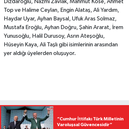
Dizdaroğlu, Nazmi Zavlak, Mahmut Köse, Ahmet
Top ve Halime Ceylan, Engin Alataş, Ali Yardım,
Haydar Uyar, Ayhan Baysal, Ufuk Aras Solmaz,
Mustafa Eroğlu, Ayhan Doğru, Şahin Ararat, İrem
Yunusoğlu, Halil Durusoy, Asrın Ateşoğlu,
Hüseyin Kaya, Ali Taşlı gibi isimlerinin arasından
yer aldığı üyelerden oluşuyor.
“Cumhur İttifakı Türk Milletinin
Varoluşsal Güvencesidir”