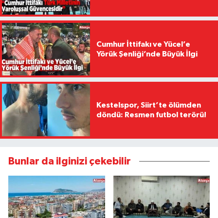
Cumhur İttifakı ve Yücel’e
Yörük Şenliği’nde Büyük İlgi
Kestelspor, Siirt’te ölümden
döndü: Resmen futbol terörü!
Bunlar da ilginizi çekebilir