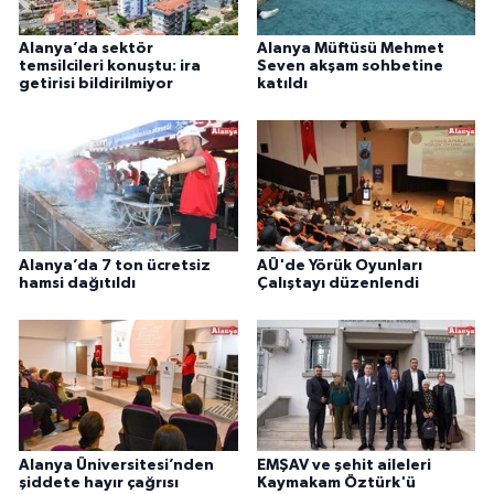
Alanya’da sektör
Alanya Müftüsü Mehmet
temsilcileri konuştu: ira
Seven akşam sohbetine
getirisi bildirilmiyor
katıldı
Alanya’da 7 ton ücretsiz
AÜ'de Yörük Oyunları
hamsi dağıtıldı
Çalıştayı düzenlendi
Alanya Üniversitesi’nden
EMŞAV ve şehit aileleri
şiddete hayır çağrısı
Kaymakam Öztürk'ü