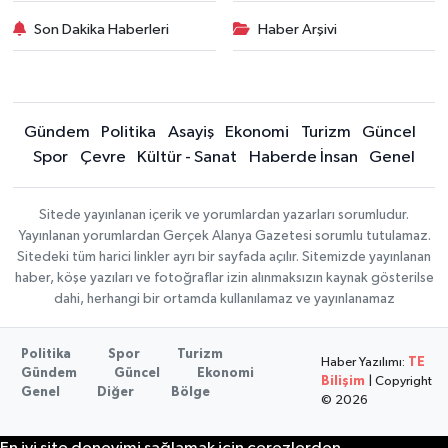
Son Dakika Haberleri
Haber Arşivi
Gündem
Politika
Asayiş
Ekonomi
Turizm
Güncel
Spor
Çevre
Kültür - Sanat
Haberde İnsan
Genel
Sitede yayınlanan içerik ve yorumlardan yazarları sorumludur.
Yayınlanan yorumlardan Gerçek Alanya Gazetesi sorumlu tutulamaz.
Sitedeki tüm harici linkler ayrı bir sayfada açılır. Sitemizde yayınlanan
haber, köşe yazıları ve fotoğraflar izin alınmaksızın kaynak gösterilse
dahi, herhangi bir ortamda kullanılamaz ve yayınlanamaz
Politika
Spor
Turizm
Haber Yazılımı:
TE
Gündem
Güncel
Ekonomi
Bilişim
| Copyright
Genel
Diğer
Bölge
© 2026