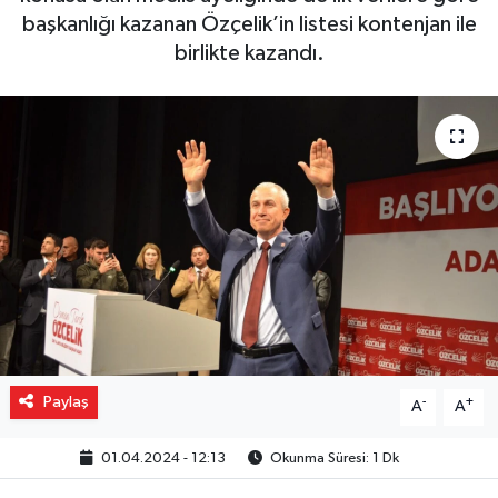
başkanlığı kazanan Özçelik’in listesi kontenjan ile
Gizlilik İlkeleri - Privacy Policy
birlikte kazandı.
Güncel
Gündem
Politika
Spor
Turizm
Paylaş
-
+
A
A
01.04.2024 - 12:13
Okunma Süresi: 1 Dk