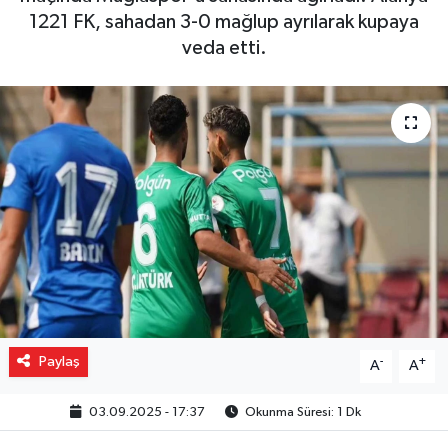
1221 FK, sahadan 3-0 mağlup ayrılarak kupaya
Gizlilik İlkeleri - Privacy Policy
veda etti.
Güncel
Gündem
Politika
Spor
Turizm
Paylaş
-
+
A
A
03.09.2025 - 17:37
Okunma Süresi: 1 Dk