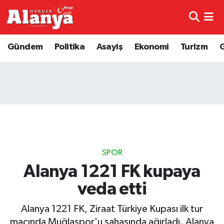
E-Gazete
Hava Durumu
Gündem
Politika
Asayiş
Ekonomi
Turizm
Genel
Trafik Durumu
Bilim
Süper Lig Puan Durumu ve Fikstür
Bilim ve Teknoloji
Tüm Manşetler
Bölge
Son Dakika Haberleri
SPOR
Diğer
Haber Arşivi
Alanya 1221 FK kupaya
veda etti
Dünya
Alanya 1221 FK, Ziraat Türkiye Kupası ilk tur
Ekonomi
maçında Muğlaspor'u sahasında ağırladı. Alanya