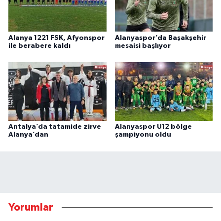
Alanya 1221 FSK, Afyonspor
Alanyaspor’da Başakşehir
ile berabere kaldı
mesaisi başlıyor
Antalya’da tatamide zirve
Alanyaspor U12 bölge
Alanya’dan
şampiyonu oldu
Yorumlar