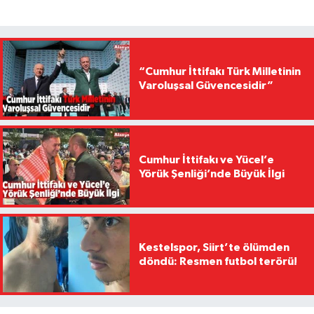
“Cumhur İttifakı Türk Milletinin
Varoluşsal Güvencesidir”
Cumhur İttifakı ve Yücel’e
Yörük Şenliği’nde Büyük İlgi
Kestelspor, Siirt’te ölümden
döndü: Resmen futbol terörü!