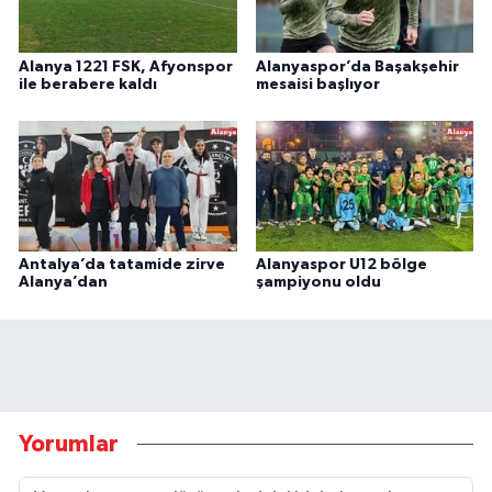
Alanya 1221 FSK, Afyonspor
Alanyaspor’da Başakşehir
ile berabere kaldı
mesaisi başlıyor
Antalya’da tatamide zirve
Alanyaspor U12 bölge
Alanya’dan
şampiyonu oldu
Yorumlar