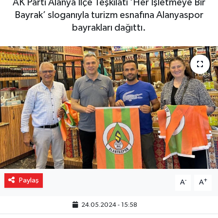
AK Parti Alanya İlçe Teşkilatı ‘Her İşletmeye Bir
Bayrak’ sloganıyla turizm esnafına Alanyaspor
Gizlilik İlkeleri - Privacy Policy
bayrakları dağıttı.
Güncel
Gündem
Politika
Spor
Turizm
Paylaş
-
+
A
A
24.05.2024 - 15:58