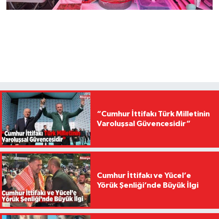
“Cumhur İttifakı Türk Milletinin
Varoluşsal Güvencesidir”
Cumhur İttifakı ve Yücel’e
Yörük Şenliği’nde Büyük İlgi