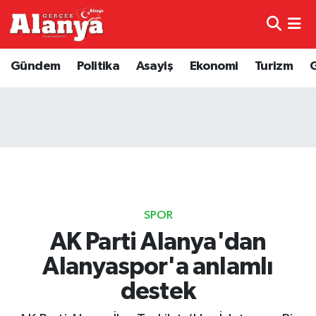
E-Gazete
Hava Durumu
Gündem
Politika
Asayiş
Ekonomi
Turizm
Genel
Trafik Durumu
Bilim
Süper Lig Puan Durumu ve Fikstür
Bilim ve Teknoloji
Tüm Manşetler
Bölge
Son Dakika Haberleri
SPOR
Diğer
Haber Arşivi
AK Parti Alanya'dan
Alanyaspor'a anlamlı
Dünya
destek
Ekonomi