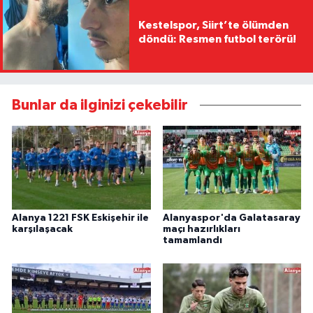
Kestelspor, Siirt’te ölümden
döndü: Resmen futbol terörü!
Bunlar da ilginizi çekebilir
Alanya 1221 FSK Eskişehir ile
Alanyaspor'da Galatasaray
karşılaşacak
maçı hazırlıkları
tamamlandı