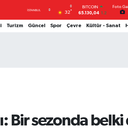
Foto Gal
DOLAR
°
32
47,7106
0.17
EURO
55,1652
0.27
i
Turizm
Güncel
Spor
Çevre
Kültür - Sanat
STERLİN
64,4046
0.35
GRAM ALTIN
6618.49
2.12
BİST100
13.773
-19
BITCOIN
65.130,04
1.2
: Bir sezonda belki