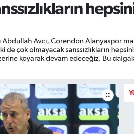
ssızlıkların hepsin
ü Abdullah Avcı, Corendon Alanyaspor mağ
i de çok olmayacak şanssızlıkların hepsin
zerine koyarak devam edeceğiz. Bu dalg
Y