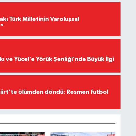
akı Türk Milletinin Varoluşsal
r”
kı ve Yücel’e Yörük Şenliği’nde Büyük İlgi
Siirt’te ölümden döndü: Resmen futbol