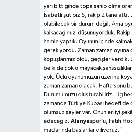
yarı bittiğinde topa sahip olma oran
İsabetli şut biz 5, rakip 2 tane att
olabilecek bir durum değil. Ama oyu
kalkacağımızı düşünüyorduk. Rakip
hamle yaptık. Oyunun içinde kalma
gerekiyordu. Zaman zaman oyuna gi
kopuşlarımız oldu, geçişler verdik
belki de çok olmayacak şanssızlıkla
yok. Üçlü oyunumuzun üzerine koy
zaman zaman olacak. Hafta sonu bun
Durumumuzu oluşturabiliriz. Lig he
zamanda Türkiye Kupası hedefi de 
olumsuz şeyler var. Onun en iyi şek
edeceğiz.
Alanya
spor’u, Fatih Ho
maçlarında başlarılar diliyoruz.”