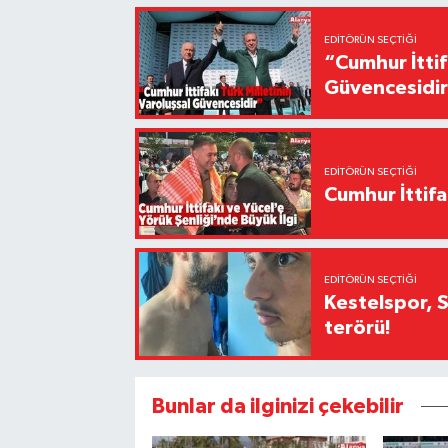
EDITÖRÜN SEÇTIĞI
“Cumhur İttif
Güvencesidi
EDITÖRÜN SEÇTIĞI
Cumhur İttifa
EDITÖRÜN SEÇTIĞI
Kestelspor, 
terörü!
Bunlar da ilginizi çekebilir