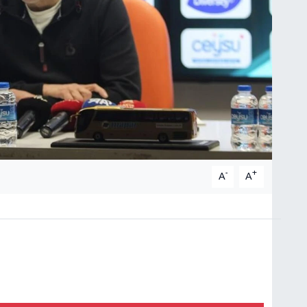
-
+
A
A