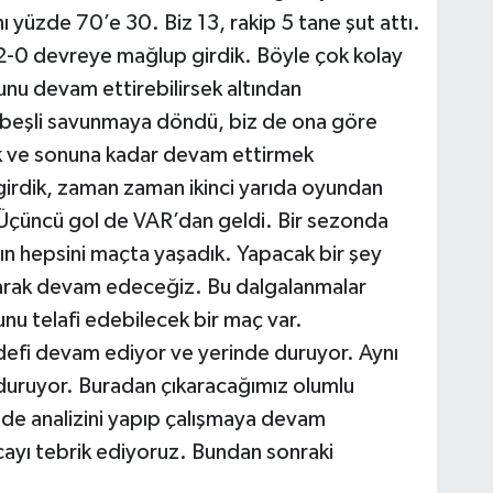
ı yüzde 70’e 30. Biz 13, rakip 5 tane şut attı.
ı. 2-0 devreye mağlup girdik. Böyle çok kolay
nu devam ettirebilirsek altından
 beşli savunmaya döndü, biz de ona göre
k ve sonuna kadar devam ettirmek
rdik, zaman zaman ikinci yarıda oyundan
. Üçüncü gol de VAR’dan geldi. Bir sezonda
rın hepsini maçta yaşadık. Yapacak bir şey
arak devam edeceğiz. Bu dalgalanmalar
u telafi edebilecek bir maç var.
defi devam ediyor ve yerinde duruyor. Aynı
duruyor. Buradan çıkaracağımız olumlu
ilde analizini yapıp çalışmaya devam
cayı tebrik ediyoruz. Bundan sonraki