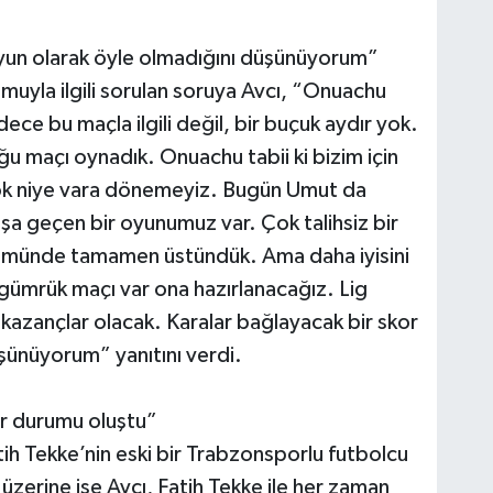
oyun olarak öyle olmadığını düşünüyorum”
yla ilgili sorulan soruya Avcı, “Onuachu
ce bu maçla ilgili değil, bir buçuk aydır yok.
u maçı oynadık. Onuachu tabii ki bizim için
ok niye vara dönemeyiz. Bugün Umut da
ışa geçen bir oyunumuz var. Çok talihsiz bir
ümünde tamamen üstündük. Ama daha iyisini
ümrük maçı var ona hazırlanacağız. Lig
kazançlar olacak. Karalar bağlayacak bir skor
şünüyorum” yanıtını verdi.
ir durumu oluştu”
ih Tekke’nin eski bir Trabzonsporlu futbolcu
ı üzerine ise Avcı, Fatih Tekke ile her zaman