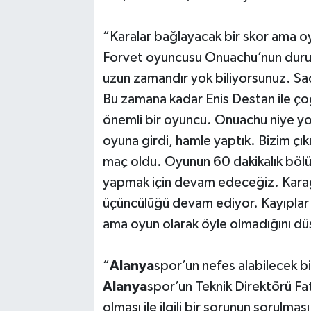
“Karalar bağlayacak bir skor ama 
Forvet oyuncusu Onuachu’nun durumu
uzun zamandır yok biliyorsunuz. Sade
Bu zamana kadar Enis Destan ile çoğ
önemli bir oyuncu. Onuachu niye y
oyuna girdi, hamle yaptık. Bizim çık
maç oldu. Oyunun 60 dakikalık böl
yapmak için devam edeceğiz. Karag
üçüncülüğü devam ediyor. Kayıplar 
ama oyun olarak öyle olmadığını dü
“
Alanya
spor’un nefes alabilecek b
Alanya
spor’un Teknik Direktörü Fat
olması ile ilgili bir sorunun sorulmas