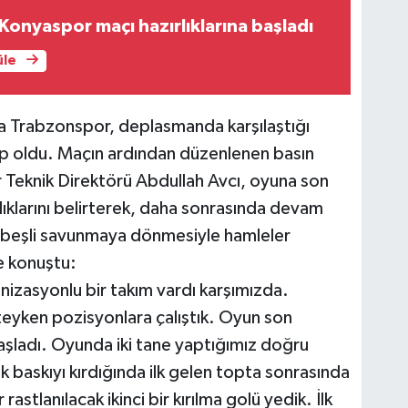
Konyaspor maçı hazırlıklarına başladı
üle
da Trabzonspor, deplasmanda karşılaştığı
p oldu. Maçın ardından düzenlenen basın
Teknik Direktörü Abdullah Avcı, oyuna son
dıklarını belirterek, daha sonrasında devam
in beşli savunmaya dönmesiyle hamleler
le konuştu:
zasyonlu bir takım vardı karşımızda.
eyken pozisyonlara çalıştık. Oyun son
 başladı. Oyunda iki tane yaptığımız doğru
ilk baskıyı kırdığında ilk gelen topta sonrasında
astlanılacak ikinci bir kırılma golü yedik. İlk