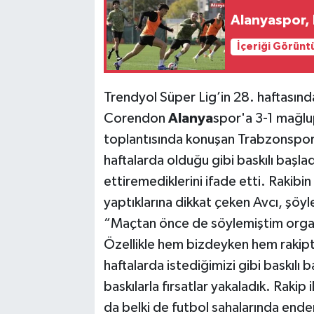
Alanyaspor, 
İçeriği Görünt
Trendyol Süper Lig’in 28. haftasın
Corendon
Alanya
spor'a 3-1 mağlu
toplantısında konuşan Trabzonspor 
haftalarda olduğu gibi baskılı başla
ettiremediklerini ifade etti. Rakib
yaptıklarına dikkat çeken Avcı, şöy
“Maçtan önce de söylemiştim organi
Özellikle hem bizdeyken hem rakipt
haftalarda istediğimizi gibi baskılı
baskılarla fırsatlar yakaladık. Rakip 
da belki de futbol sahalarında ender r