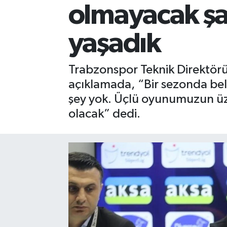
olmayacak şan
Gizlilik İlkeleri - Privacy Policy
yaşadık
Güncel
Trabzonspor Teknik Direktör
Gündem
açıklamada, “Bir sezonda belk
Politika
şey yok. Üçlü oyunumuzun ü
olacak” dedi.
Spor
Turizm