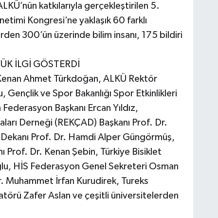
KÜ’nün katkılarıyla gerçekleştirilen 5.
etimi Kongresi’ne yaklaşık 60 farklı
erden 300’ün üzerinde bilim insanı, 175 bildiri
K İLGİ GÖSTERDİ
 Kenan Ahmet Türkdoğan, ALKÜ Rektör
, Gençlik ve Spor Bakanlığı Spor Etkinlikleri
 Federasyon Başkanı Ercan Yıldız,
aları Derneği (REKÇAD) Başkanı Prof. Dr.
i Dekanı Prof. Dr. Hamdi Alper Güngörmüş,
 Prof. Dr. Kenan Şebin, Türkiye Bisiklet
lu, HİS Federasyon Genel Sekreteri Osman
. Muhammet İrfan Kurudirek, Tureks
atörü Zafer Aslan ve çeşitli üniversitelerden