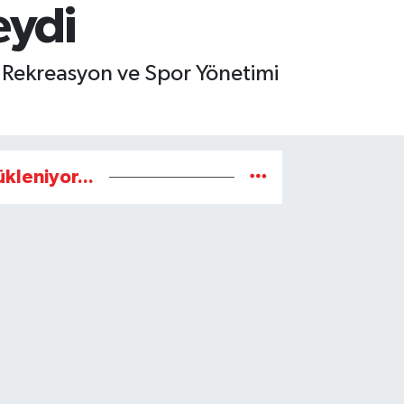
eydi
sı Rekreasyon ve Spor Yönetimi
ükleniyor...