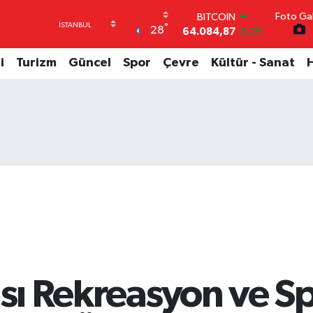
64.084,87
0.35
Foto Gal
DOLAR
°
28
47,5760
0.1
EURO
i
Turizm
Güncel
Spor
Çevre
Kültür - Sanat
55,0126
0.29
STERLİN
64,1794
0.29
GRAM ALTIN
6508.83
4.44
BİST100
13.647
-30
ası Rekreasyon ve S