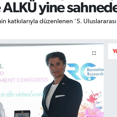
 ALKÜ yine sahned
nin katkılarıyla düzenlenen ‘5. Uluslarara
.
Y