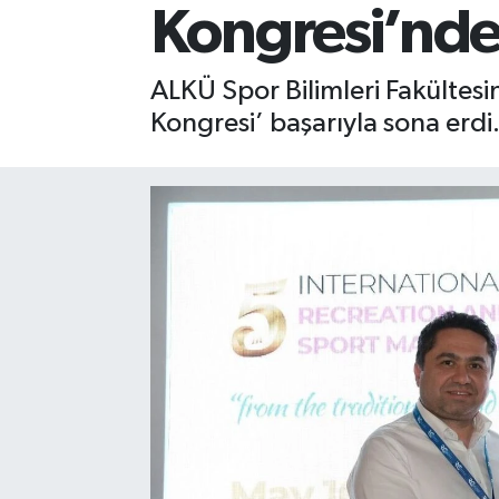
Kongresi’nde
Gizlilik İlkeleri - Privacy Policy
ALKÜ Spor Bilimleri Fakültesi
Güncel
Kongresi’ başarıyla sona erdi
Gündem
Politika
Spor
Turizm