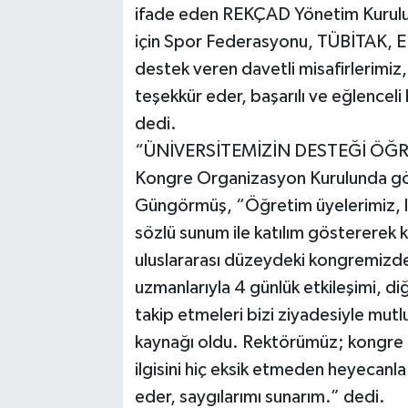
ifade eden REKÇAD Yönetim Kurulu 
için Spor Federasyonu, TÜBİTAK, E
destek veren davetli misafirlerimiz,
teşekkür eder, başarılı ve eğlencel
dedi.
“ÜNİVERSİTEMİZİN DESTEĞİ ÖĞR
Kongre Organizasyon Kurulunda gör
Güngörmüş, “Öğretim üyelerimiz, lis
sözlü sunum ile katılım göstererek
uluslararası düzeydeki kongremizde 4
uzmanlarıyla 4 günlük etkileşimi, di
takip etmeleri bizi ziyadesiyle mut
kaynağı oldu. Rektörümüz; kongre ön
ilgisini hiç eksik etmeden heyecanla
eder, saygılarımı sunarım.” dedi.