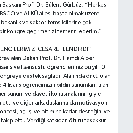
Başkanı Prof. Dr. Bülent Gürbüz; “Herkes
BSCO ve ALKÜ ailesi başta olmak üzere
 bakanlık ve sektör temsilcilerine çok
i bir kongre geçirmenizi temenni ederim.”
ENCİLERİMİZİ CESARETLENDİRDİ”
ev alan Dekan Prof. Dr. Hamdi Alper
ans ve lisansüstü öğrencilerimiz bu yıl 10
 kongreye destek sağladı. Alanında öncü olan
 lisans öğrencimizin bildiri sunumları, alan
ğer sunum ve davetli konuşmalarını ilgiyle
lu etti ve diğer arkadaşlarına da motivasyon
cesi, açılışı ve bitimine kadar desteğini ve
 takip etti. Verdiği katkıdan ötürü teşekkür