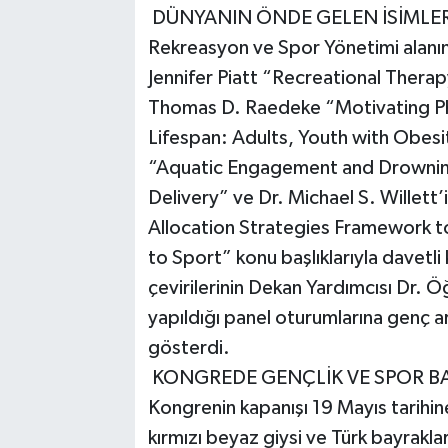
DÜNYANIN ÖNDE GELEN İSİMLERİ
Rekreasyon ve Spor Yönetimi alanı
Jennifer Piatt “Recreational Therap
Thomas D. Raedeke “Motivating Phys
Lifespan: Adults, Youth with Obesi
“Aquatic Engagement and Drowning
Delivery” ve Dr. Michael S. Willet
Allocation Strategies Framework t
to Sport” konu başlıklarıyla davetli
çevirilerinin Dekan Yardımcısı Dr. 
yapıldığı panel oturumlarına genç ar
gösterdi.
KONGREDE GENÇLİK VE SPOR B
Kongrenin kapanışı 19 Mayıs tarihine
kırmızı beyaz giysi ve Türk bayrakla