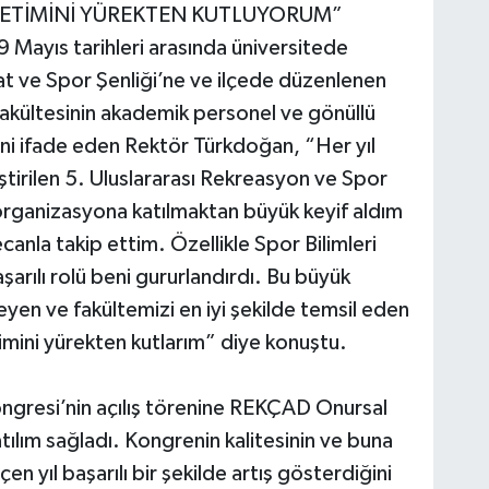
ÖNETİMİNİ YÜREKTEN KUTLUYORUM”
19 Mayıs tarihleri arasında üniversitede
at ve Spor Şenliği’ne ve ilçede düzenlenen
 Fakültesinin akademik personel ve gönüllü
ini ifade eden Rektör Türkdoğan, “Her yıl
leştirilen 5. Uluslararası Rekreasyon ve Spor
organizasyona katılmaktan büyük keyif aldım
ecanla takip ettim. Özellikle Spor Bilimleri
arılı rolü beni gururlandırdı. Bu büyük
yen ve fakültemizi en iyi şekilde temsil eden
imini yürekten kutlarım” diye konuştu.
ngresi’nin açılış törenine REKÇAD Onursal
tılım sağladı. Kongrenin kalitesinin ve buna
en yıl başarılı bir şekilde artış gösterdiğini