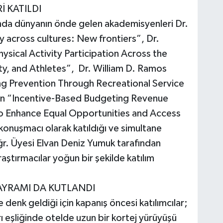
 KATILDI
nda dünyanın önde gelen akademisyenleri Dr.
y across cultures: New frontiers”, Dr.
ical Activity Participation Across the
ty, and Athletes”, Dr. William D. Ramos
 Prevention Through Recreational Service
t’in “Incentive-Based Budgeting Revenue
o Enhance Equal Opportunities and Access
 konuşmacı olarak katıldığı ve simultane
Öğr. Üyesi Elvan Deniz Yumuk tarafından
aştırmacılar yoğun bir şekilde katılım
AYRAMI DA KUTLANDI
 denk geldiği için kapanış öncesi katılımcılar;
rı eşliğinde otelde uzun bir kortej yürüyüşü