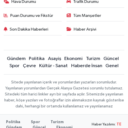
Hava Durumu
Trafik Durumu
Puan Durumu ve Fikstür
Tüm Manşetler
Son Dakika Haberleri
Haber Arşivi
Gündem
Politika
Asayiş
Ekonomi
Turizm
Güncel
Spor
Çevre
Kültür - Sanat
Haberde İnsan
Genel
Sitede yayınlanan içerik ve yorumlardan yazarları sorumludur.
Yayınlanan yorumlardan Gerçek Alanya Gazetesi sorumlu tutulamaz.
Sitedeki tüm harici linkler ayrı bir sayfada açılır. Sitemizde yayınlanan
haber, köşe yazıları ve fotoğraflar izin alınmaksızın kaynak gösterilse
dahi, herhangi bir ortamda kullanılamaz ve yayınlanamaz
Politika
Spor
Turizm
Haber Yazılımı:
TE
Gündem
Güncel
Ekonomi