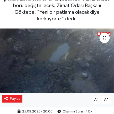
boru değiştirilecek. Ziraat Odası Başkanı
Gizlilik İlkeleri - Privacy Policy
Göktepe, “Yeni bir patlama olacak diye
korkuyoruz” dedi.
Güncel
Gündem
Politika
Spor
Turizm
Paylaş
-
+
A
A
25.09.2025 - 20:06
Okunma Süresi: 1 Dk