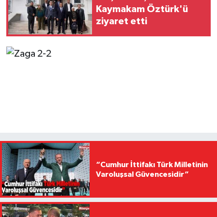
Kaymakam Öztürk'ü
ziyaret etti
“Cumhur İttifakı Türk Milletinin
Varoluşsal Güvencesidir”