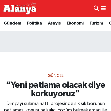
E-Gazete
Hava Durumu
Gündem
Politika
Asayiş
Ekonomi
Turizm
Genel
Trafik Durumu
Bilim
Süper Lig Puan Durumu ve Fikstür
Bilim ve Teknoloji
Tüm Manşetler
Bölge
Son Dakika Haberleri
GÜNCEL
Diğer
Haber Arşivi
“Yeni patlama olacak diye
korkuyoruz”
Dünya
Dimçayı sulama hattı projesinde sık sık borunun
Ekonomi
patlaması konusuna kalıcı çözüm bulmak amacı ile