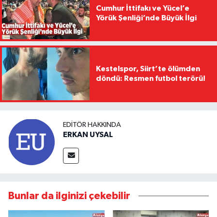
Cumhur İttifakı ve Yücel’e
Yörük Şenliği’nde Büyük İlgi
Kestelspor, Siirt’te ölümden
döndü: Resmen futbol terörü!
EDITÖR HAKKINDA
ERKAN UYSAL
Bunlar da ilginizi çekebilir