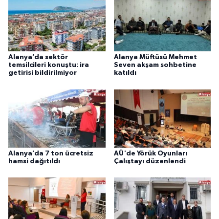
Alanya’da sektör
Alanya Müftüsü Mehmet
temsilcileri konuştu: ira
Seven akşam sohbetine
getirisi bildirilmiyor
katıldı
Alanya’da 7 ton ücretsiz
AÜ'de Yörük Oyunları
hamsi dağıtıldı
Çalıştayı düzenlendi