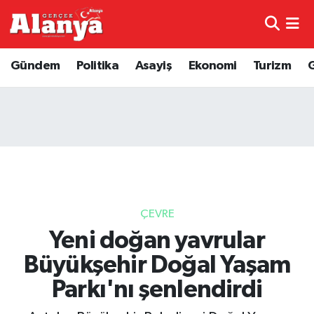
E-Gazete
Hava Durumu
Gündem
Politika
Asayiş
Ekonomi
Turizm
Genel
Trafik Durumu
Bilim
Süper Lig Puan Durumu ve Fikstür
Bilim ve Teknoloji
Tüm Manşetler
Bölge
Son Dakika Haberleri
ÇEVRE
Diğer
Haber Arşivi
Yeni doğan yavrular
Büyükşehir Doğal Yaşam
Dünya
Parkı'nı şenlendirdi
Ekonomi