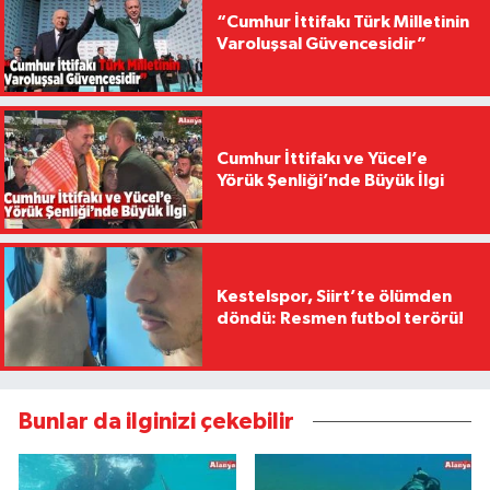
“Cumhur İttifakı Türk Milletinin
Varoluşsal Güvencesidir”
Cumhur İttifakı ve Yücel’e
Yörük Şenliği’nde Büyük İlgi
Kestelspor, Siirt’te ölümden
döndü: Resmen futbol terörü!
Bunlar da ilginizi çekebilir