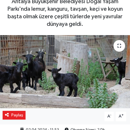
Antalya Büyükşehir Belediyesi Doğal Yaşam
Parkı'nda lemur, kanguru, tavşan, keçi ve koyun
Gizlilik İlkeleri - Privacy Policy
başta olmak üzere çeşitli türlerde yeni yavrular
dünyaya geldi.
Güncel
Gündem
Politika
Spor
Turizm
Paylaş
-
+
A
A
02.04.2024 - 11:53
Okunma Süresi: 2 Dk