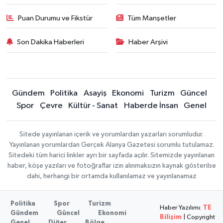
Puan Durumu ve Fikstür
Tüm Manşetler
Son Dakika Haberleri
Haber Arşivi
Gündem
Politika
Asayiş
Ekonomi
Turizm
Güncel
Spor
Çevre
Kültür - Sanat
Haberde İnsan
Genel
Sitede yayınlanan içerik ve yorumlardan yazarları sorumludur.
Yayınlanan yorumlardan Gerçek Alanya Gazetesi sorumlu tutulamaz.
Sitedeki tüm harici linkler ayrı bir sayfada açılır. Sitemizde yayınlanan
haber, köşe yazıları ve fotoğraflar izin alınmaksızın kaynak gösterilse
dahi, herhangi bir ortamda kullanılamaz ve yayınlanamaz
Politika
Spor
Turizm
Haber Yazılımı:
TE
Gündem
Güncel
Ekonomi
Bilişim
| Copyright
Genel
Diğer
Bölge