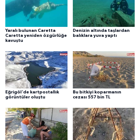
Yaralı bulunan Caretta
Denizin altında taşlardan
Caretta yeniden özgürlüğe
balıklara yuva yaptı
kavuştu
Eğrigöl'de kartpostallık
Bu bitkiyi koparmanın
görüntüler oluştu
cezası 557 bin TL