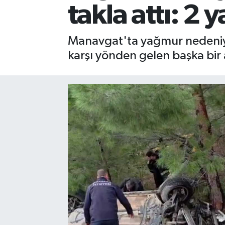
takla attı: 2 y
Gizlilik İlkeleri - Privacy Policy
Manavgat'ta yağmur nedeniyle
Güncel
karşı yönden gelen başka bir 
Gündem
Politika
Spor
Turizm