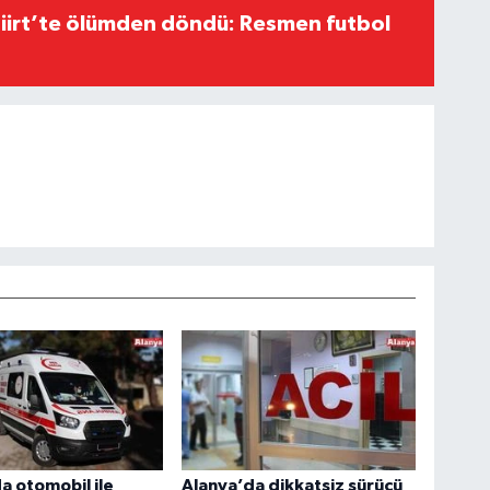
Siirt’te ölümden döndü: Resmen futbol
a otomobil ile
Alanya’da dikkatsiz sürücü