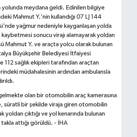
yolunda meydana geldi. Edinilen bilgiye
ndeki Mahmut Y.'nin kullandığı 07 LJ 144
esi'nde yağmur nedeniyle kayganlaşan yolda
i kaybetmesi sonucu virajı alamayarak yoldan
üsü Mahmut Y. ve araçta yolcu olarak bulunan
talya Büyükşehir Belediyesi İtfaiyesi
 112 sağlık ekipleri tarafından araçtan
y yerindeki müdahalesinin ardından ambulansla
rıldı.
gelmekte olan bir otomobilin araç kamerasına
 süratli bir şekilde viraja giren otomobilin
ak yoldan çıktığı ve yol kenarında bulunan
takla attığı görüldü. - İHA