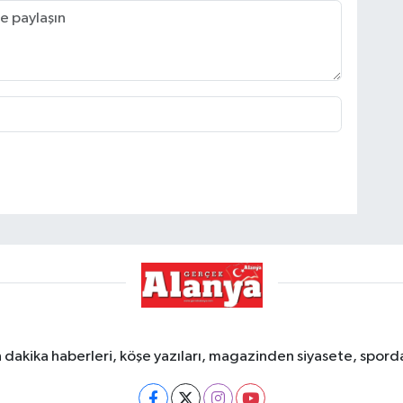
dakika haberleri, köşe yazıları, magazinden siyasete, spor