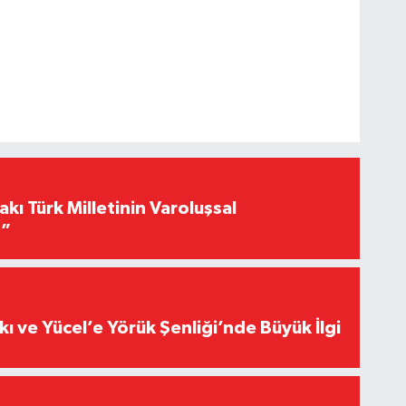
akı Türk Milletinin Varoluşsal
r”
kı ve Yücel’e Yörük Şenliği’nde Büyük İlgi