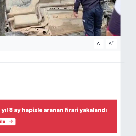
-
+
A
A
yıl 8 ay hapisle aranan firari yakalandı
üle