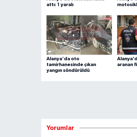
attı: 1 yaralı
motosikle
Alanya'da oto
Alanya’da
tamirhanesinde çıkan
aranan f
yangın söndürüldü
Yorumlar