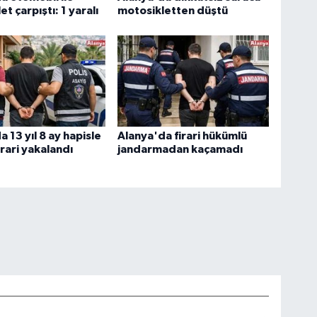
t çarpıştı: 1 yaralı
motosikletten düştü
 13 yıl 8 ay hapisle
Alanya'da firari hükümlü
irari yakalandı
jandarmadan kaçamadı