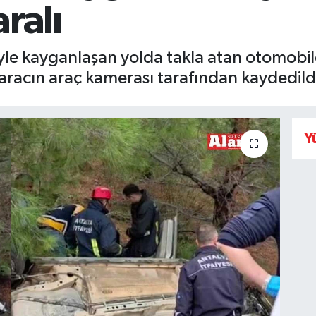
aralı
 kayganlaşan yolda takla atan otomobildek
aracın araç kamerası tarafından kaydedild
Y