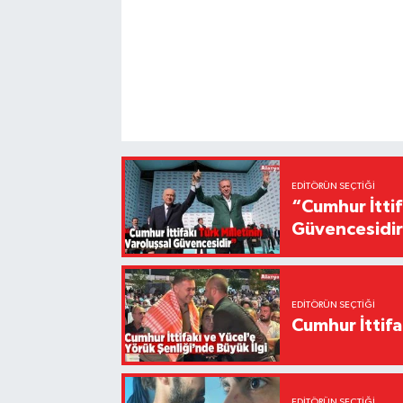
EDITÖRÜN SEÇTIĞI
“Cumhur İttif
Güvencesidi
EDITÖRÜN SEÇTIĞI
Cumhur İttifa
EDITÖRÜN SEÇTIĞI