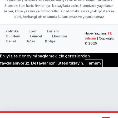
Yayınlanan yorumlardan Gerçek Alanya Gazetesi sorumlu tutulamaz.
Sitedeki tüm harici linkler ayrı bir sayfada açılır. Sitemizde yayınlanan
haber, köşe yazıları ve fotoğraflar izin alınmaksızın kaynak gösterilse
dahi, herhangi bir ortamda kullanılamaz ve yayınlanamaz
Politika
Spor
Turizm
Haber Yazılımı:
TE
Gündem
Güncel
Ekonomi
Bilişim
| Copyright
Genel
Diğer
Bölge
© 2026
En iyi site deneyimi sağlamak için çerezlerden
faydalanıyoruz. Detaylar için lütfen tıklayın.
Tamam