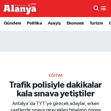
E-Gazete
Hava Durumu
Gündem
Politika
Asayiş
Ekonomi
Turizm
Genel
Trafik Durumu
Bilim
Süper Lig Puan Durumu ve Fikstür
Bilim ve Teknoloji
Tüm Manşetler
Bölge
Son Dakika Haberleri
EĞITIM
Diğer
Haber Arşivi
Trafik polisiyle dakikalar
kala sınava yetiştiler
Dünya
Antalya'da TYT'ye girecek adaylar, erken
Ekonomi
saatlerde sınava girecekleri binaların önüne