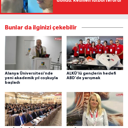
döndü: Resmen futbol terörü!
Bunlar da ilginizi çekebilir
Alanya Üniversitesi’nde
ALKÜ’lü gençlerin hedefi
yeni akademik yıl coşkuyla
ABD’de yarışmak
başladı