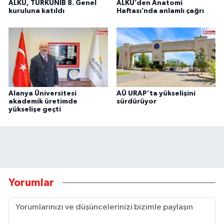
ALKÜ, TÜRKÜNİB 8. Genel
ALKÜ’den Anatomi
kuruluna katıldı
Haftası’nda anlamlı çağrı
Alanya Üniversitesi
AÜ URAP’ta yükselişini
akademik üretimde
sürdürüyor
yükselişe geçti
Yorumlar