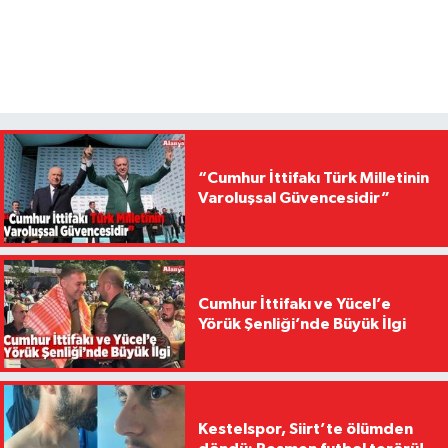
“Cumhur İttifakı Türk Milletinin
Varoluşsal Güvencesidir”
Cumhur İttifakı ve Yücel’e
Yörük Şenliği’nde Büyük İlgi
Kestelspor, Siirt’te ölümden