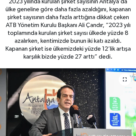
2023 yılında kurulan şirket sayısının Antalya’da
ülke geneline göre daha fazla azaldığını, kapanan
Gizlilik İlkeleri - Privacy Policy
şirket sayısının daha fazla arttığına dikkat çeken
ATB Yönetim Kurulu Başkanı Ali Çandır, “2023 yılı
Güncel
toplamında kurulan şirket sayısı ülkede yüzde 8
azalırken, kentimizde bunun iki katı azaldı.
Gündem
Kapanan şirket ise ülkemizdeki yüzde 12’lik artışa
karşılık bizde yüzde 27 arttı” dedi.
Politika
Spor
Turizm