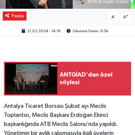
Paylaş
-
+
A
A
21.02.2024 - 14:16
Okunma Süresi: 6 Dk
ANTGİAD'dan özel
söyleşi
Antalya Ticaret Borsası Şubat ayı Meclis
Toplantısı, Meclis Başkanı Erdoğan Ekinci
başkanlığında ATB Meclis Salonu’nda yapıldı.
Yönetimin bir aylık çalışmasıyla ilgili üyelerin