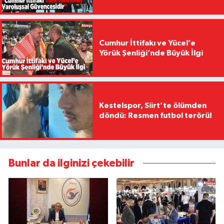
Cumhur İttifakı ve Yücel’e
Yörük Şenliği’nde Büyük İlgi
Kestelspor, Siirt’te ölümden
döndü: Resmen futbol terörü!
Bunlar da ilginizi çekebilir