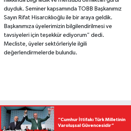
hakkında bilgi aldık ve mensubu olmaktan gurur
duyduk. Seminer kapsamında TOBB Başkanımız
Sayın Rifat Hisarcıklıoğlu ile bir araya geldik.
Başkanımıza üyelerimizin bilgilendirilmesi ve
tavsiyeleri için teşekkür ediyorum” dedi.
Mecliste, üyeler sektörleriyle ilgili
değerlendirmelerde bulundu.
“Cumhur İttifakı Türk Milletinin
Varoluşsal Güvencesidir”