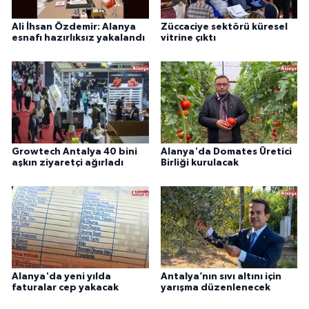
Ali İhsan Özdemir: Alanya
Züccaciye sektörü küresel
esnafı hazırlıksız yakalandı
vitrine çıktı
Growtech Antalya 40 bini
Alanya'da Domates Üretici
aşkın ziyaretçi ağırladı
Birliği kurulacak
Alanya'da yeni yılda
Antalya’nın sıvı altını için
faturalar cep yakacak
yarışma düzenlenecek