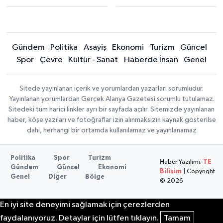
Gündem
Politika
Asayiş
Ekonomi
Turizm
Güncel
Spor
Çevre
Kültür - Sanat
Haberde İnsan
Genel
Sitede yayınlanan içerik ve yorumlardan yazarları sorumludur.
Yayınlanan yorumlardan Gerçek Alanya Gazetesi sorumlu tutulamaz.
Sitedeki tüm harici linkler ayrı bir sayfada açılır. Sitemizde yayınlanan
haber, köşe yazıları ve fotoğraflar izin alınmaksızın kaynak gösterilse
dahi, herhangi bir ortamda kullanılamaz ve yayınlanamaz
Politika
Spor
Turizm
Haber Yazılımı:
TE
Gündem
Güncel
Ekonomi
Bilişim
| Copyright
Genel
Diğer
Bölge
© 2026
En iyi site deneyimi sağlamak için çerezlerden
faydalanıyoruz. Detaylar için lütfen tıklayın.
Tamam