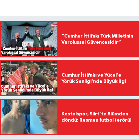
“Cumhur İttifakı Türk Milletinin
Varoluşsal Güvencesidir”
Cumhur İttifakı ve Yücel’e
Yörük Şenliği’nde Büyük İlgi
Kestelspor, Siirt’te ölümden
döndü: Resmen futbol terörü!