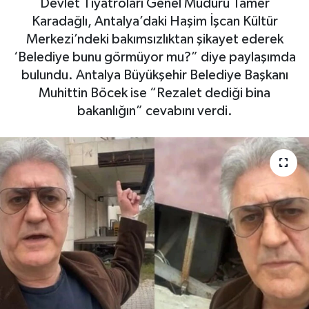
Devlet Tiyatroları Genel Müdürü Tamer
Karadağlı, Antalya’daki Haşim İşcan Kültür
Gizlilik İlkeleri - Privacy Policy
Merkezi’ndeki bakımsızlıktan şikayet ederek
‘Belediye bunu görmüyor mu?” diye paylaşımda
Güncel
bulundu. Antalya Büyükşehir Belediye Başkanı
Muhittin Böcek ise “Rezalet dediği bina
Gündem
bakanlığın” cevabını verdi.
Politika
Spor
Turizm