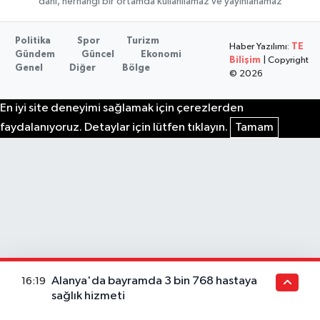
dahi, herhangi bir ortamda kullanılamaz ve yayınlanamaz
Politika
Spor
Turizm
Haber Yazılımı:
TE
Gündem
Güncel
Ekonomi
Bilişim
| Copyright
Genel
Diğer
Bölge
© 2026
En iyi site deneyimi sağlamak için çerezlerden
faydalanıyoruz. Detaylar için lütfen tıklayın.
Tamam
Alanya'da bayramda 3 bin 768 hastaya
16:19
sağlık hizmeti