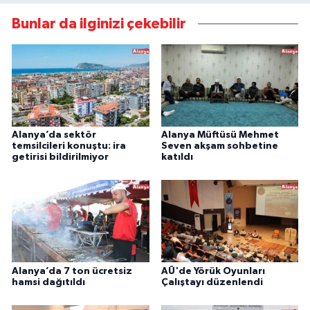
Bunlar da ilginizi çekebilir
Alanya’da sektör
Alanya Müftüsü Mehmet
temsilcileri konuştu: ira
Seven akşam sohbetine
getirisi bildirilmiyor
katıldı
Alanya’da 7 ton ücretsiz
AÜ'de Yörük Oyunları
hamsi dağıtıldı
Çalıştayı düzenlendi