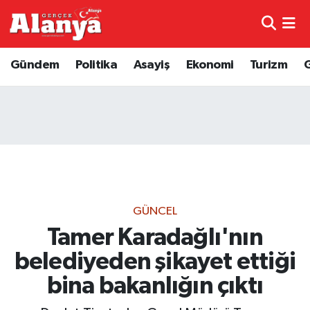
E-Gazete
Hava Durumu
Gündem
Politika
Asayiş
Ekonomi
Turizm
Genel
Trafik Durumu
Bilim
Süper Lig Puan Durumu ve Fikstür
Bilim ve Teknoloji
Tüm Manşetler
Bölge
Son Dakika Haberleri
GÜNCEL
Diğer
Haber Arşivi
Tamer Karadağlı'nın
belediyeden şikayet ettiği
Dünya
bina bakanlığın çıktı
Ekonomi