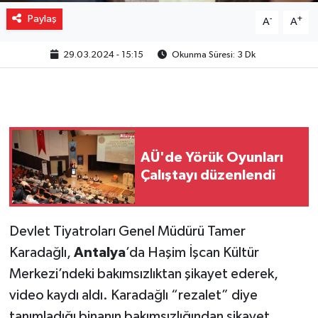
Paylaş
-
+
A
A
29.03.2024 - 15:15
Okunma Süresi: 3 Dk
AÜ'de Yörük Oyunları
Çalıştayı düzenlendi
Devlet Tiyatroları Genel Müdürü Tamer
Karadağlı,
Antalya
’da Haşim İşcan Kültür
Merkezi’ndeki bakımsızlıktan şikayet ederek,
video kaydı aldı. Karadağlı “rezalet” diye
tanımladığı binanın bakımsızlığından şikayet