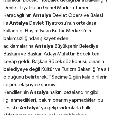
Muhittin Böcek: “Rezalet dediği bina bakanlığın”
Devlet Tiyatroları Genel Müdürü Tamer
Karadağlı’nın
Antalya
Devlet Opera ve Balesi
ile
Antalya
Devlet Tiyatrosu’nun ortaklaşa
kullandığı Haşim İşcan Kültür Merkezi’nin
bakımsızlığından şikayet eden
açıklamalarına
Antalya
Büyükşehir Belediye
Başkanı ve Başkan Adayı Muhittin Böcek’ten
cevap geldi. Başkan Böcek söz konusu binanın
belediyeye değil Kültür ve Turizm Bakanlığı’na ait
olduğunu belirterek, “Seçime 2 gün kala birilerini
seçim telaşı iyice sarmış.
Kendilerinin
Antalya
halkını cezalandırır gibi
ilgilenmedikleri, bakım onarım yapmadıkları bu
tesiste
Antalya
’ ya gelip videolarla halkı