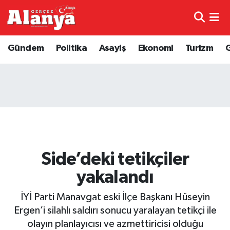
E-Gazete
Hava Durumu
Gündem
Politika
Asayiş
Ekonomi
Turizm
Genel
Trafik Durumu
Bilim
Süper Lig Puan Durumu ve Fikstür
Bilim ve Teknoloji
Tüm Manşetler
Bölge
Son Dakika Haberleri
Side’deki tetikçiler
Diğer
Haber Arşivi
yakalandı
Dünya
İYİ Parti Manavgat eski İlçe Başkanı Hüseyin
Ergen’i silahlı saldırı sonucu yaralayan tetikçi ile
Ekonomi
olayın planlayıcısı ve azmettiricisi olduğu