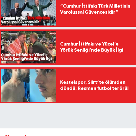
“Cumhur İttifakı Türk Milletinin
Varoluşsal Güvencesidir”
Cumhur İttifakı ve Yücel’e
Yörük Şenliği’nde Büyük İlgi
Kestelspor, Siirt’te ölümden
döndü: Resmen futbol terörü!