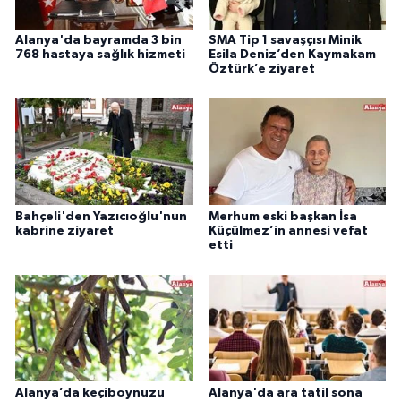
Alanya'da bayramda 3 bin
SMA Tip 1 savaşçısı Minik
768 hastaya sağlık hizmeti
Esila Deniz’den Kaymakam
Öztürk’e ziyaret
Bahçeli'den Yazıcıoğlu'nun
Merhum eski başkan İsa
kabrine ziyaret
Küçülmez’in annesi vefat
etti
Alanya’da keçiboynuzu
Alanya'da ara tatil sona