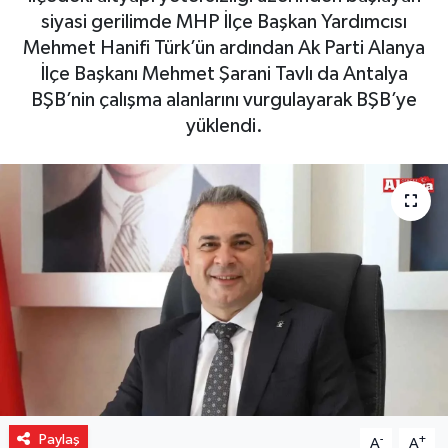
siyasi gerilimde MHP İlçe Başkan Yardımcısı
Gizlilik İlkeleri - Privacy Policy
Mehmet Hanifi Türk’ün ardından Ak Parti Alanya
İlçe Başkanı Mehmet Şarani Tavlı da Antalya
Güncel
BŞB’nin çalışma alanlarını vurgulayarak BŞB’ye
yüklendi.
Gündem
Politika
Spor
Turizm
Paylaş
-
+
A
A