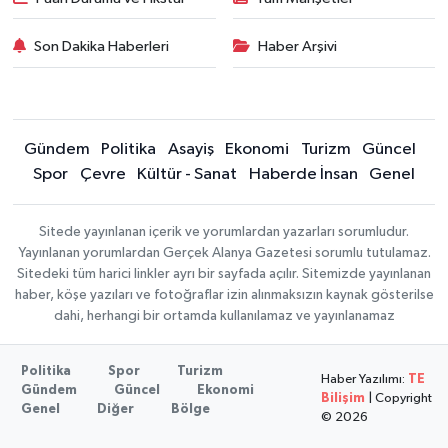
Son Dakika Haberleri
Haber Arşivi
Gündem
Politika
Asayiş
Ekonomi
Turizm
Güncel
Spor
Çevre
Kültür - Sanat
Haberde İnsan
Genel
Sitede yayınlanan içerik ve yorumlardan yazarları sorumludur.
Yayınlanan yorumlardan Gerçek Alanya Gazetesi sorumlu tutulamaz.
Sitedeki tüm harici linkler ayrı bir sayfada açılır. Sitemizde yayınlanan
haber, köşe yazıları ve fotoğraflar izin alınmaksızın kaynak gösterilse
dahi, herhangi bir ortamda kullanılamaz ve yayınlanamaz
Politika
Spor
Turizm
Haber Yazılımı:
TE
Gündem
Güncel
Ekonomi
Bilişim
| Copyright
Genel
Diğer
Bölge
© 2026