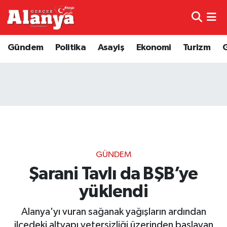
E-Gazete
Hava Durumu
Gündem
Politika
Asayiş
Ekonomi
Turizm
Genel
Trafik Durumu
Bilim
Süper Lig Puan Durumu ve Fikstür
Bilim ve Teknoloji
Tüm Manşetler
Bölge
Son Dakika Haberleri
GÜNDEM
Diğer
Haber Arşivi
Şarani Tavlı da BŞB’ye
yüklendi
Dünya
Alanya'yı vuran sağanak yağışların ardından
Ekonomi
ilçedeki altyapı yetersizliği üzerinden başlayan