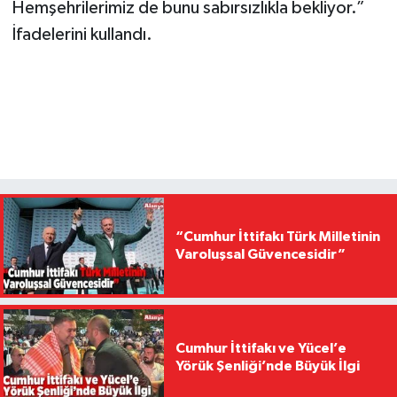
Hemşehrilerimiz de bunu sabırsızlıkla bekliyor.”
İfadelerini kullandı.
“Cumhur İttifakı Türk Milletinin
Varoluşsal Güvencesidir”
Cumhur İttifakı ve Yücel’e
Yörük Şenliği’nde Büyük İlgi