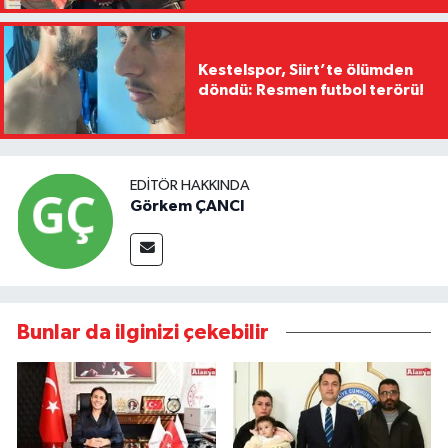
Kestelspor, Siirt’te ölümden
döndü: Resmen futbol terörü!
EDITÖR HAKKINDA
Görkem ÇANCI
Bunlar da ilginizi çekebilir