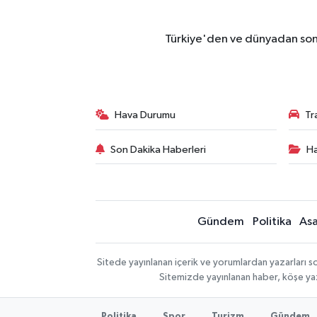
Türkiye'den ve dünyadan son 
Hava Durumu
Tr
Son Dakika Haberleri
Ha
Gündem
Politika
Asa
Sitede yayınlanan içerik ve yorumlardan yazarları so
Sitemizde yayınlanan haber, köşe yaz
Politika
Spor
Turizm
Gündem