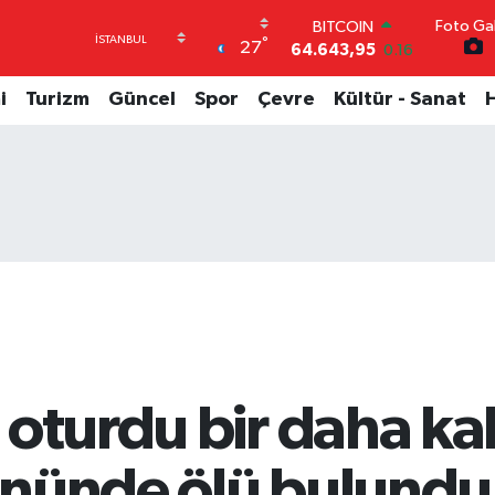
BITCOIN
Foto Gal
°
64.643,95
0.16
27
DOLAR
47,6704
0
i
Turizm
Güncel
Spor
Çevre
Kültür - Sanat
EURO
55,0406
-0.08
STERLİN
64,2143
0
GRAM ALTIN
6500.87
0.12
BİST100
13.799
70
 oturdu bir daha ka
önünde ölü bulundu