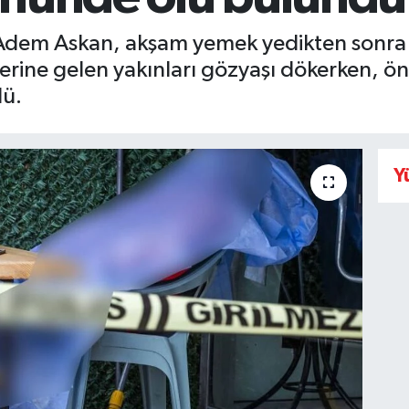
 Adem Askan, akşam yemek yedikten sonra
erine gelen yakınları gözyaşı dökerken, ö
dü.
Y