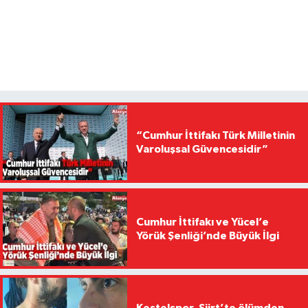
“Cumhur İttifakı Türk Milletinin
Varoluşsal Güvencesidir”
Cumhur İttifakı ve Yücel’e
Yörük Şenliği’nde Büyük İlgi