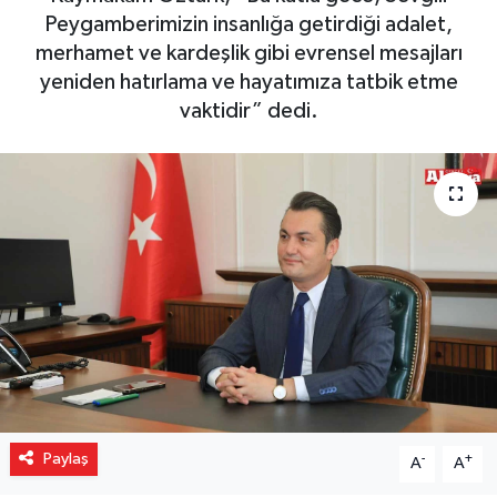
Peygamberimizin insanlığa getirdiği adalet,
Gizlilik İlkeleri - Privacy Policy
merhamet ve kardeşlik gibi evrensel mesajları
yeniden hatırlama ve hayatımıza tatbik etme
Güncel
vaktidir” dedi.
Gündem
Politika
Spor
Turizm
Paylaş
-
+
A
A