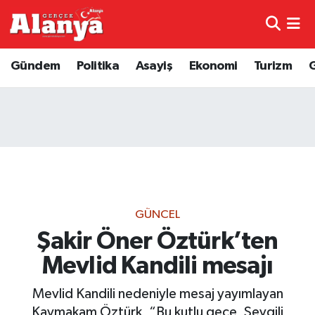
E-Gazete
Hava Durumu
Gündem
Politika
Asayiş
Ekonomi
Turizm
Genel
Trafik Durumu
Bilim
Süper Lig Puan Durumu ve Fikstür
Bilim ve Teknoloji
Tüm Manşetler
Bölge
Son Dakika Haberleri
GÜNCEL
Diğer
Haber Arşivi
Şakir Öner Öztürk’ten
Mevlid Kandili mesajı
Dünya
Mevlid Kandili nedeniyle mesaj yayımlayan
Ekonomi
Kaymakam Öztürk, “Bu kutlu gece, Sevgili