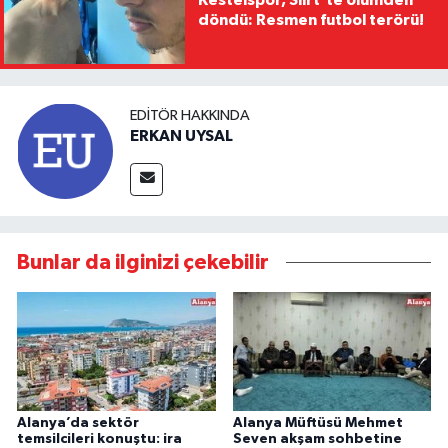
Kestelspor, Siirt’te ölümden
döndü: Resmen futbol terörü!
EDITÖR HAKKINDA
ERKAN UYSAL
Bunlar da ilginizi çekebilir
Alanya’da sektör
Alanya Müftüsü Mehmet
temsilcileri konuştu: ira
Seven akşam sohbetine