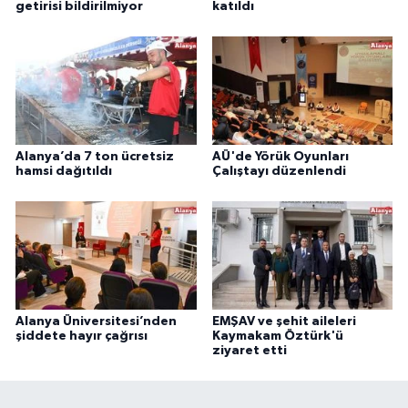
getirisi bildirilmiyor
katıldı
Alanya’da 7 ton ücretsiz
AÜ'de Yörük Oyunları
hamsi dağıtıldı
Çalıştayı düzenlendi
Alanya Üniversitesi’nden
EMŞAV ve şehit aileleri
şiddete hayır çağrısı
Kaymakam Öztürk'ü
ziyaret etti