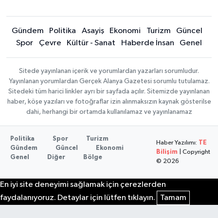
Gündem
Politika
Asayiş
Ekonomi
Turizm
Güncel
Spor
Çevre
Kültür - Sanat
Haberde İnsan
Genel
Sitede yayınlanan içerik ve yorumlardan yazarları sorumludur.
Yayınlanan yorumlardan Gerçek Alanya Gazetesi sorumlu tutulamaz.
Sitedeki tüm harici linkler ayrı bir sayfada açılır. Sitemizde yayınlanan
haber, köşe yazıları ve fotoğraflar izin alınmaksızın kaynak gösterilse
dahi, herhangi bir ortamda kullanılamaz ve yayınlanamaz
Politika
Spor
Turizm
Haber Yazılımı:
TE
Gündem
Güncel
Ekonomi
Bilişim
| Copyright
Genel
Diğer
Bölge
© 2026
En iyi site deneyimi sağlamak için çerezlerden
faydalanıyoruz. Detaylar için lütfen tıklayın.
Tamam