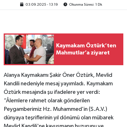
03.09.2025 - 13:19
Okunma Süresi: 1 Dk
Kaymakam Öztürk’ten
Mahmutlar’a ziyaret
Alanya Kaymakamı Şakir Öner Öztürk, Mevlid
Kandili nedeniyle mesaj yayımladı. Kaymakam
Öztürk mesajında şu ifadelere yer verdi: ​
“Âlemlere rahmet olarak gönderilen
Peygamberimiz Hz. Muhammed'in (S.A.V.)
dünyaya teşriflerinin yıl dönümü olan mübarek
Mevlid Kandili'ne kavuşmanın huzurunu ve