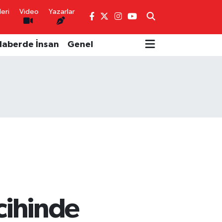
eri
Video
Yazarlar
Haberde İnsan
Genel
cihinde