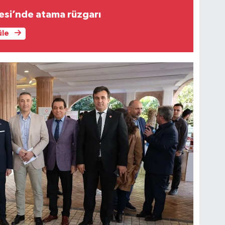
esi’nde atama rüzgarı
üle