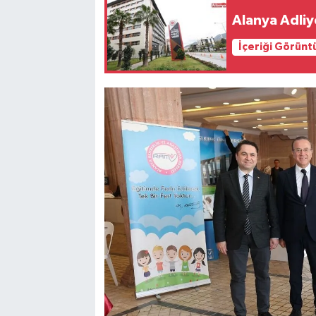
Alanya Adliy
İçeriği Görünt