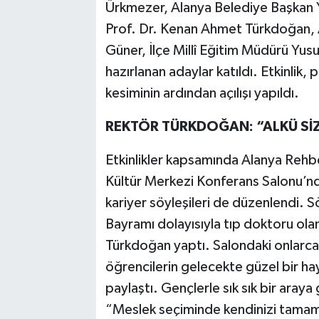
Ürkmezer, Alanya Belediye Başkan 
Prof. Dr. Kenan Ahmet Türkdoğan, A
Güner, İlçe Millî Eğitim Müdürü Yus
hazırlanan adaylar katıldı. Etkinlik,
kesiminin ardından açılışı yapıldı.
REKTÖR TÜRKDOĞAN: “ALKÜ SİZ
Etkinlikler kapsamında Alanya Rehb
Kültür Merkezi Konferans Salonu’nd
kariyer söyleşileri de düzenlendi. S
Bayramı dolayısıyla tıp doktoru ol
Türkdoğan yaptı. Salondaki onlarc
öğrencilerin gelecekte güzel bir haya
paylaştı. Gençlerle sık sık bir aray
“Meslek seçiminde kendinizi tamam