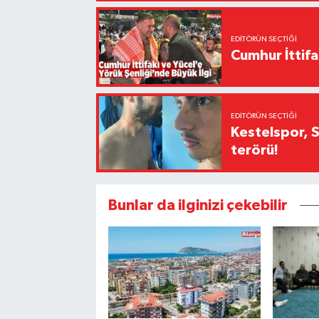
EDITÖRÜN SEÇTIĞI
Cumhur İttifa
EDITÖRÜN SEÇTIĞI
Kestelspor, 
terörü!
Bunlar da ilginizi çekebilir