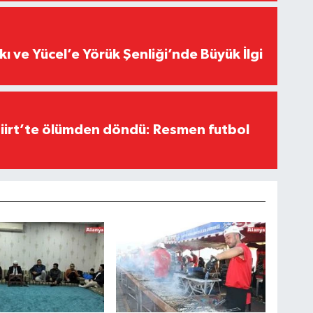
kı ve Yücel’e Yörük Şenliği’nde Büyük İlgi
Siirt’te ölümden döndü: Resmen futbol