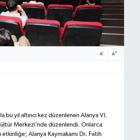
-
+
A
A
a bu yıl altıncı kez düzenlenen Alanya VI.
 Kültür Merkezi’nde düzenlendi. Onlarca
u etkinliğe; Alanya Kaymakamı Dr. Fatih