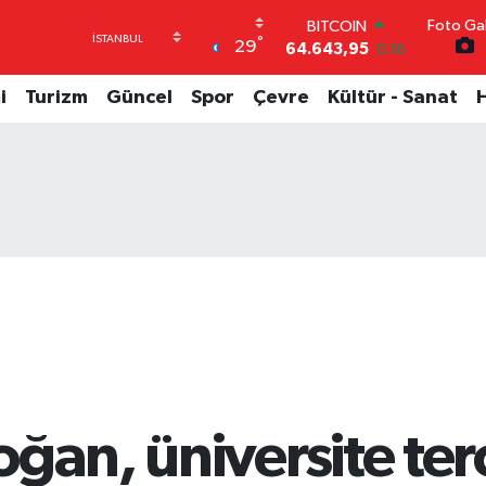
BITCOIN
Foto Gal
64.643,95
0.16
°
29
DOLAR
47,6006
0.06
i
Turizm
Güncel
Spor
Çevre
Kültür - Sanat
EURO
55,0250
0.02
STERLİN
64,2398
0.2
GRAM ALTIN
6500.87
0.12
BİST100
13.799
70
ğan, üniversite ter