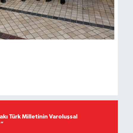
akı Türk Milletinin Varoluşsal
r”