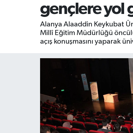
gençlere yol 
Gizlilik İlkeleri - Privacy Policy
Alanya Alaaddin Keykubat Üni
Güncel
Millî Eğitim Müdürlüğü öncü
açış konuşmasını yaparak üniv
Gündem
Politika
Spor
Turizm