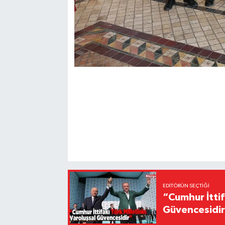
EDITÖRÜN SEÇTIĞI
“Cumhur İttif
Güvencesidi