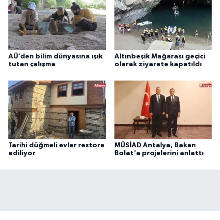
AÜ’den bilim dünyasına ışık
Altınbeşik Mağarası geçici
tutan çalışma
olarak ziyarete kapatıldı
Tarihi düğmeli evler restore
MÜSİAD Antalya, Bakan
ediliyor
Bolat'a projelerini anlattı