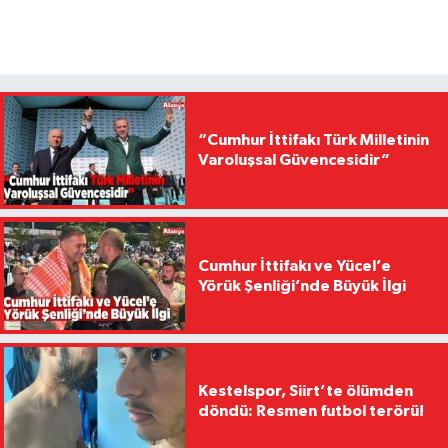
“Cumhur İttifakı Türk Milletinin
Varoluşsal Güvencesidir”
Cumhur İttifakı ve Yücel’e
Yörük Şenliği’nde Büyük İlgi
Kestelspor, Siirt’te ölümden
döndü: Resmen futbol terörü!