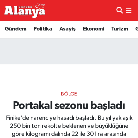
E-Gazete
Hava Durumu
Gündem
Politika
Asayiş
Ekonomi
Turizm
Genel
Trafik Durumu
Bilim
Süper Lig Puan Durumu ve Fikstür
Bilim ve Teknoloji
Tüm Manşetler
Bölge
Son Dakika Haberleri
BÖLGE
Diğer
Haber Arşivi
Portakal sezonu başladı
Finike’de narenciye hasadı başladı. Bu yıl yaklaşık
Dünya
250 bin ton rekolte beklenen ve büyüklüğüne
Ekonomi
göre kilogramı dalında 22 ile 30 lira arasında