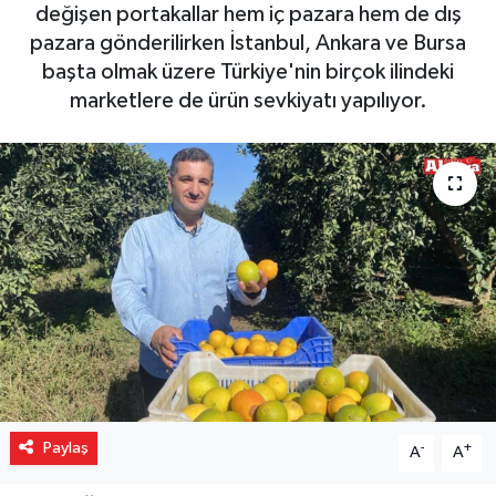
değişen portakallar hem iç pazara hem de dış
Gizlilik İlkeleri - Privacy Policy
pazara gönderilirken İstanbul, Ankara ve Bursa
başta olmak üzere Türkiye'nin birçok ilindeki
Güncel
marketlere de ürün sevkiyatı yapılıyor.
Gündem
Politika
Spor
Turizm
Paylaş
-
+
A
A