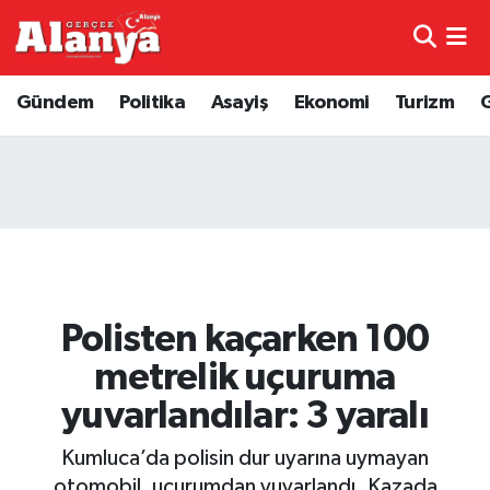
E-Gazete
Hava Durumu
Gündem
Politika
Asayiş
Ekonomi
Turizm
Genel
Trafik Durumu
Bilim
Süper Lig Puan Durumu ve Fikstür
Bilim ve Teknoloji
Tüm Manşetler
Bölge
Son Dakika Haberleri
Polisten kaçarken 100
Diğer
Haber Arşivi
metrelik uçuruma
yuvarlandılar: 3 yaralı
Dünya
Kumluca’da polisin dur uyarına uymayan
Ekonomi
otomobil, uçurumdan yuvarlandı. Kazada