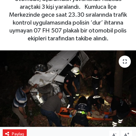
araçtaki 3 kişi yaralandı. Kumluca İlçe
Gizlilik İlkeleri - Privacy Policy
Merkezinde gece saat 23.30 sıralarında trafik
kontrol uygulamasında polisin ‘dur’ ihtarına
Güncel
uymayan 07 FH 507 plakalı bir otomobil polis
ekipleri tarafından takibe alındı.
Gündem
Politika
Spor
Turizm
Paylaş
-
+
A
A