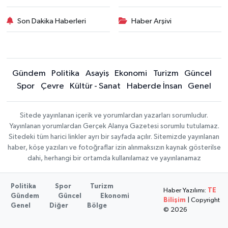
Son Dakika Haberleri
Haber Arşivi
Gündem
Politika
Asayiş
Ekonomi
Turizm
Güncel
Spor
Çevre
Kültür - Sanat
Haberde İnsan
Genel
Sitede yayınlanan içerik ve yorumlardan yazarları sorumludur.
Yayınlanan yorumlardan Gerçek Alanya Gazetesi sorumlu tutulamaz.
Sitedeki tüm harici linkler ayrı bir sayfada açılır. Sitemizde yayınlanan
haber, köşe yazıları ve fotoğraflar izin alınmaksızın kaynak gösterilse
dahi, herhangi bir ortamda kullanılamaz ve yayınlanamaz
Politika
Spor
Turizm
Haber Yazılımı:
TE
Gündem
Güncel
Ekonomi
Bilişim
| Copyright
Genel
Diğer
Bölge
© 2026