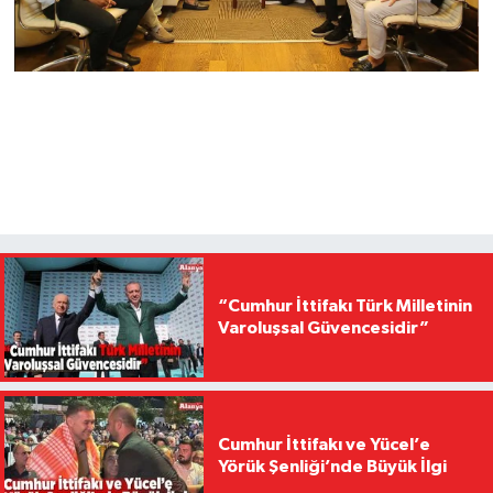
“Cumhur İttifakı Türk Milletinin
Varoluşsal Güvencesidir”
Cumhur İttifakı ve Yücel’e
Yörük Şenliği’nde Büyük İlgi