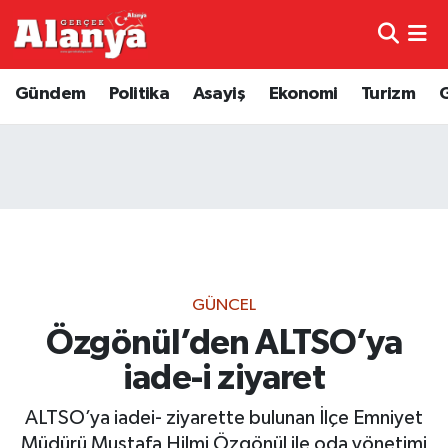
E-Gazete
Hava Durumu
Gündem
Politika
Asayiş
Ekonomi
Turizm
Genel
Trafik Durumu
Bilim
Süper Lig Puan Durumu ve Fikstür
Bilim ve Teknoloji
Tüm Manşetler
Bölge
Son Dakika Haberleri
GÜNCEL
Diğer
Haber Arşivi
Özgönül’den ALTSO’ya
iade-i ziyaret
Dünya
ALTSO’ya iadei- ziyarette bulunan İlçe Emniyet
Ekonomi
Müdürü Mustafa Hilmi Özgönül ile oda yönetimi