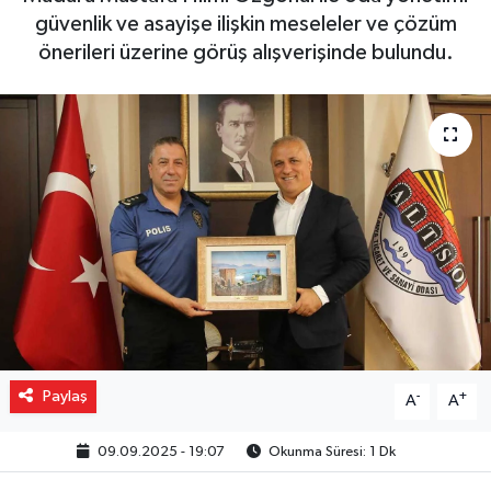
güvenlik ve asayişe ilişkin meseleler ve çözüm
Gizlilik İlkeleri - Privacy Policy
önerileri üzerine görüş alışverişinde bulundu.
Güncel
Gündem
Politika
Spor
Turizm
Paylaş
-
+
A
A
09.09.2025 - 19:07
Okunma Süresi: 1 Dk