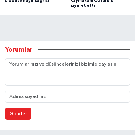
şiddete hayır çağrısı
Kaymakam Öztürk'ü
ziyaret etti
Yorumlar
Gönder