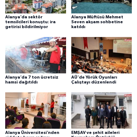
Alanya’da sektör
Alanya Müftüsü Mehmet
temsilcileri konuştu: ira
Seven akşam sohbetine
getirisi bildirilmiyor
katıldı
Alanya’da 7 ton ücretsiz
AÜ'de Yörük Oyunları
hamsi dağıtıldı
Çalıştayı düzenlendi
Alanya Üniversitesi’nden
EMŞAV ve şehit aileleri