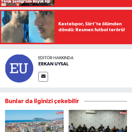
Kestelspor, Siirt’te ölümden
döndü: Resmen futbol terörü!
EDITÖR HAKKINDA
ERKAN UYSAL
Bunlar da ilginizi çekebilir