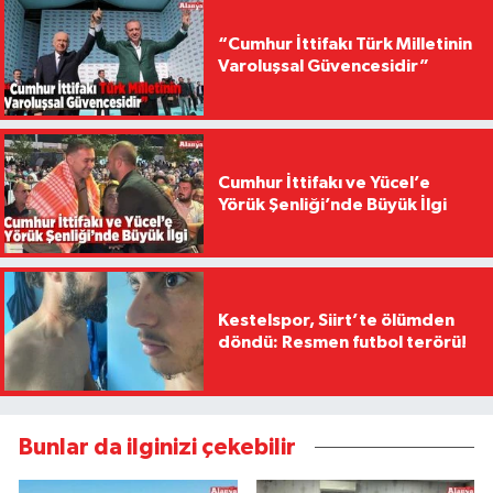
“Cumhur İttifakı Türk Milletinin
Varoluşsal Güvencesidir”
Cumhur İttifakı ve Yücel’e
Yörük Şenliği’nde Büyük İlgi
Kestelspor, Siirt’te ölümden
döndü: Resmen futbol terörü!
Bunlar da ilginizi çekebilir