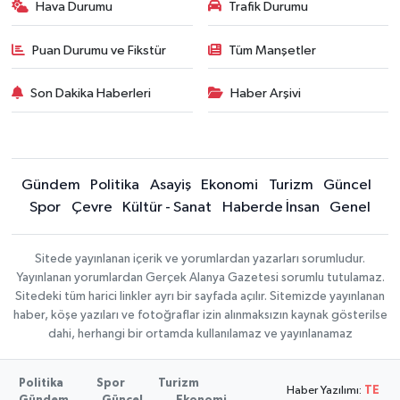
Hava Durumu
Trafik Durumu
Puan Durumu ve Fikstür
Tüm Manşetler
Son Dakika Haberleri
Haber Arşivi
Gündem
Politika
Asayiş
Ekonomi
Turizm
Güncel
Spor
Çevre
Kültür - Sanat
Haberde İnsan
Genel
Sitede yayınlanan içerik ve yorumlardan yazarları sorumludur.
Yayınlanan yorumlardan Gerçek Alanya Gazetesi sorumlu tutulamaz.
Sitedeki tüm harici linkler ayrı bir sayfada açılır. Sitemizde yayınlanan
haber, köşe yazıları ve fotoğraflar izin alınmaksızın kaynak gösterilse
dahi, herhangi bir ortamda kullanılamaz ve yayınlanamaz
Politika
Spor
Turizm
Haber Yazılımı:
TE