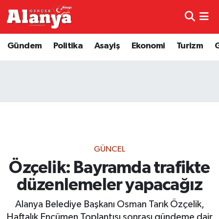
E-Gazete
Hava Durumu
Gündem
Politika
Asayiş
Ekonomi
Turizm
Genel
Trafik Durumu
Bilim
Süper Lig Puan Durumu ve Fikstür
Bilim ve Teknoloji
Tüm Manşetler
Bölge
Son Dakika Haberleri
GÜNCEL
Diğer
Haber Arşivi
Özçelik: Bayramda trafikte
düzenlemeler yapacağız
Dünya
Alanya Belediye Başkanı Osman Tarık Özçelik,
Ekonomi
Haftalık Encümen Toplantısı sonrası gündeme dair