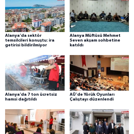
Alanya’da sektör
Alanya Müftüsü Mehmet
temsilcileri konuştu: ira
Seven akşam sohbetine
getirisi bildirilmiyor
katıldı
Alanya’da 7 ton ücretsiz
AÜ'de Yörük Oyunları
hamsi dağıtıldı
Çalıştayı düzenlendi