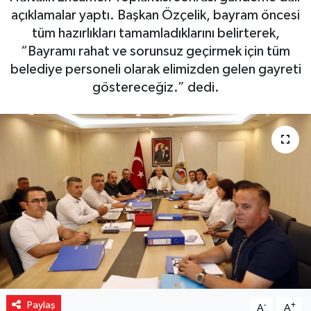
açıklamalar yaptı. Başkan Özçelik, bayram öncesi
Gizlilik İlkeleri - Privacy Policy
tüm hazırlıkları tamamladıklarını belirterek,
“Bayramı rahat ve sorunsuz geçirmek için tüm
Güncel
belediye personeli olarak elimizden gelen gayreti
göstereceğiz.” dedi.
Gündem
Politika
Spor
Turizm
Paylaş
-
+
A
A