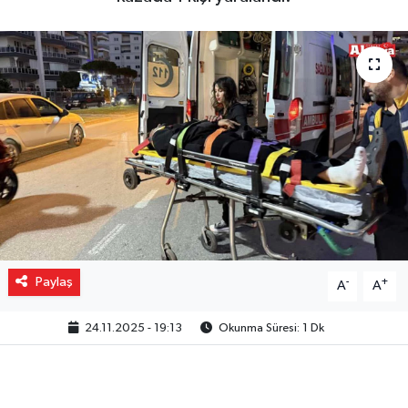
Gizlilik İlkeleri - Privacy Policy
Güncel
Gündem
Politika
Spor
Turizm
Paylaş
-
+
A
A
24.11.2025 - 19:13
Okunma Süresi: 1 Dk