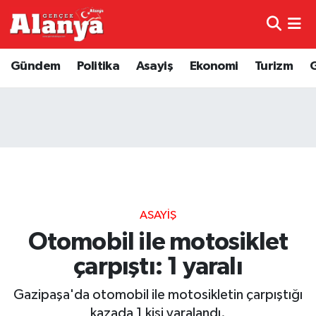
E-Gazete
Hava Durumu
Gündem
Politika
Asayiş
Ekonomi
Turizm
Genel
Trafik Durumu
Bilim
Süper Lig Puan Durumu ve Fikstür
Bilim ve Teknoloji
Tüm Manşetler
Bölge
Son Dakika Haberleri
ASAYIŞ
Diğer
Haber Arşivi
Otomobil ile motosiklet
çarpıştı: 1 yaralı
Dünya
Gazipaşa'da otomobil ile motosikletin çarpıştığı
Ekonomi
kazada 1 kişi yaralandı.