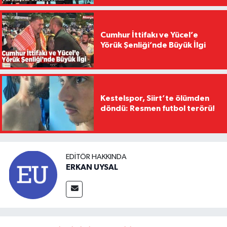
Cumhur İttifakı ve Yücel’e
Yörük Şenliği’nde Büyük İlgi
Kestelspor, Siirt’te ölümden
döndü: Resmen futbol terörü!
EDITÖR HAKKINDA
ERKAN UYSAL