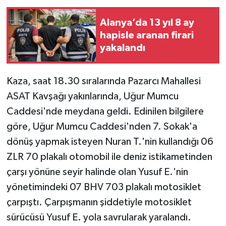
Alanya’da 13 yıl 8 ay
hapisle aranan firari
yakalandı
Kaza, saat 18.30 sıralarında Pazarcı Mahallesi
ASAT Kavşağı yakınlarında, Uğur Mumcu
Caddesi'nde meydana geldi. Edinilen bilgilere
göre, Uğur Mumcu Caddesi'nden 7. Sokak'a
dönüş yapmak isteyen Nuran T.'nin kullandığı 06
ZLR 70 plakalı otomobil ile deniz istikametinden
çarşı yönüne seyir halinde olan Yusuf E.'nin
yönetimindeki 07 BHV 703 plakalı motosiklet
çarpıştı. Çarpışmanın şiddetiyle motosiklet
sürücüsü Yusuf E. yola savrularak yaralandı.