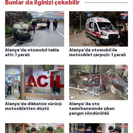
Bunlar da ilginizi çekebilir
Alanya’da otomobil takla
Alanya’da otomobil ile
attı: 1 yaralı
motosiklet çarpıştı: 1 yaralı
Alanya’da dikkatsiz sürücü
Alanya'da oto
motosikletten düştü
tamirhanesinde çıkan
yangın söndürüldü