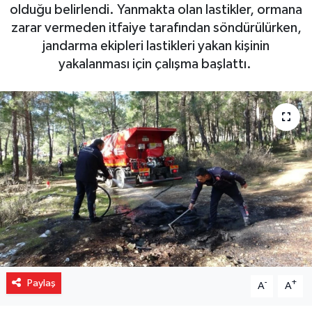
olduğu belirlendi. Yanmakta olan lastikler, ormana
Gizlilik İlkeleri - Privacy Policy
zarar vermeden itfaiye tarafından söndürülürken,
jandarma ekipleri lastikleri yakan kişinin
Güncel
yakalanması için çalışma başlattı.
Gündem
Politika
Spor
Turizm
Paylaş
-
+
A
A