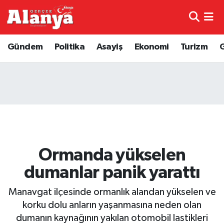
E-Gazete
Hava Durumu
Gündem
Politika
Asayiş
Ekonomi
Turizm
Genel
Trafik Durumu
Bilim
Süper Lig Puan Durumu ve Fikstür
Bilim ve Teknoloji
Tüm Manşetler
Bölge
Son Dakika Haberleri
Ormanda yükselen
Diğer
Haber Arşivi
dumanlar panik yarattı
Dünya
Manavgat ilçesinde ormanlık alandan yükselen ve
korku dolu anların yaşanmasına neden olan
Ekonomi
dumanın kaynağının yakılan otomobil lastikleri