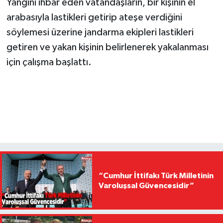
Yangını ihbar eden vatandaşların, bir kişinin el
arabasıyla lastikleri getirip ateşe verdiğini
söylemesi üzerine jandarma ekipleri lastikleri
getiren ve yakan kişinin belirlenerek yakalanması
için çalışma başlattı.
“Cumhur İttifakı Türk Milletinin
Varoluşsal Güvencesidir”