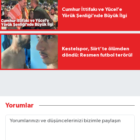
Cumhur İttifakı ve Yücel’e
Yörük Şenliği’nde Büyük İlgi
Kestelspor, Siirt’te ölümden
döndü: Resmen futbol terörü!
Yorumlar