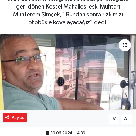
geri dönen Kestel Mahallesi eski Muhtarı
Gizlilik İlkeleri - Privacy Policy
Muhterem Şimşek, “Bundan sonra rızkımızı
otobüsle kovalayacağız” dedi.
Güncel
Gündem
Politika
Spor
Turizm
Paylaş
-
+
A
A
19.06.2024 - 14:39