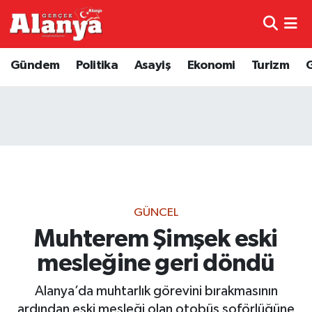
E-Gazete
Hava Durumu
Gündem
Politika
Asayiş
Ekonomi
Turizm
Genel
Trafik Durumu
Bilim
Süper Lig Puan Durumu ve Fikstür
Bilim ve Teknoloji
Tüm Manşetler
Bölge
Son Dakika Haberleri
GÜNCEL
Diğer
Haber Arşivi
Muhterem Şimşek eski
mesleğine geri döndü
Dünya
Alanya’da muhtarlık görevini bırakmasının
Ekonomi
ardından eski mesleği olan otobüs şoförlüğüne