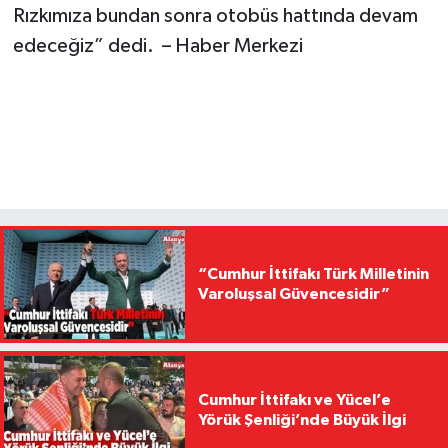
Rızkımıza bundan sonra otobüs hattında devam
edeceğiz” dedi. – Haber Merkezi
“Cumhur İttifakı Türk Milletinin
Varoluşsal Güvencesidir”
Cumhur İttifakı ve Yücel’e
Yörük Şenliği’nde Büyük İlgi