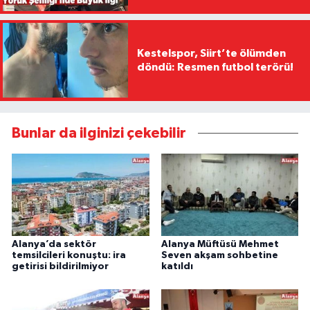
Kestelspor, Siirt’te ölümden
döndü: Resmen futbol terörü!
Bunlar da ilginizi çekebilir
Alanya’da sektör
Alanya Müftüsü Mehmet
temsilcileri konuştu: ira
Seven akşam sohbetine
getirisi bildirilmiyor
katıldı