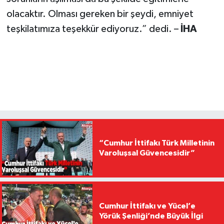
olacaktır. Olması gereken bir şeydi, emniyet
teşkilatımıza teşekkür ediyoruz.” dedi. –
İHA
“Cumhur İttifakı Türk Milletinin
Varoluşsal Güvencesidir”
Cumhur İttifakı ve Yücel’e
Yörük Şenliği’nde Büyük İlgi