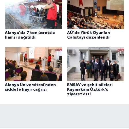
Alanya’da 7 ton ücretsiz
AÜ'de Yörük Oyunları
hamsi dağıtıldı
Çalıştayı düzenlendi
Alanya Üniversitesi’nden
EMŞAV ve şehit aileleri
şiddete hayır çağrısı
Kaymakam Öztürk'ü
ziyaret etti