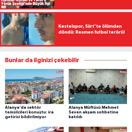
Kestelspor, Siirt’te ölümden
döndü: Resmen futbol terörü!
Bunlar da ilginizi çekebilir
Alanya’da sektör
Alanya Müftüsü Mehmet
temsilcileri konuştu: ira
Seven akşam sohbetine
getirisi bildirilmiyor
katıldı