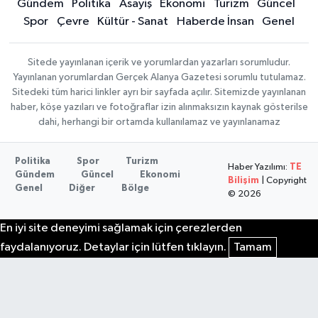
Gündem
Politika
Asayiş
Ekonomi
Turizm
Güncel
Spor
Çevre
Kültür - Sanat
Haberde İnsan
Genel
Sitede yayınlanan içerik ve yorumlardan yazarları sorumludur.
Yayınlanan yorumlardan Gerçek Alanya Gazetesi sorumlu tutulamaz.
Sitedeki tüm harici linkler ayrı bir sayfada açılır. Sitemizde yayınlanan
haber, köşe yazıları ve fotoğraflar izin alınmaksızın kaynak gösterilse
dahi, herhangi bir ortamda kullanılamaz ve yayınlanamaz
Politika
Spor
Turizm
Haber Yazılımı:
TE
Gündem
Güncel
Ekonomi
Bilişim
| Copyright
Genel
Diğer
Bölge
© 2026
En iyi site deneyimi sağlamak için çerezlerden
faydalanıyoruz. Detaylar için lütfen tıklayın.
Tamam