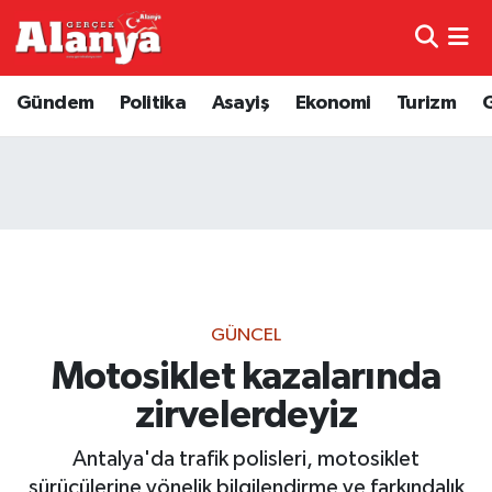
E-Gazete
Hava Durumu
Gündem
Politika
Asayiş
Ekonomi
Turizm
Genel
Trafik Durumu
Bilim
Süper Lig Puan Durumu ve Fikstür
Bilim ve Teknoloji
Tüm Manşetler
Bölge
Son Dakika Haberleri
GÜNCEL
Diğer
Haber Arşivi
Motosiklet kazalarında
zirvelerdeyiz
Dünya
Antalya'da trafik polisleri, motosiklet
Ekonomi
sürücülerine yönelik bilgilendirme ve farkındalık