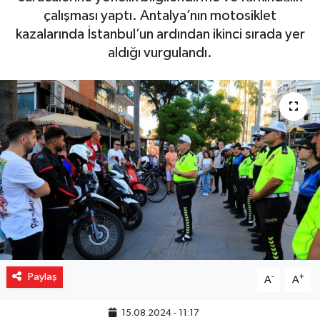
çalışması yaptı. Antalya’nın motosiklet
Gizlilik İlkeleri - Privacy Policy
kazalarında İstanbul’un ardından ikinci sırada yer
aldığı vurgulandı.
Güncel
Gündem
Politika
Spor
Turizm
Paylaş
-
+
A
A
15.08.2024 - 11:17