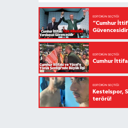
EDITÖRÜN SEÇTIĞI
“Cumhur İttif
Güvencesidi
EDITÖRÜN SEÇTIĞI
Cumhur İttifa
EDITÖRÜN SEÇTIĞI
Kestelspor, 
terörü!