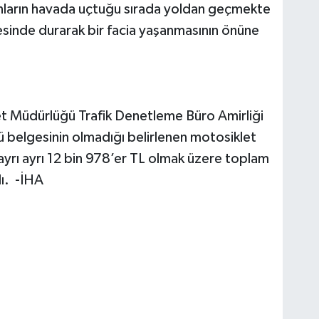
nların havada uçtuğu sırada yoldan geçmekte
esinde durarak bir facia yaşanmasının önüne
 Müdürlüğü Trafik Denetleme Büro Amirliği
ü belgesinin olmadığı belirlenen motosiklet
yrı ayrı 12 bin 978’er TL olmak üzere toplam
ı. -İHA