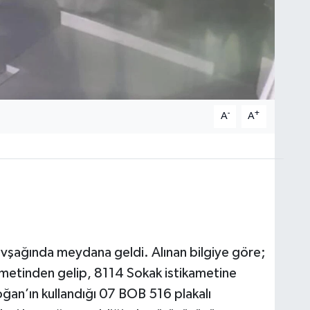
-
+
A
A
vşağında meydana geldi. Alınan bilgiye göre;
metinden gelip, 8114 Sokak istikametine
n’ın kullandığı 07 BOB 516 plakalı