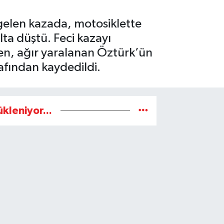
elen kazada, motosiklette
ta düştü. Feci kazayı
en, ağır yaralanan Öztürk’ün
rafından kaydedildi.
ükleniyor...