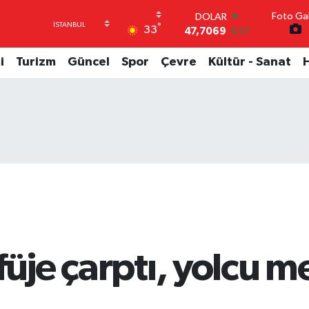
Foto Gal
DOLAR
°
33
47,7069
0.17
EURO
55,0265
0.01
i
Turizm
Güncel
Spor
Çevre
Kültür - Sanat
STERLİN
64,1897
0.02
GRAM ALTIN
6574.81
1.44
BİST100
13.887
64
BITCOIN
64.360,53
-0.76
füje çarptı, yolcu m