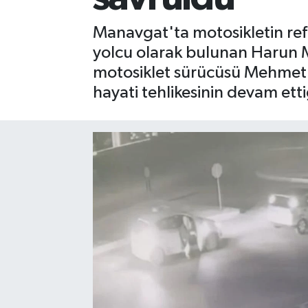
Gizlilik İlkeleri - Privacy Policy
Manavgat'ta motosikletin re
yolcu olarak bulunan Harun M
Güncel
motosiklet sürücüsü Mehmet Ö
hayati tehlikesinin devam etti
Gündem
Politika
Spor
Turizm