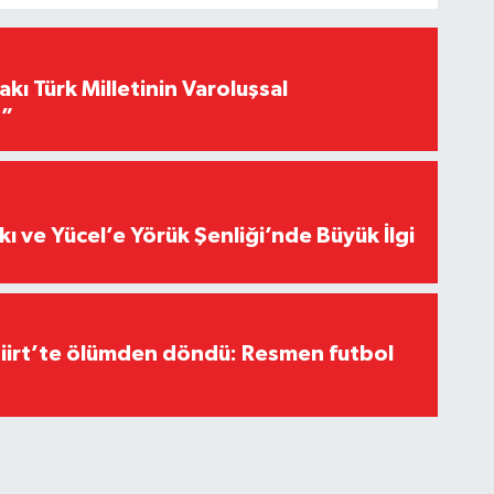
akı Türk Milletinin Varoluşsal
r”
kı ve Yücel’e Yörük Şenliği’nde Büyük İlgi
Siirt’te ölümden döndü: Resmen futbol