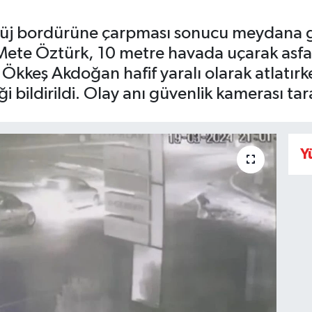
füj bordürüne çarpması sonucu meydana g
ete Öztürk, 10 metre havada uçarak asfal
kkeş Akdoğan hafif yaralı olarak atlatırk
ği bildirildi. Olay anı güvenlik kamerası ta
Y