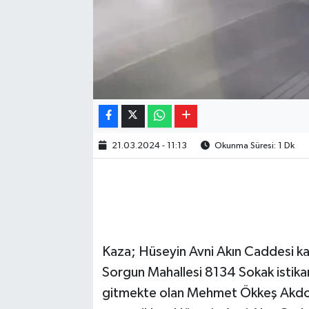
21.03.2024 - 11:13
Okunma Süresi: 1 Dk
Kaza; Hüseyin Avni Akın Caddesi ka
Sorgun Mahallesi 8134 Sokak istika
gitmekte olan Mehmet Ökkeş Akdoğa