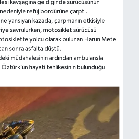
desi kavşağına geldiğinde sürücüsünün
nedeniyle refüj bordürüne çarptı.
ine yansıyan kazada, çarpmanın etkisiyle
riye savrulurken, motosiklet sürücüsü
osiklette yolcu olarak bulunan Harun Mete
an sonra asfalta düştü.
rindeki müdahalesinin ardından ambulansla
 Öztürk’ün hayati tehlikesinin bulunduğu