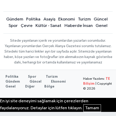
Gündem
Politika
Asayiş
Ekonomi
Turizm
Güncel
Spor
Çevre
Kültür - Sanat
Haberde İnsan
Genel
Sitede yayınlanan içerik ve yorumlardan yazarları sorumludur.
Yayınlanan yorumlardan Gerçek Alanya Gazetesi sorumlu tutulamaz.
Sitedeki tüm harici linkler ayrı bir sayfada açılır. Sitemizde yayınlanan
haber, köşe yazıları ve fotoğraflar izin alınmaksızın kaynak gösterilse
dahi, herhangi bir ortamda kullanılamaz ve yayınlanamaz
Politika
Spor
Turizm
Haber Yazılımı:
TE
Gündem
Güncel
Ekonomi
Bilişim
| Copyright
Genel
Diğer
Bölge
© 2026
En iyi site deneyimi sağlamak için çerezlerden
faydalanıyoruz. Detaylar için lütfen tıklayın.
Tamam