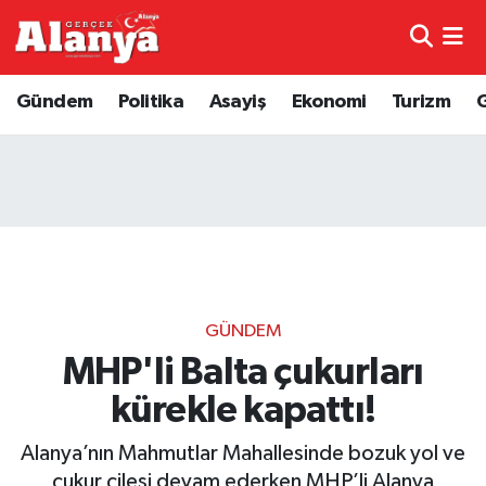
E-Gazete
Hava Durumu
Gündem
Politika
Asayiş
Ekonomi
Turizm
Genel
Trafik Durumu
Bilim
Süper Lig Puan Durumu ve Fikstür
Bilim ve Teknoloji
Tüm Manşetler
Bölge
Son Dakika Haberleri
GÜNDEM
Diğer
Haber Arşivi
MHP'li Balta çukurları
kürekle kapattı!
Dünya
Alanya’nın Mahmutlar Mahallesinde bozuk yol ve
Ekonomi
çukur çilesi devam ederken MHP’li Alanya