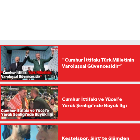
“Cumhur İttifakı Türk Milletinin
Varoluşsal Güvencesidir”
Cumhur İttifakı ve Yücel’e
Yörük Şenliği’nde Büyük İlgi
Kestelspor, Siirt’te ölümden