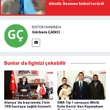
döndü: Resmen futbol terörü!
EDITÖR HAKKINDA
Görkem ÇANCI
Bunlar da ilginizi çekebilir
Alanya'da bayramda 3 bin
SMA Tip 1 savaşçısı Minik
768 hastaya sağlık hizmeti
Esila Deniz’den Kaymakam