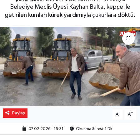
Belediye Meclis Üyesi Kayhan Balta, kepçe ile
Gizlilik İlkeleri - Privacy Policy
getirilen kumları kürek yardımıyla çukurlara döktü.
Güncel
Gündem
Politika
Spor
Turizm
Paylaş
-
+
A
A
07.02.2026 - 15:31
Okunma Süresi: 1 Dk