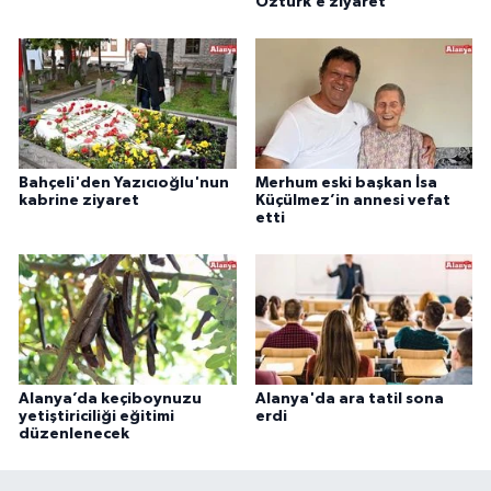
Öztürk’e ziyaret
Bahçeli'den Yazıcıoğlu'nun
Merhum eski başkan İsa
kabrine ziyaret
Küçülmez’in annesi vefat
etti
Alanya’da keçiboynuzu
Alanya'da ara tatil sona
yetiştiriciliği eğitimi
erdi
düzenlenecek