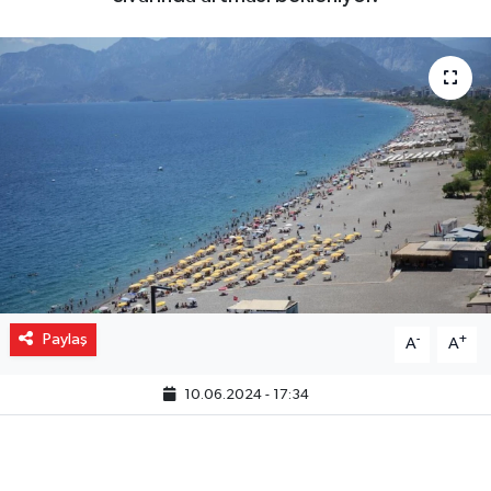
Gizlilik İlkeleri - Privacy Policy
Güncel
Gündem
Politika
Spor
Turizm
Paylaş
-
+
A
A
10.06.2024 - 17:34