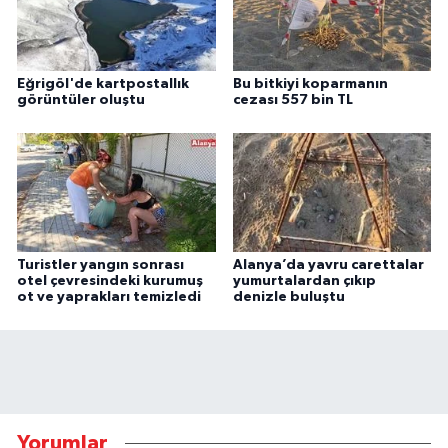
Eğrigöl'de kartpostallık
Bu bitkiyi koparmanın
görüntüler oluştu
cezası 557 bin TL
Turistler yangın sonrası
Alanya’da yavru carettalar
otel çevresindeki kurumuş
yumurtalardan çıkıp
ot ve yaprakları temizledi
denizle buluştu
Yorumlar