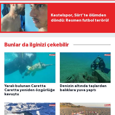
Kestelspor, Siirt’te ölümden
döndü: Resmen futbol terörü!
Bunlar da ilginizi çekebilir
Yaralı bulunan Caretta
Denizin altında taşlardan
Caretta yeniden özgürlüğe
balıklara yuva yaptı
kavuştu