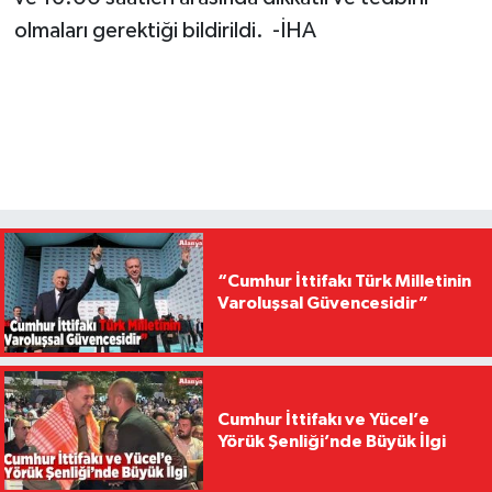
olmaları gerektiği bildirildi. -İHA
“Cumhur İttifakı Türk Milletinin
Varoluşsal Güvencesidir”
Cumhur İttifakı ve Yücel’e
Yörük Şenliği’nde Büyük İlgi