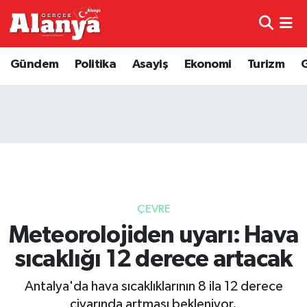
E-Gazete
Hava Durumu
Gündem
Politika
Asayiş
Ekonomi
Turizm
Genel
Trafik Durumu
Bilim
Süper Lig Puan Durumu ve Fikstür
Bilim ve Teknoloji
Tüm Manşetler
Bölge
Son Dakika Haberleri
ÇEVRE
Diğer
Haber Arşivi
Meteorolojiden uyarı: Hava
sıcaklığı 12 derece artacak
Dünya
Antalya'da hava sıcaklıklarının 8 ila 12 derece
Ekonomi
civarında artması bekleniyor.