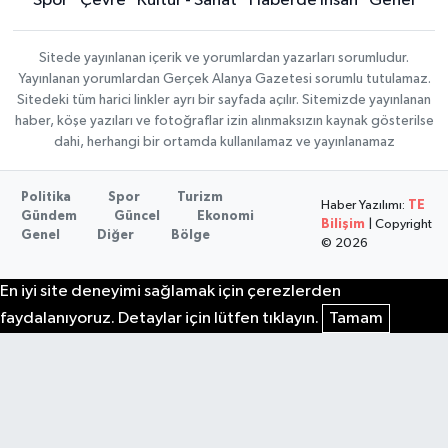
Spor
Çevre
Kültür - Sanat
Haberde İnsan
Genel
Sitede yayınlanan içerik ve yorumlardan yazarları sorumludur.
Yayınlanan yorumlardan Gerçek Alanya Gazetesi sorumlu tutulamaz.
Sitedeki tüm harici linkler ayrı bir sayfada açılır. Sitemizde yayınlanan
haber, köşe yazıları ve fotoğraflar izin alınmaksızın kaynak gösterilse
dahi, herhangi bir ortamda kullanılamaz ve yayınlanamaz
Politika
Spor
Turizm
Haber Yazılımı:
TE
Gündem
Güncel
Ekonomi
Bilişim
| Copyright
Genel
Diğer
Bölge
© 2026
En iyi site deneyimi sağlamak için çerezlerden
faydalanıyoruz. Detaylar için lütfen tıklayın.
Tamam