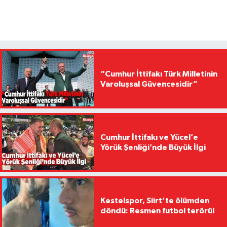
“Cumhur İttifakı Türk Milletinin
Varoluşsal Güvencesidir”
Cumhur İttifakı ve Yücel’e
Yörük Şenliği’nde Büyük İlgi
Kestelspor, Siirt’te ölümden
döndü: Resmen futbol terörü!