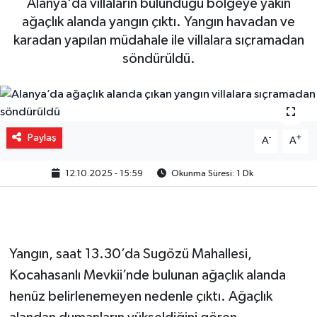
Alanya'da villaların bulunduğu bölgeye yakın
ağaçlık alanda yangın çıktı. Yangın havadan ve
Gizlilik İlkeleri - Privacy Policy
karadan yapılan müdahale ile villalara sıçramadan
söndürüldü.
Güncel
Gündem
Politika
Paylaş
-
+
A
A
Spor
12.10.2025 - 15:59
Okunma Süresi: 1 Dk
Turizm
Yangın, saat 13.30’da Sugözü Mahallesi,
Kocahasanlı Mevkii’nde bulunan ağaçlık alanda
henüz belirlenemeyen nedenle çıktı. Ağaçlık