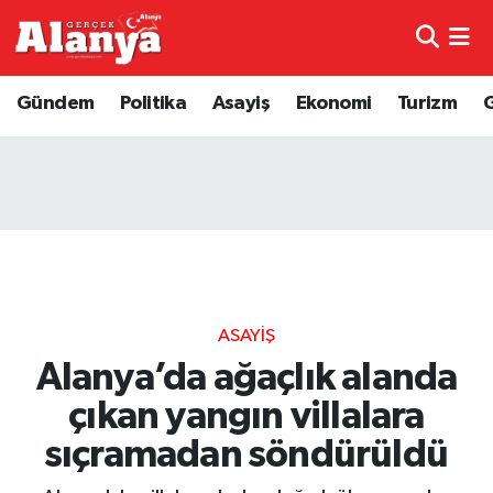
E-Gazete
Hava Durumu
Gündem
Politika
Asayiş
Ekonomi
Turizm
Genel
Trafik Durumu
Bilim
Süper Lig Puan Durumu ve Fikstür
Bilim ve Teknoloji
Tüm Manşetler
Bölge
Son Dakika Haberleri
ASAYIŞ
Diğer
Haber Arşivi
Alanya’da ağaçlık alanda
çıkan yangın villalara
Dünya
sıçramadan söndürüldü
Ekonomi