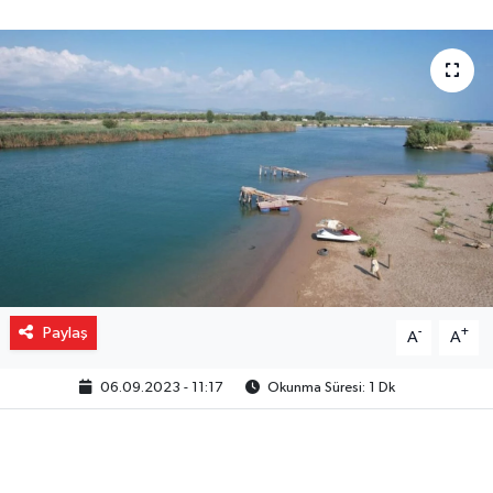
Gizlilik İlkeleri - Privacy Policy
Güncel
Gündem
Politika
Spor
Turizm
Paylaş
-
+
A
A
06.09.2023 - 11:17
Okunma Süresi: 1 Dk