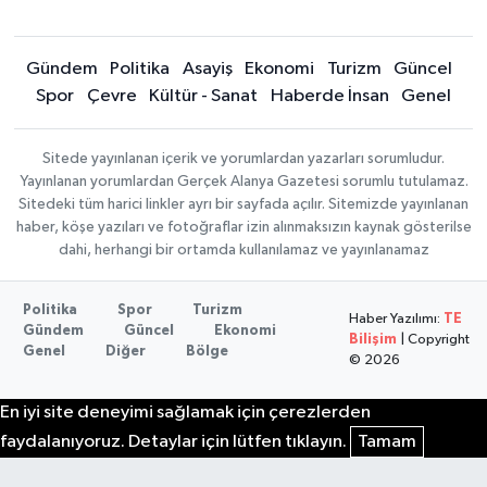
Gündem
Politika
Asayiş
Ekonomi
Turizm
Güncel
Spor
Çevre
Kültür - Sanat
Haberde İnsan
Genel
Sitede yayınlanan içerik ve yorumlardan yazarları sorumludur.
Yayınlanan yorumlardan Gerçek Alanya Gazetesi sorumlu tutulamaz.
Sitedeki tüm harici linkler ayrı bir sayfada açılır. Sitemizde yayınlanan
haber, köşe yazıları ve fotoğraflar izin alınmaksızın kaynak gösterilse
dahi, herhangi bir ortamda kullanılamaz ve yayınlanamaz
Politika
Spor
Turizm
Haber Yazılımı:
TE
Gündem
Güncel
Ekonomi
Bilişim
| Copyright
Genel
Diğer
Bölge
© 2026
En iyi site deneyimi sağlamak için çerezlerden
faydalanıyoruz. Detaylar için lütfen tıklayın.
Tamam