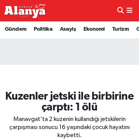
E-Gazete
Hava Durumu
Gündem
Politika
Asayiş
Ekonomi
Turizm
Genel
Trafik Durumu
Bilim
Süper Lig Puan Durumu ve Fikstür
Bilim ve Teknoloji
Tüm Manşetler
Bölge
Son Dakika Haberleri
Kuzenler jetski ile birbirine
Diğer
Haber Arşivi
çarptı: 1 ölü
Dünya
Manavgat'ta 2 kuzenin kullandığı jetskilerin
çarpışması sonucu 16 yaşındaki çocuk hayatını
Ekonomi
kaybetti.