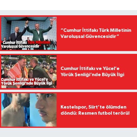
“Cumhur İttifakı Türk Milletinin
Varoluşsal Güvencesidir”
Cumhur İttifakı ve Yücel’e
Yörük Şenliği’nde Büyük İlgi
Kestelspor, Siirt’te ölümden
döndü: Resmen futbol terörü!